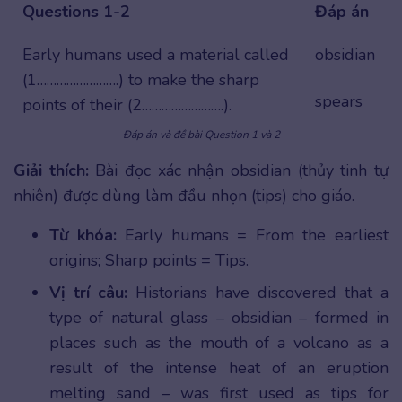
Questions 1-2
Đáp án
Early humans used a material called
obsidian
(1…………………….) to make the sharp
spears
points of their (2…………………….).
Đáp án và đề bài Question 1 và 2
Giải thích:
Bài đọc xác nhận obsidian (thủy tinh tự
nhiên) được dùng làm đầu nhọn (tips) cho giáo.
Từ khóa:
Early humans = From the earliest
origins; Sharp points = Tips.
Vị trí câu:
Historians have discovered that a
type of natural glass – obsidian – formed in
places such as the mouth of a volcano as a
result of the intense heat of an eruption
melting sand – was first used as tips for