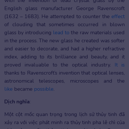
with the invention of lead crystal glass by the
English glass manufacturer George Ravenscroft
(1632 – 1683). He attempted to counter the
effect
of clouding that sometimes occurred in blown
glass by introducing
lead to
the raw materials used
in the process. The new glass he created was softer
and easier to decorate, and had a higher refractive
index, adding to its brilliance and beauty, and it
proved invaluable to the optical industry.
It is
thanks to Ravenscroft’s invention that optical lenses,
astronomical telescopes, microscopes and the
like
became
possible
.
Dịch nghĩa
:
Một cột mốc quan trọng trong lịch sử thủy tinh đã
xảy ra với việc phát minh ra thủy tinh pha lê chì của