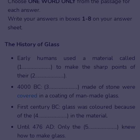
Choose
ONE WORD ONLY
from the passage for
each answer.
Write your answers in boxes
1-8
on your answer
sheet.
The History of Glass
Early humans used a material called
(1…………………….) to make the sharp points of
their (2…………………….).
4000 BC: (3…………………….) made of stone were
covered
in a coating of man-made glass.
First century BC: glass was coloured because
of the (4…………………….) in the material.
Until 476 AD: Only the (5…………………….) knew
how to make glass.