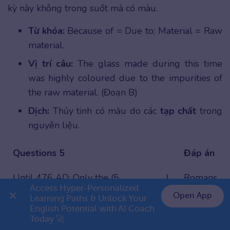
kỳ này không trong suốt mà có màu.
Từ khóa:
Because of = Due to; Material = Raw
material.
Vị trí câu:
The glass made during this time
was highly coloured due to the impurities of
the raw material. (Đoạn B)
Dịch:
Thủy tinh có màu do các
tạp chất
trong
nguyên liệu.
Questions 5
Đáp án
Until 476 AD: Only the (5…………………….)
Romans
Access Hyper-Personalized 
knew how to make glass.
Open App
Learning Paths & Unlock Your 
English Potential with AI Coach 
Đáp án và đề bài Question 5
👉 Premium 1 năm chỉ 799K
Today 🚀
Giải thích:
Người La Mã giữ bí mật công nghệ rất