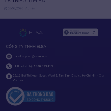
2.999K
31/07/2026 | Phuong Anh Vu
CÔNG TY TNHH ELSA
Email:
support@elsanow.io
Hotline/Liên hệ:
1900 633 413
29/11 Bui Thi Xuan Street, Ward 2, Tan Binh District, Ho Chi Minh City,
Vietnam