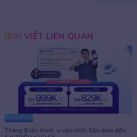
BÀI VIẾT LIÊN QUAN
Bản tin ELSA
n chill: Săn deal đến
Đặc quyền UPGRADE: Pr