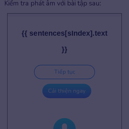
Kiểm tra phát âm với bài tập sau:
{{ sentences[sIndex].text
}}
Tiếp tục
Cải thiện ngay