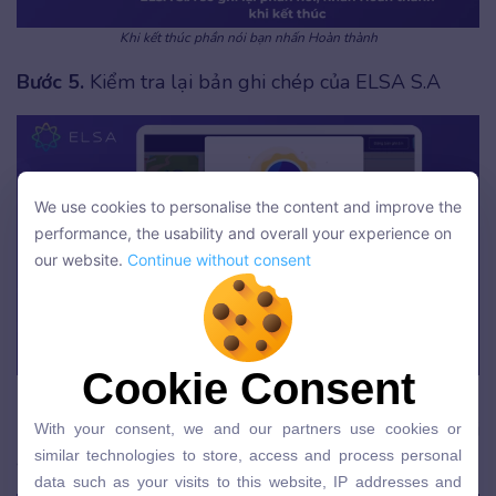
Khi kết thúc phần nói bạn nhấn Hoàn thành
Bước 5.
Kiểm tra lại bản ghi chép của ELSA S.A
We use cookies to personalise the content and improve the
We use cookies to personalise the content and improve the
performance, the usability and overall your experience on
performance, the usability and overall your experience on
our website.
Continue without consent
our website.
Continue without consent
Cookie Consent
Cookie Consent
Thông báo bản ghi thành công
With your consent, we and our partners use cookies or
Bước 6
. Xem các bản ghi âm ở phần “Các bản ghi
With your consent, we and our partners use cookies or
similar technologies to store, access and process personal
similar technologies to store, access and process personal
âm”
data such as your visits to this website, IP addresses and
data such as your visits to this website, IP addresses and
cookie identifiers. This is to cater a customised browsing