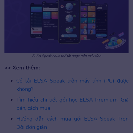
ELSA Speak chưa thể tải được trên máy tính
>> Xem thêm:
Có tải ELSA Speak trên máy tính (PC) được
không?
Tìm hiểu chi tiết gói học ELSA Premium: Giá
bán, cách mua
Hướng dẫn cách mua gói ELSA Speak Trọn
Đời đơn giản