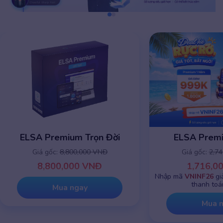
ọn Đời
ELSA Premium 1 năm
 VNĐ
Giá gốc:
2,745,000 VNĐ
NĐ
1,716,000 VNĐ
Nhập mã
VNINF26
giảm chỉ còn
999K
khi
thanh toán online
Mua ngay