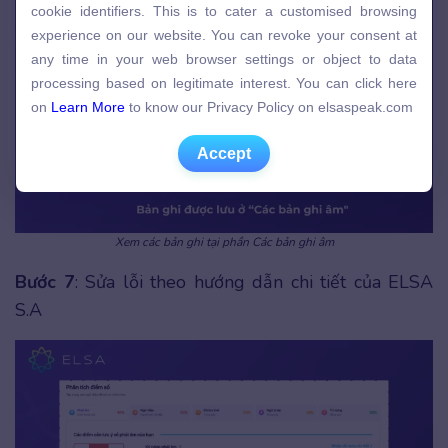
cookie identifiers. This is to cater a customised browsing
experience on our website. You can revoke your consent at
experience on our website. You can revoke your consent at
any time in your web browser settings or object to data
any time in your web browser settings or object to data
processing based on legitimate interest. You can click here
processing based on legitimate interest. You can click here
on
Learn More
to know our Privacy Policy on elsaspeak.com
on
Learn More
to know our Privacy Policy on elsaspeak.com
Accept
Accept
Xem các bản ghi tại phần Các bản ghi âm
Bước 7
: Sửa lỗi theo hướng dẫn chi tiết của ELSA
S.A