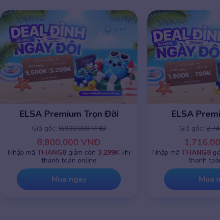
ELSA Premium Trọn Đời
ELSA Prem
Giá gốc:
8,800,000 VNĐ
Giá gốc:
2,7
8,800,000 VNĐ
1,716,0
Nhập mã
THANG8
giảm còn
3.299K
khi
Nhập mã
THANG8
gi
thanh toán online
thanh toá
Mua ngay
Mua 