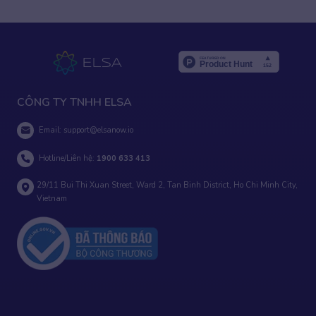
CÔNG TY TNHH ELSA
Email:
support@elsanow.io
Hotline/Liên hệ:
1900 633 413
29/11 Bui Thi Xuan Street, Ward 2, Tan Binh District, Ho Chi Minh City,
Vietnam