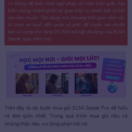
>> Đừng để kiến thức ngữ pháp chỉ nằm trên giấy, hãy
biến chúng thành phản xạ giao tiếp tự nhiên bất cứ khi
nào bạn muốn. Tận dụng mọi khoảng thời gian rảnh rỗi,
từ trạm xe buýt đến quán cà phê, để luyện nói chuẩn
bản xứ cùng kho tàng 25.000 bài tập đa dạng của ELSA
Speak ngay hôm nay.
Trên đây là các bước mua gói ELSA Speak Pro dễ hiểu
và đơn giản nhất. Trong quá trình mua gói nếu có
những thắc nào, vui lòng phản hồi về: