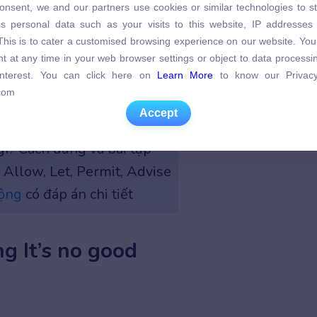
onsent, we and our partners use cookies or similar technologies to s
s personal data such as your visits to this website, IP addresses
s personal data such as your visits to this website, IP addresses
. This is to cater a customised browsing experience on our website. Yo
. This is to cater a customised browsing experience on our website. Yo
t at any time in your web browser settings or object to data process
t at any time in your web browser settings or object to data process
 interest. You can click here on
Learn More
to know our Privacy
 interest. You can click here on
Learn More
to know our Privacy
com
c của It’s not good trong tiếng Anh
com
Accept
Accept
gì? Cách dùng và bài tập
 Allow, Let, Permit, Advise
động
có đáp án chi tiết
g It’s no good