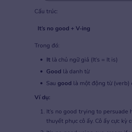
Cấu trúc:
It’s no good + V-ing
Trong đó:
It
là chủ ngữ giả (It’s = It is)
Good
là danh từ
Sau
good
là một động từ (verb)
Ví dụ:
It’s no good trying to persuade 
thuyết phục cô ấy. Cô ấy cực kỳ 