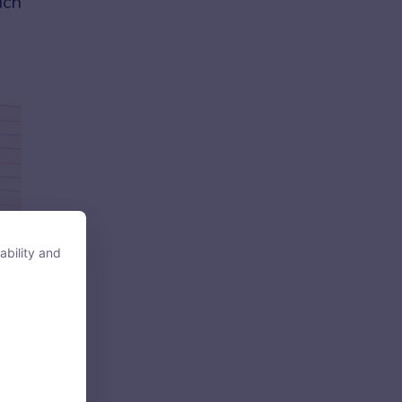
ích
ability and
ability and
tore, access