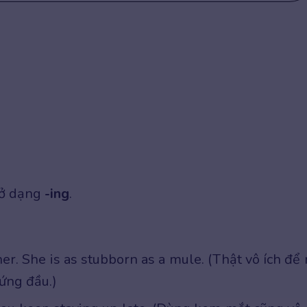
 ở dạng
-ing
.
her. She is as stubborn as a mule. (Thật vô ích để
cứng đầu.)