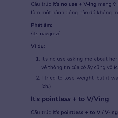
Cấu trúc
It’s no use + V-ing
mang ý 
làm một hành động nào đó không ma
Phát âm:
/ɪts nəʊ juːz/
Ví dụ:
It’s no use asking me about he
về thông tin của cô ấy cũng vô ích
I tried to lose weight, but it w
ích.)
It’s pointless + to V/Ving
Cấu trúc
It’s pointless + to V / V-ing