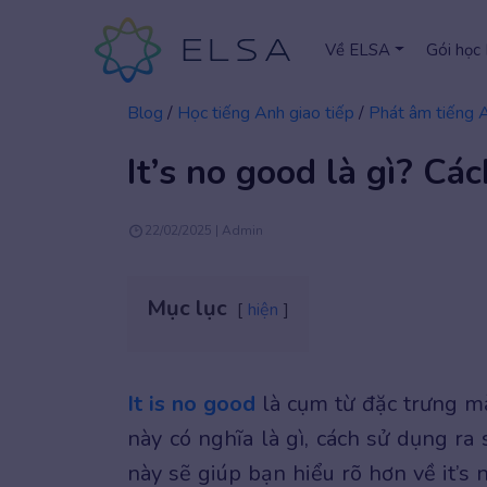
Về ELSA
Gói học
Blog
/
Học tiếng Anh giao tiếp
/
Phát âm tiếng 
It’s no good là gì? Cá
22/02/2025 | Admin
Mục lục
hiện
It is no good
là cụm từ đặc trưng m
này có nghĩa là gì, cách sử dụng ra
này sẽ giúp bạn hiểu rõ hơn về it’s