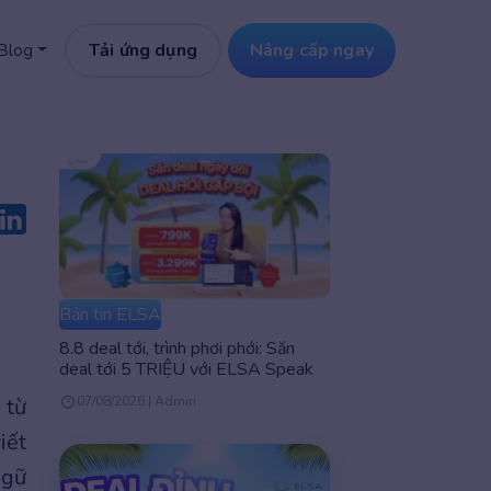
Tải ứng dụng
Nâng cấp ngay
Blog
Bản tin ELSA
8.8 deal tới, trình phơi phới: Săn
deal tới 5 TRIỆU với ELSA Speak
 từ
07/08/2026 | Admin
iết
ngữ