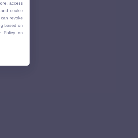
tore, access
 and cookie
 and cookie
u can revoke
u can revoke
ing based on
ing based on
 Policy on
 Policy on