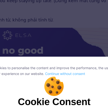
 you keep staying up late. (Dùng kem mắt cũng vô 
nh từ, không phải tính từ.
ies to personalise the content and improve the performance, the us
ies to personalise the content and improve the performance, the us
r experience on our website.
Continue without consent
r experience on our website.
Continue without consent
Cookie Consent
Cookie Consent
onsent, we and our partners use cookies or similar technologies to s