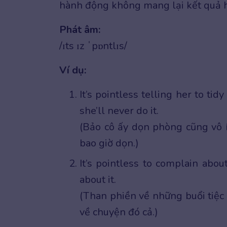
hành động không mang lại kết quả h
Phát âm:
/ɪts ɪz ˈpɒntlɪs/
Ví dụ:
It’s pointless telling her to ti
she’ll never do it.
(Bảo cô ấy dọn phòng cũng vô ích
bao giờ dọn.)
It’s pointless to complain about
about it.
(Than phiền về những buổi tiệc 
về chuyện đó cả.)