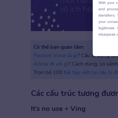
With your c
and proces
and proces
identifiers
identifiers
your consen
your consen
legitimate
legitimate
elsaspeak.
Cấu trú
elsaspeak.
Có thể bạn quan tâm:
Passive Voice là gì
? Câu bị động là 
Allow đi với gì
? Cách dùng, so sánh
Trọn bộ 100
bài tập viết lại câu bị 
Các cấu trúc tương đươn
It’s no use + Ving