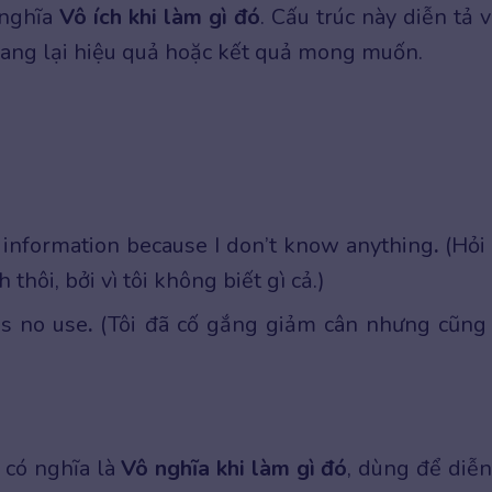
nghĩa
Vô ích khi làm gì đó
. Cấu trúc này diễn tả v
ng lại hiệu quả hoặc kết quả mong muốn.
r information because I don’t know anything
.
(Hỏi 
 thôi, bởi vì tôi không biết gì cả.)
as no use
.
(Tôi đã cố gắng giảm cân nhưng cũng
có nghĩa là
Vô nghĩa khi làm gì đó
, dùng để diễn