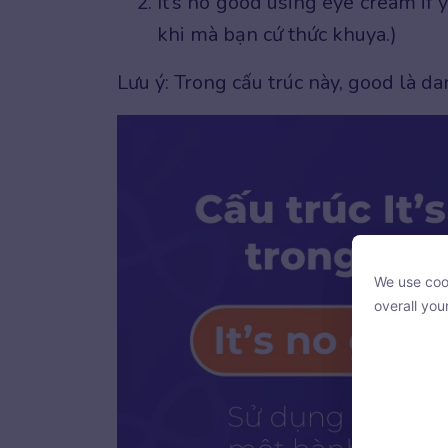
It’s no good using eye cream if
khi mà bạn cứ thức khuya.)
Lưu ý: Trong cấu trúc này, good là da
We use cook
We use cook
overall you
overall you
With your c