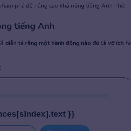
 khám phá để nâng cao khả năng tiếng Anh nhé!
rong tiếng Anh
để
diễn tả rằng một hành động nào đó là vô ích
ho
:
nces[sIndex].text }}