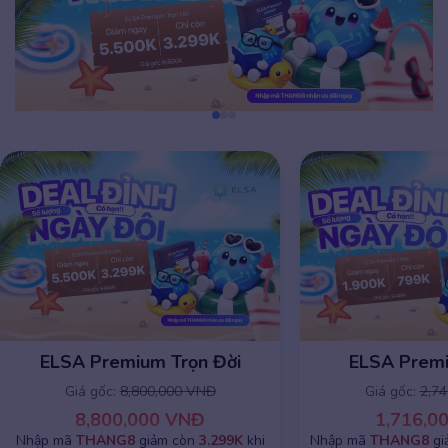
ELSA Premium 1 năm
ELSA Premiu
Giá gốc:
2,745,000 VNĐ
Giá gốc:
8,8
1,716,000 VNĐ
8,800,0
Nhập mã
THANG8
giảm chỉ còn
799K
khi
Nhập mã
THANG8
g