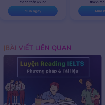
thanh toán online
thanh toá
Mua ngay
Mua 
BÀI VIẾT LIÊN QUAN