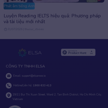
Phát âm tiếng Anh
Cách đọc tỉ số trong tiếng Anh các môn thể
thao chuẩn người bản xứ
16/07/2026 | nghan
CÔNG TY TNHH ELSA
Email:
support@elsanow.io
Hotline/Liên hệ:
1900 633 413
29/11 Bui Thi Xuan Street, Ward 2, Tan Binh District, Ho Chi Minh City,
Vietnam