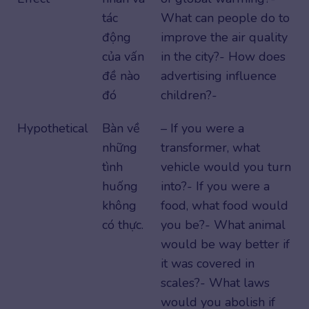
tác
What can people do to
động
improve the air quality
của vấn
in the city?- How does
đề nào
advertising influence
đó
children?-
Hypothetical
Bàn về
– If you were a
những
transformer, what
tình
vehicle would you turn
huống
into?- If you were a
không
food, what food would
có thực.
you be?- What animal
would be way better if
it was covered in
scales?- What laws
would you abolish if