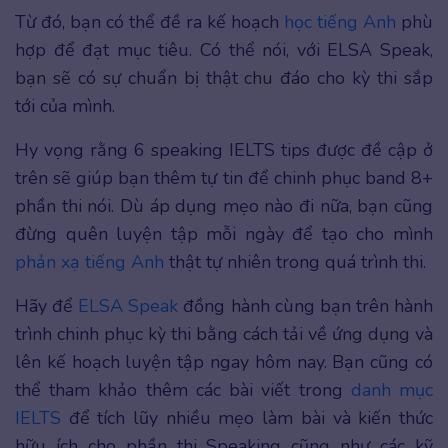
Từ đó, bạn có thể đề ra kế hoạch
học tiếng Anh
phù
hợp để đạt mục tiêu. Có thể nói, với ELSA Speak,
bạn sẽ có sự chuẩn bị thật chu đáo cho kỳ thi sắp
tới của mình.
Hy vọng rằng 6 speaking IELTS tips được đề cập ở
trên sẽ giúp bạn thêm tự tin để chinh phục band 8+
phần thi nói. Dù áp dụng mẹo nào đi nữa, bạn cũng
đừng quên luyện tập mỗi ngày để tạo cho mình
phản xạ tiếng Anh
thật tự nhiên trong quá trình thi.
Hãy để
ELSA Speak
đồng hành cùng bạn trên hành
trình chinh phục kỳ thi bằng cách tải về ứng dụng và
lên kế hoạch luyện tập ngay hôm nay. Bạn cũng có
thể tham khảo thêm các bài viết trong
danh mục
IELTS
để tích lũy nhiều mẹo làm bài và kiến thức
hữu ích cho phần thi Speaking cũng như các kỹ