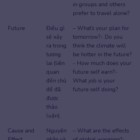
in groups and others
prefer to travel alone?
Future
Điều gì
– What’s your plan for
sẽ xảy
tomorrow?- Do you
ra trong
think the climate will
tương
be hotter in the future?
lai (liên
- How much does your
quan
future self earn?-
đến chủ
What job is your
đề đã
future self doing?
được
thảo
luận).
Cause and
Nguyên
– What are the effects
Effect
nhân và
of global warming?-