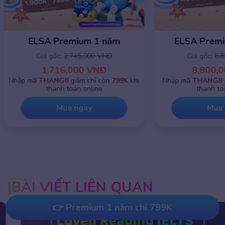
ELSA Premium 1 năm
ELSA Premiu
Giá gốc:
2,745,000 VNĐ
Giá gốc:
8,8
1,716,000 VNĐ
8,800,0
Nhập mã
THANG8
giảm chỉ còn
799K
khi
Nhập mã
THANG8
g
thanh toán online
thanh toá
Mua ngay
Mua 
BÀI VIẾT LIÊN QUAN
👉 Premium 1 năm chỉ 799K