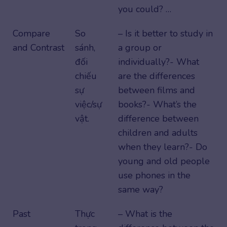
you could? …
Compare
So
– Is it better to study in
and Contrast
sánh,
a group or
đối
individually?- What
chiếu
are the differences
sự
between films and
việc/sự
books?- What’s the
vật.
difference between
children and adults
when they learn?- Do
young and old people
use phones in the
same way?
Past
Thực
– What is the