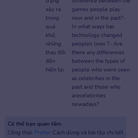
trạng
difference between the
xảy ra
games people play
trong
now and in the past?-
quá
In what ways has
khứ,
technology changed
những
people’s lives ?- Are
thay đổi
there any differences
đến
between the types of
hiện tại.
people who were seen
as celebrities in the
past and those who
arecelebrities
nowadays?
Có thể bạn quan tâm
Công thức
Prefer
: Cách dùng và bài tập chi tiết