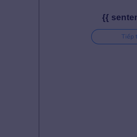
{{ sente
Tiếp 