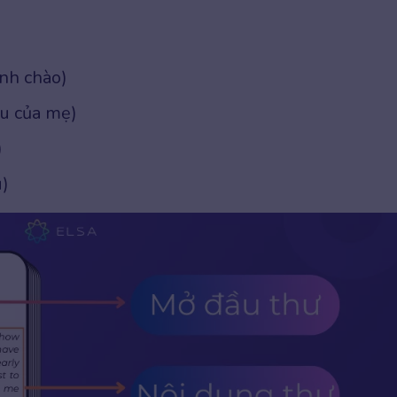
nh chào)
êu của mẹ)
)
u)