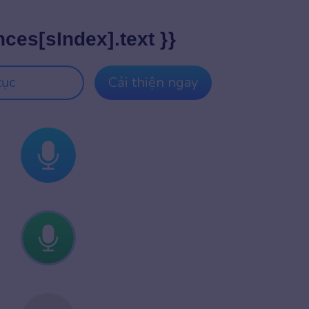
nces[sIndex].text }}
tục
Cải thiện ngay