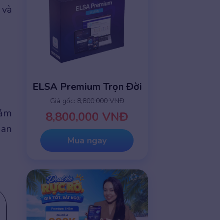
 và
ELSA Premium Trọn Đời
Giá gốc:
8,800,000 VNĐ
cảm
8,800,000 VNĐ
uan
Mua ngay