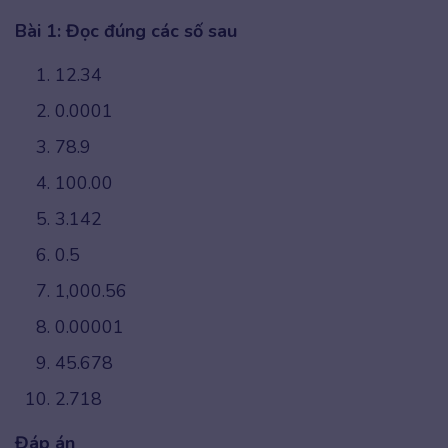
Bài 1: Đọc đúng các số sau
12.34
0.0001
78.9
100.00
3.142
0.5
1,000.56
0.00001
45.678
2.718
Đáp án