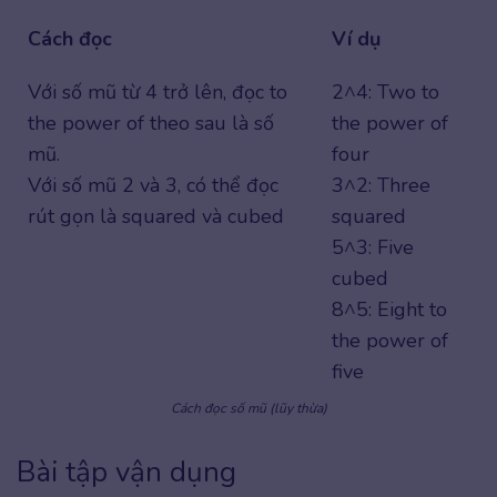
Cách đọc
Ví dụ
Với số mũ từ 4 trở lên, đọc to
2^4: Two to
the power of theo sau là số
the power of
mũ.
four
Với số mũ 2 và 3, có thể đọc
3^2: Three
rút gọn là squared và cubed
squared
5^3: Five
cubed
8^5: Eight to
the power of
five
Cách đọc số mũ (lũy thừa)
Bài tập vận dụng