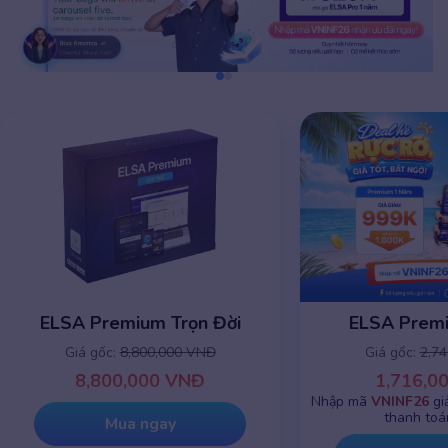
ELSA Premium 1 năm
ELSA Premiu
Giá gốc:
2,745,000 VNĐ
Giá gốc:
8,8
1,716,000 VNĐ
8,800,0
Nhập mã
VNINF26
giảm chỉ còn
999K
khi
thanh toán online
Mua 