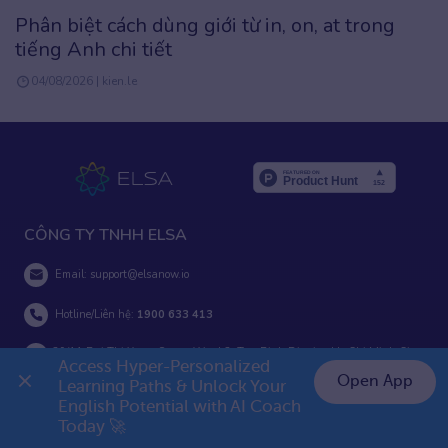
Remain là gì? Cách dùng cấu trúc Retain dễ
hiểu, kèm ví dụ
26/07/2026 | Admin
CÔNG TY TNHH ELSA
Email:
support@elsanow.io
Hotline/Liên hệ:
1900 633 413
29/11 Bui Thi Xuan Street, Ward 2, Tan Binh District, Ho Chi Minh City,
Access Hyper-Personalized 
Vietnam
Open App
Learning Paths & Unlock Your 
English Potential with AI Coach 
👉 Premium 1 năm chỉ 999K
Today 🚀