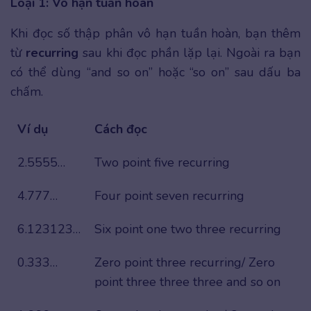
Loại 1: Vô hạn tuần hoàn
Khi đọc số thập phân vô hạn tuần hoàn, bạn thêm
từ
recurring
sau khi đọc phần lặp lại. Ngoài ra bạn
có thể dùng “and so on” hoặc “so on” sau dấu ba
chấm.
Ví dụ
Cách đọc
2.5555…
Two point five recurring
4.777…
Four point seven recurring
6.123123…
Six point one two three recurring
0.333…
Zero point three recurring/ Zero
point three three three and so on