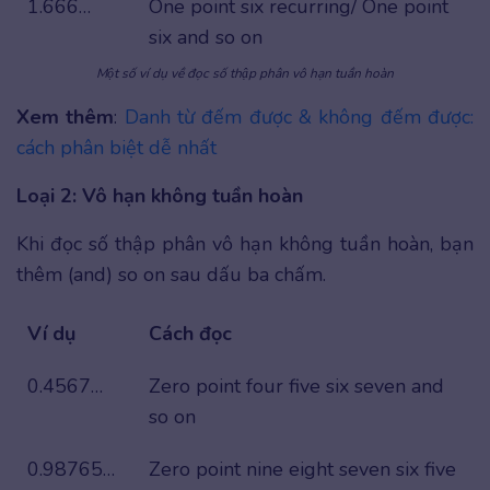
1.666…
One point six recurring/ One point
six and so on
Một số ví dụ về đọc số thập phân vô hạn tuần hoàn
Xem thêm
:
Danh từ đếm được & không đếm được:
cách phân biệt dễ nhất
Loại 2: Vô hạn không tuần hoàn
Khi đọc số thập phân vô hạn không tuần hoàn, bạn
thêm (and) so on sau dấu ba chấm.
Ví dụ
Cách đọc
0.4567…
Zero point four five six seven and
so on
0.98765…
Zero point nine eight seven six five