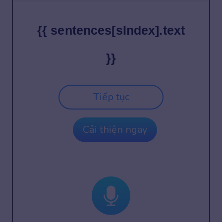
{{ sentences[sIndex].text
}}
Tiếp tục
Cải thiện ngay