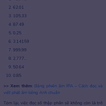
62.01
105.33
87.49
0.25
3.14159
999.99
2.777…
50.64
0.85
>> Xem thêm
:
Bảng phiên âm IPA – Cách đọc và
viết phát âm tiếng Anh chuẩn
Tóm lại, việc đọc số thập phân sẽ không còn là trở