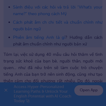
Sành điệu với các hỏi và trả lời “What’s your
name?” theo phong cách Mỹ
Cách phát âm ch chi tiết và chuẩn chỉnh như
người bản ngữ
Phiên âm tiếng Anh là gì
? Hướng dẫn cách
phát âm chuẩn chỉnh như người bản xứ
Tóm lại, việc sử dụng 40 mẫu câu hỏi thăm về tình
trạng sức khoẻ của bạn bè, người thân, người mới
quen… như đã nêu trên sẽ làm cuộc trò chuyện
tiếng Anh của bạn trở nên sinh động, cũng như tạo
thiện cảm cho đối phương rất nhiều. Do đó, ngoài
Access Hyper-Personalized 
sự luyện tập những câu thoại thay thế câu hỏi “How
Open App
Learning Paths & Unlock Your 
are you?” như đã nêu trên, hãy rinh ngay app luyện
English Potential with AI Coach 
👉 Premium 1 năm chỉ 999K
nói tiếng Anh và theo dõi bài viết tại
danh mục giao
Today 🚀