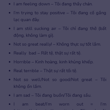
I am feeling down – Tôi đang thấy chán.
I’m trying to stay positive – Tôi đang cố gắng
lạc quan đây.
I am still sucking air – Tôi chỉ đang thở (bất
động, không làm gì).
Not so great really! – Không thực sự tốt lắm.
Really bad – Rất tệ, thật sự rất tệ.
Horrible – Kinh hoàng, kinh khủng khiếp.
Real terrible – Thật sự rất tồi tệ.
Not so well/Not so good/Not great – Tôi
không ổn lắm.
I am sad – Tôi đang buồn/Tôi đang sầu.
I am beat/I’m worn out = I’m