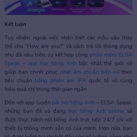
Kết luận
Tuy nhiên, ngoài việc nhận biết các mẫu câu thay
thế cho “How are you?” và cách trả lời thông dụng
như đã nêu trên, sự kết hợp cùng
phần mềm ELSA
Speak
–
app học tiếng Anh
bậc nhất thế giới, sẽ
giúp bạn chinh phục
phát âm chuẩn bản xứ
theo
tiêu chuẩn
bảng phiên âm IPA
quốc tế vô cùng
hiệu quả chỉ trong thời gian ngắn.
Đến với app luyện
bài nói tiếng Anh
– ELSA Speak,
những bạn đã và đang
học tiếng Anh online
sẽ
được thực hành nói tiếng Anh trực tiếp 24/7 chỉ với
thiết bị thông minh sẵn có của mình. Hơn nữa, bạn
sẽ được kiểm tra chi tiết đầu vào kỹ lưỡng, cũng như