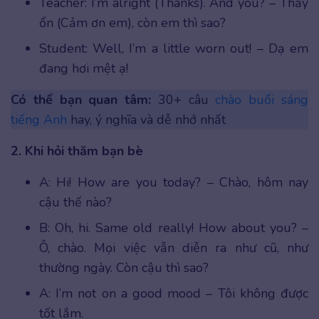
Teacher: I’m alright (Thanks). And you? – Thầy
ổn (Cảm ơn em), còn em thì sao?
Student: Well, I’m a little worn out! – Dạ em
đang hơi mệt ạ!
Có thể bạn quan tâm:
30+ câu
chào buổi sáng
tiếng Anh
hay, ý nghĩa và dễ nhớ nhất
2. Khi hỏi thăm bạn bè
A: Hi! How are you today? – Chào, hôm nay
cậu thế nào?
B: Oh, hi. Same old really! How about you? –
Ô, chào. Mọi việc vẫn diễn ra như cũ, như
thường ngày. Còn cậu thì sao?
A: I’m not on a good mood – Tôi không được
tốt lắm.