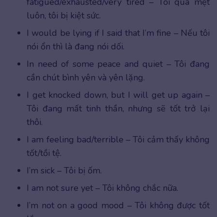
fatigued/exhausted/very tired – Tôi quá mệt
luôn, tôi bị kiệt sức.
I would be lying if I said that I’m fine – Nếu tôi
nói ổn thì là đang nói dối.
In need of some peace and quiet – Tôi đang
cần chút bình yên và yên lặng.
I get knocked down, but I will get up again –
Tôi đang mất tinh thần, nhưng sẽ tốt trở lại
thôi.
I am feeling bad/terrible – Tôi cảm thấy không
tốt/tồi tệ.
I’m sick – Tôi bị ốm.
I am not sure yet – Tôi không chắc nữa.
I’m not on a good mood – Tôi không được tốt