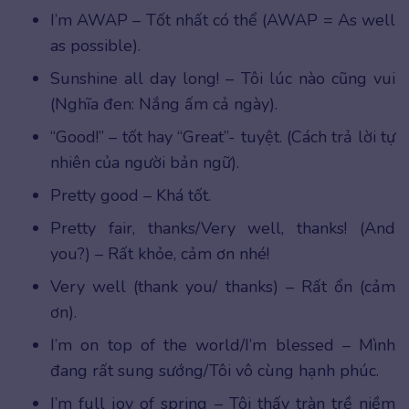
I’m AWAP – Tốt nhất có thể (AWAP = As well
as possible).
Sunshine all day long! – Tôi lúc nào cũng vui
(Nghĩa đen: Nắng ấm cả ngày).
“Good!” – tốt hay “Great”- tuyệt. (Cách trả lời tự
nhiên của người bản ngữ).
Pretty good – Khá tốt.
Pretty fair, thanks/Very well, thanks! (And
you?) – Rất khỏe, cảm ơn nhé!
Very well (thank you/ thanks) – Rất ổn (cảm
ơn).
I’m on top of the world/I’m blessed – Mình
đang rất sung sướng/Tôi vô cùng hạnh phúc.
I’m full joy of spring – Tôi thấy tràn trề niềm