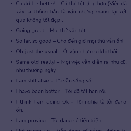
Could be better! – Có thể tốt đẹp hơn (Việc đã
xảy ra không hẳn là xấu nhưng mang lại kết
quả không tốt đẹp).
Going great – Mọi thứ vẫn tốt.
So far, so good – Cho đến giờ mọi thứ vẫn ổn!
Oh, just the usual – Ồ, vẫn như mọi khi thôi.
Same old really! – Mọi việc vẫn diễn ra như cũ,
như thường ngày.
I am still alive – Tôi vẫn sống sót.
I have been better – Tôi đã tốt hơn rồi.
I think I am doing Ok – Tôi nghĩa là tôi đang
ổn.
I am proving – Tôi đang có tiến triển.
Not giving up – Vẫn đang cố gắng, không từ