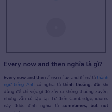
Every now and then nghĩa là gì?
Every now and then
/ˈɛvɚi nˈaʊ ənd ðˈɛn/ là
thành
ngữ tiếng Anh
có nghĩa là
thỉnh thoảng, đôi khi
dùng để chỉ việc gì đó xảy ra không thường xuyên,
nhưng vẫn có lặp lại. Từ điển Cambridge, idioms
này được định nghĩa là
sometimes, but not