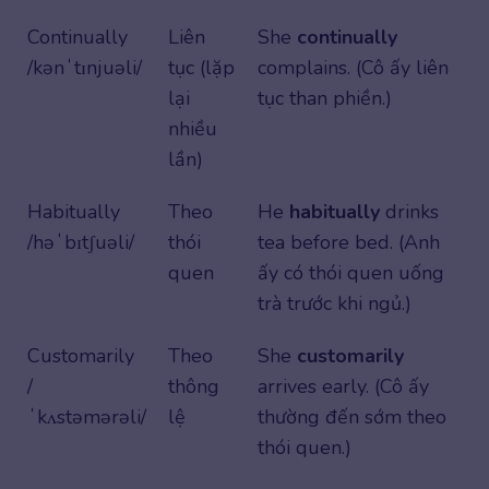
Continually
Liên
She
continually
/kənˈtɪnjuəli/
tục (lặp
complains. (Cô ấy liên
lại
tục than phiền.)
nhiều
lần)
Habitually
Theo
He
habitually
drinks
/həˈbɪtʃuəli/
thói
tea before bed. (Anh
quen
ấy có thói quen uống
trà trước khi ngủ.)
Customarily
Theo
She
customarily
/
thông
arrives early. (Cô ấy
ˈkʌstəmərəli/
lệ
thường đến sớm theo
thói quen.)