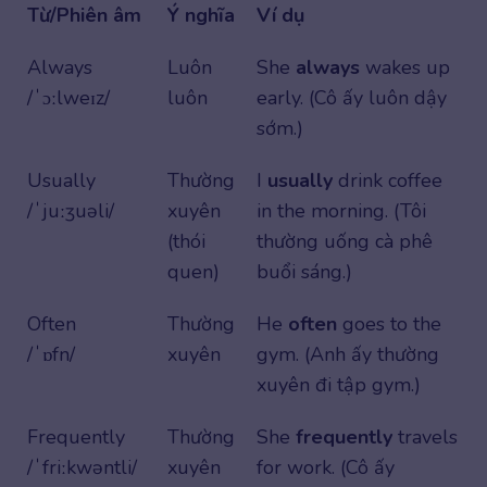
Từ/Phiên âm
Ý nghĩa
Ví dụ
Always
Luôn
She
always
wakes up
/ˈɔːlweɪz/
luôn
early. (Cô ấy luôn dậy
sớm.)
Usually
Thường
I
usually
drink coffee
/ˈjuːʒuəli/
xuyên
in the morning. (Tôi
(thói
thường uống cà phê
quen)
buổi sáng.)
Often
Thường
He
often
goes to the
/ˈɒfn/
xuyên
gym. (Anh ấy thường
xuyên đi tập gym.)
Frequently
Thường
She
frequently
travels
/ˈfriːkwəntli/
xuyên
for work. (Cô ấy