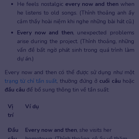
He feels nostalgic
every now and then
when
he listens to old songs. (Thỉnh thoảng anh ấy
cảm thấy hoài niệm khi nghe những bài hát cũ.)
Every now and then
, unexpected problems
arise during the project. (Thỉnh thoảng, những
vấn đề bất ngờ phát sinh trong quá trình làm
dự án.)
Every now and then có thể được sử dụng như một
trạng từ chỉ tần suất
, thường đứng ở
cuối câu
hoặc
đầu câu
để bổ sung thông tin về tần suất:
Vị
Ví dụ
trí
Đầu
Every now and then
, she visits her
câu
hometown. (Thỉnh thoảng, cô ấy về thăm