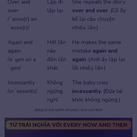
Over and
Lặp đi
She repeats the story
over
lặp lại
over and over
. (Cô ấy
/ˈəʊvə(r) ən
kể lại câu chuyện
ˈəʊvə(r)/
nhiều lần.)
Again and
Hết lần
He makes the same
again
này
mistake
again and
/əˈɡen ən ə
đến lần
again
. (Anh ấy lặp lại
ˈɡen/
khác
lỗi nhiều lần.)
Incessantly
Không
The baby cries
/ɪnˈsesəntli/
ngừng
incessantly
. (Đứa bé
nghỉ
khóc không ngừng.)
Bảng từ trái nghĩa với every now and then