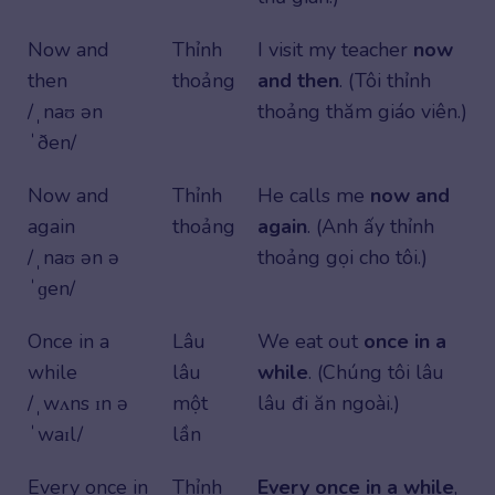
Now and
Thỉnh
I visit my teacher
now
then
thoảng
and then
. (Tôi thỉnh
/ˌnaʊ ən
thoảng thăm giáo viên.)
ˈðen/
Now and
Thỉnh
He calls me
now and
again
thoảng
again
. (Anh ấy thỉnh
/ˌnaʊ ən ə
thoảng gọi cho tôi.)
ˈɡen/
Once in a
Lâu
We eat out
once in a
while
lâu
while
. (Chúng tôi lâu
/ˌwʌns ɪn ə
một
lâu đi ăn ngoài.)
ˈwaɪl/
lần
Every once in
Thỉnh
Every once in a while
,