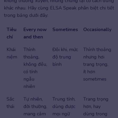
không thường xuyên, nhưng chúng lại có cách dùng
khác nhau. Hãy cùng ELSA Speak phân biệt chi tiết
trong bảng dưới đây:
Tiêu
Every now
Sometimes
Occasionally
chí
and then
Khái
Thỉnh
Đôi khi, mức
Thỉnh thoảng
niệm
thoảng,
độ trung
nhưng hơi
không đều,
bình
trang trọng,
có tính
ít hơn
ngẫu
sometimes
nhiên
Sắc
Tự nhiên,
Trung tính,
Trang trọng
thái
đời thường,
dùng được
hơn, hay
mang cảm
mọi ngữ
dùng trong