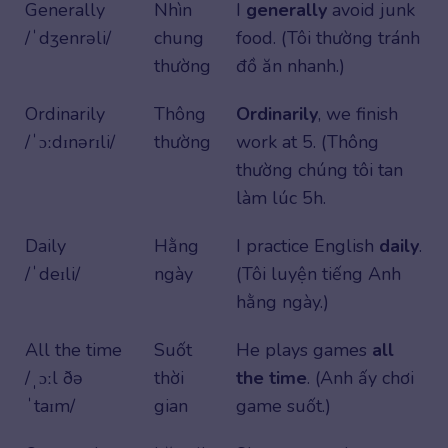
Generally
Nhìn
I
generally
avoid junk
/ˈdʒenrəli/
chung
food. (Tôi thường tránh
thường
đồ ăn nhanh.)
Ordinarily
Thông
Ordinarily
, we finish
/ˈɔːdɪnərɪli/
thường
work at 5. (Thông
thường chúng tôi tan
làm lúc 5h.
Daily
Hằng
I practice English
daily
.
/ˈdeɪli/
ngày
(Tôi luyện tiếng Anh
hằng ngày.)
All the time
Suốt
He plays games
all
/ˌɔːl ðə
thời
the time
. (Anh ấy chơi
ˈtaɪm/
gian
game suốt.)