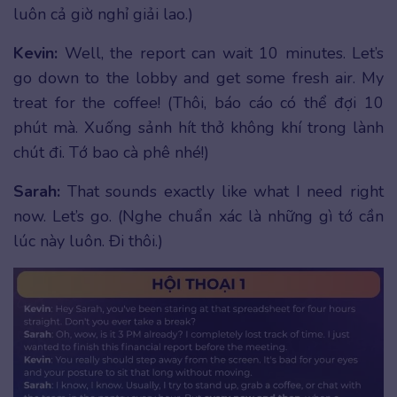
luôn cả giờ nghỉ giải lao.)
Kevin:
Well, the report can wait 10 minutes. Let’s
go down to the lobby and get some fresh air. My
treat for the coffee! (Thôi, báo cáo có thể đợi 10
phút mà. Xuống sảnh hít thở không khí trong lành
chút đi. Tớ bao cà phê nhé!)
Sarah:
That sounds exactly like what I need right
now. Let’s go. (Nghe chuẩn xác là những gì tớ cần
lúc này luôn. Đi thôi.)