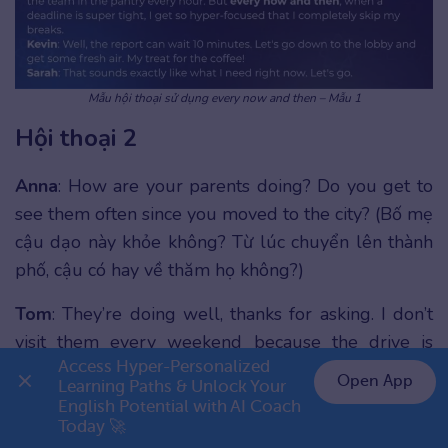
Mẫu hội thoại sử dụng every now and then – Mẫu 1
Hội thoại 2
Anna
: How are your parents doing? Do you get to
see them often since you moved to the city? (Bố mẹ
cậu dạo này khỏe không? Từ lúc chuyển lên thành
phố, cậu có hay về thăm họ không?)
Tom
: They’re doing well, thanks for asking. I don’t
visit them every weekend because the drive is
Access Hyper-Personalized 
quite long and tiring. (Bố mẹ tớ vẫn khỏe, cảm ơn
Open App
Learning Paths & Unlock Your 
cậu đã hỏi thăm. Tớ không về thăm họ mỗi cuối
English Potential with AI Coach 
👉 Premium 1 năm chỉ 799K
tuần đâu vì lái xe khá xa và mệt.)
Today 🚀