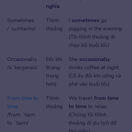
nghĩa
Sometimes
Thỉnh
I
sometimes
go
/ˈsʌmtaɪmz/
thoảng
jogging in the evening.
(Tôi thỉnh thoảng đi
chạy bộ buổi tối.)
Occasionally
Đôi khi
She
occasionally
/əˈkeɪʒənəli/
(trang
drinks coffee at night.
trọng
(Cô ấy đôi khi uống cà
hơn)
phê vào buổi tối.)
From time to
Thỉnh
We travel
from time
time
thoảng
to time
to relax.
/frəm ˈtaɪm
(Chúng tôi thỉnh
tə ˈtaɪm/
thoảng đi du lịch để
thư giãn.)