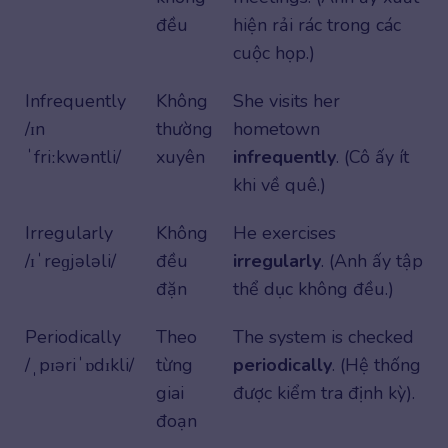
đều
hiện rải rác trong các
cuộc họp.)
Infrequently
Không
She visits her
/ɪn
thường
hometown
ˈfriːkwəntli/
xuyên
infrequently
. (Cô ấy ít
khi về quê.)
Irregularly
Không
He exercises
/ɪˈreɡjələli/
đều
irregularly
. (Anh ấy tập
đặn
thể dục không đều.)
Periodically
Theo
The system is checked
/ˌpɪəriˈɒdɪkli/
từng
periodically
. (Hệ thống
giai
được kiểm tra định kỳ).
đoạn