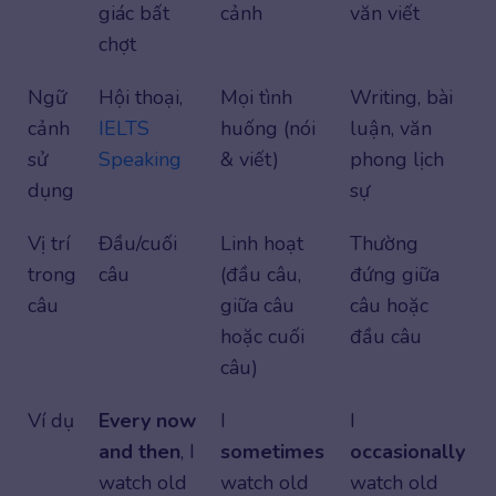
giác bất
cảnh
văn viết
chợt
Ngữ
Hội thoại,
Mọi tình
Writing, bài
cảnh
IELTS
huống (nói
luận, văn
sử
Speaking
& viết)
phong lịch
dụng
sự
Vị trí
Đầu/cuối
Linh hoạt
Thường
trong
câu
(đầu câu,
đứng giữa
câu
giữa câu
câu hoặc
hoặc cuối
đầu câu
câu)
Ví dụ
Every now
I
I
and then
, I
sometimes
occasionally
watch old
watch old
watch old