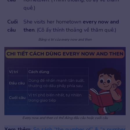
quê.)
Cuối
She visits her hometown
every now and
câu
then
. (Cô ấy thỉnh thoảng về thăm quê.)
Bảng vị trí của every now and then
Every now and then có thể đứng đầu câu hoặc cuối câu
Xem thêm
:
So sánh “the number of” & “a number