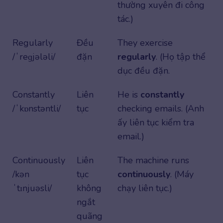
thường xuyên đi công
tác.)
Regularly
Đều
They exercise
/ˈreɡjələli/
đặn
regularly
. (Họ tập thể
dục đều đặn.
Constantly
Liên
He is
constantly
/ˈkɒnstəntli/
tục
checking emails. (Anh
ấy liên tục kiểm tra
email.)
Continuously
Liên
The machine runs
/kən
tục
continuously
. (Máy
ˈtɪnjuəsli/
không
chạy liên tục.)
ngắt
quãng