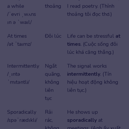
a while
thoảng
I read poetry. (Thỉnh
/ˈevri ˌwʌns
thoảng tôi đọc thơ.)
ɪn ə ˈwaɪl/
At times
Đôi lúc
Life can be stressful
at
/ət ˈtaɪmz/
times
. (Cuộc sống đôi
lúc khá căng thẳng.)
Intermittently
Ngắt
The signal works
/ˌɪntə
quãng,
intermittently
. (Tín
ˈmɪtəntli/
không
hiệu hoạt động không
liên
liên tục.)
tục
Sporadically
Rải
He shows up
/spəˈrædɪkli/
rác,
sporadically
at
không
meetings. (Anh ấy xuất