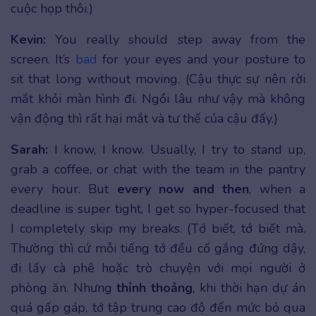
cuộc họp thôi.)
Kevin:
You really should step away from the
screen. It’s
bad
for your eyes and your posture to
sit that long without moving. (Cậu thực sự nên rời
mắt khỏi màn hình đi. Ngồi lâu như vậy mà không
vận động thì rất hại mắt và tư thế của cậu đấy.)
Sarah:
I know, I know. Usually, I try to stand up,
grab a coffee, or chat with the team in the pantry
every hour. But
every now and then
, when a
deadline is super tight, I get so hyper-focused that
I completely skip my breaks. (Tớ biết, tớ biết mà.
Thường thì cứ mỗi tiếng tớ đều cố gắng đứng dậy,
đi lấy cà phê hoặc trò chuyện với mọi người ở
phòng ăn. Nhưng
thỉnh thoảng
, khi thời hạn dự án
quá gấp gáp, tớ tập trung cao độ đến mức bỏ qua