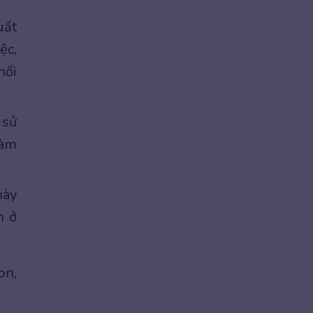
uất
ệc,
hối
 sử
làm
này
n ở
on,