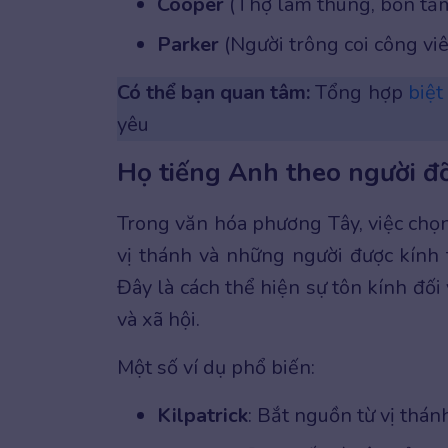
Cooper
(Thợ làm thùng, bồn tắ
Parker
(Người trông coi công vi
Có thể bạn quan tâm:
Tổng hợp
biệt
yêu
Họ tiếng Anh theo người đ
Trong văn hóa phương Tây, việc chọn t
vị thánh và những người được kính
Đây là cách thể hiện sự tôn kính đố
và xã hội.
Một số ví dụ phổ biến:
Kilpatrick
: Bắt nguồn từ vị thán