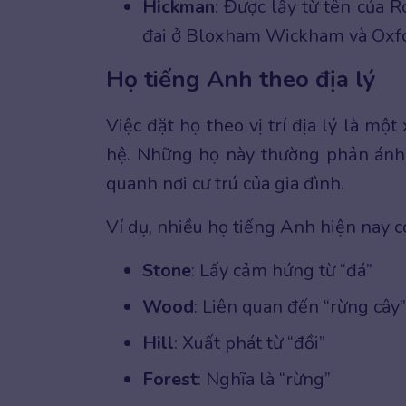
Hickman
: Được lấy từ tên của 
đai ở Bloxham Wickham và Oxfo
Họ tiếng Anh theo địa lý
Việc đặt họ theo vị trí địa lý là mộ
hệ. Những họ này thường phản ánh
quanh nơi cư trú của gia đình.
Ví dụ, nhiều họ tiếng Anh hiện nay có
Stone
: Lấy cảm hứng từ “đá”
Wood
: Liên quan đến “rừng cây”
Hill
: Xuất phát từ “đồi”
Forest
: Nghĩa là “rừng”