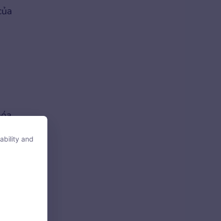
của
hóa
tắt
ability and
ability and
tore, access