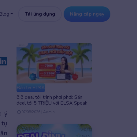
Tải ứng dụng
Nâng cấp ngay
Blog
Bản tin ELSA
8.8 deal tới, trình phơi phới: Săn
deal tới 5 TRIỆU với ELSA Speak
à ý
07/08/2026 | Admin
 tự
oăn