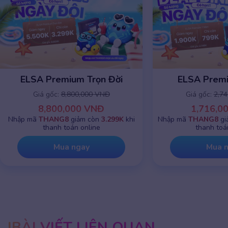
ELSA Premium 1 năm
ELSA Premiu
Giá gốc:
2,745,000 VNĐ
Giá gốc:
8,8
1,716,000 VNĐ
8,800,0
Nhập mã
THANG8
giảm chỉ còn
799K
khi
Nhập mã
THANG8
g
thanh toán online
thanh toá
Mua ngay
Mua 
BÀI VIẾT LIÊN QUAN