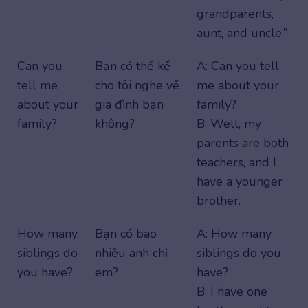
grandparents,
aunt, and uncle.”
Can you
Bạn có thể kể
A: Can you tell
tell me
cho tôi nghe về
me about your
about your
gia đình bạn
family?
family?
không?
B: Well, my
parents are both
teachers, and I
have a younger
brother.
How many
Bạn có bao
A: How many
siblings do
nhiêu anh chị
siblings do you
you have?
em?
have?
B: I have one