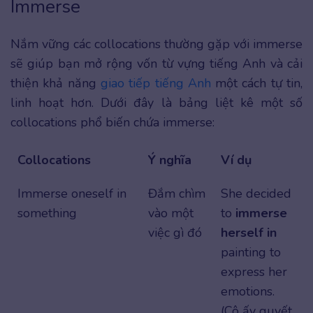
Immerse
Nắm vững các collocations thường gặp với immerse
sẽ giúp bạn mở rộng vốn từ vựng tiếng Anh và cải
thiện khả năng
giao tiếp tiếng Anh
một cách tự tin,
linh hoạt hơn. Dưới đây là bảng liệt kê một số
collocations phổ biến chứa immerse:
Collocations
Ý nghĩa
Ví dụ
Immerse oneself in
Đắm chìm
She decided
something
vào một
to
immerse
việc gì đó
herself in
painting to
express her
emotions.
(Cô ấy quyết