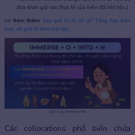
đưa khán giả vào thực tế của biến đổi khí hậu.)
>> Xem thêm
:
Sau giới từ đi với gì? Tổng hợp kiến
thức về giới từ kèm bài tập
Câu ví dụ Immerse into
Các collocations phổ biến chứa