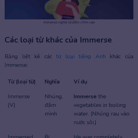
Immerse nghĩa là đắm chìm vào
Các loại từ khác của Immerse
Bảng liệt kê các
từ loại tiếng Anh
khác của
Immerse:
Từ (loại từ)
Nghĩa
Ví dụ
Immerse
Nhúng,
Immerse
the
(V)
đắm
vegetables in boiling
mình
water. (Nhúng rau vào
nước sôi.)
Immersed
Bị
He was completely