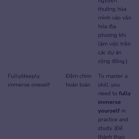
nguyện
thường hòa
mình vào văn
hóa địa
phương khi
làm việc trên
các dự án
cộng đồng.)
Fully/deeply
Đắm chìm
To master a
immerse oneself
hoàn toàn
skill, you
need to
fully
immerse
yourself
in
practice and
study. (Để
thành thạo