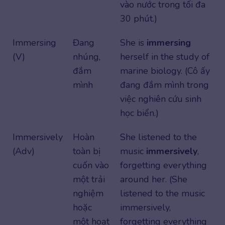
vào nước trong tối đa
30 phút.)
Immersing
Đang
She is
immersing
(V)
nhúng,
herself in the study of
đắm
marine biology. (Cô ấy
mình
đang đắm mình trong
việc nghiên cứu sinh
học biển.)
Immersively
Hoàn
She listened to the
(Adv)
toàn bị
music
immersively
,
cuốn vào
forgetting everything
một trải
around her. (She
nghiệm
listened to the music
hoặc
immersively,
một hoạt
forgetting everything