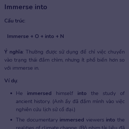
Immerse into
Cấu trúc
:
Immerse + O + into + N
Ý nghĩa
: Thường được sử dụng để chỉ việc chuyển
vào trạng thái đắm chìm, nhưng ít phổ biến hơn so
với immerse in.
Ví dụ
:
He
immersed
himself
into
the study of
ancient history. (Anh ấy đã đắm mình vào việc
nghiên cứu lịch sử cổ đại.)
The documentary
immersed
viewers
into
the
realities of climate change. (Bộ phim tài liệu đã