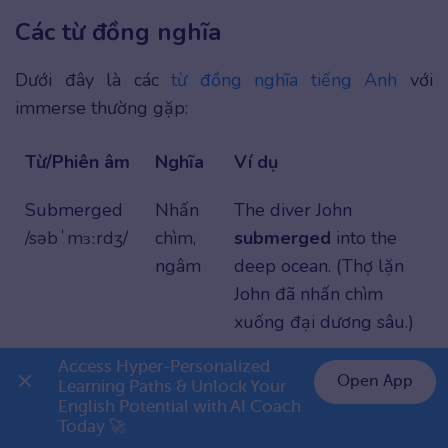
Các từ đồng nghĩa
Dưới đây là các
từ đồng nghĩa tiếng Anh
với
immerse thường gặp:
Từ/Phiên âm
Nghĩa
Ví dụ
Submerged
Nhấn
The diver John
/səbˈmɜːrdʒ/
chìm,
submerged
into the
ngâm
deep ocean. (Thợ lặn
John đã nhấn chìm
xuống đại dương sâu.)
Access Hyper-Personalized 
Duck
Cúi
Mary
ducked
under
Open App
Learning Paths & Unlock Your 
/dʌk/
đầu,
the water to avoid the
English Potential with AI Coach 
👉 Premium 1 năm chỉ 799K
nhúng
splash. (Mary cúi đầu
Today 🚀