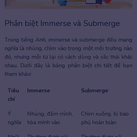
Phân biệt Immerse và Submerge
Trong tiếng Anh, immerse và submerge đều mang
nghĩa là nhúng, chìm vào trong một môi trường nào
đó, nhưng mỗi từ lại có cách dùng và sắc thái khác
nhau. Dưới đây là bảng phân biệt chi tiết để bạn
tham khảo:
Tiêu
Immerse
Submerge
chí
Ý
Nhúng, đắm mình,
Chìm xuống, bị bao
nghĩa
hòa mình vào
phủ hoàn toàn
Ngữ
Thường được sử
Thường được sử