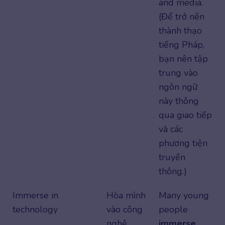
and media.
(Để trở nên
thành thạo
tiếng Pháp,
bạn nên tập
trung vào
ngôn ngữ
này thông
qua giao tiếp
và các
phương tiện
truyền
thông.)
Immerse in
Hòa mình
Many young
technology
vào công
people
nghệ
immerse