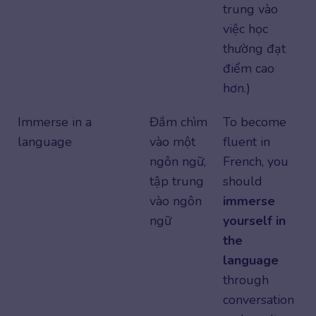
trung vào
việc học
thường đạt
điểm cao
hơn.)
Immerse in a
Đắm chìm
To become
language
vào một
fluent in
ngôn ngữ,
French, you
tập trung
should
vào ngôn
immerse
ngữ
yourself in
the
language
through
conversation