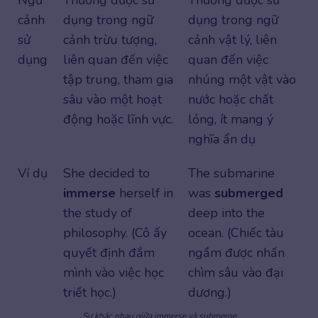
cảnh
dụng trong ngữ
dụng trong ngữ
sử
cảnh trừu tượng,
cảnh vật lý, liên
dụng
liên quan đến việc
quan đến việc
tập trung, tham gia
nhúng một vật vào
sâu vào một hoạt
nước hoặc chất
động hoặc lĩnh vực.
lỏng, ít mang ý
nghĩa ẩn dụ
Ví dụ
She decided to
The
submarine
immerse
herself in
was
submerged
the study of
deep into the
philosophy. (Cô ấy
ocean. (Chiếc tàu
quyết định đắm
ngầm được nhấn
mình vào việc học
chìm sâu vào đại
triết học.)
dương.)
Sự khác nhau giữa immerse và submerge