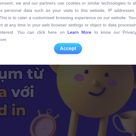
 với từ nào?
onsent, we and our partners use cookies or similar technologies to s
s personal data such as your visits to this website, IP addresses
s personal data such as your visits to this website, IP addresses
. This is to cater a customised browsing experience on our website. Yo
. This is to cater a customised browsing experience on our website. Yo
t at any time in your web browser settings or object to data process
t at any time in your web browser settings or object to data process
 interest. You can click here on
Learn More
to know our Privacy
 interest. You can click here on
Learn More
to know our Privacy
com
com
Accept
Accept