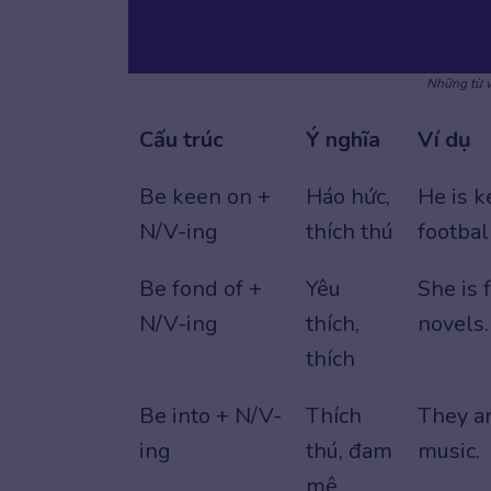
Những từ v
Cấu trúc
Ý nghĩa
Ví dụ
Be keen on +
Háo hức,
He is k
N/V-ing
thích thú
footbal
Be fond of +
Yêu
She is 
N/V-ing
thích,
novels.
thích
Be into + N/V-
Thích
They ar
ing
thú, đam
music.
mê