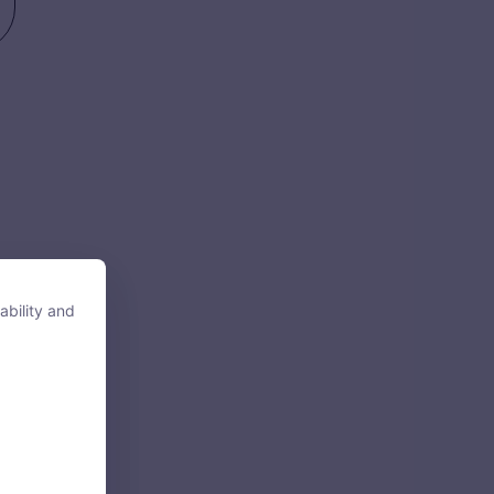
ability and
ability and
tore, access