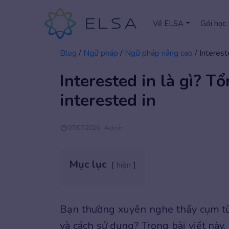
Về ELSA
Gói học
Blog
/
Ngữ pháp
/
Ngữ pháp nâng cao
/
Interest
Interested in là gì? T
interested in
07/07/2026 | Admin
Mục lục
hiện
Bạn thường xuyên nghe thấy cụm t
và cách sử dụng? Trong bài viết này