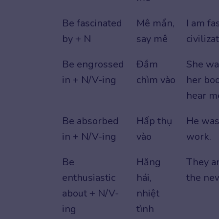
Be fascinated
Mê mẩn,
I am fa
by + N
say mê
civiliza
Be engrossed
Đắm
She wa
in + N/V-ing
chìm vào
her boo
hear m
Be absorbed
Hấp thụ
He was
in + N/V-ing
vào
work.
Be
Hăng
They ar
enthusiastic
hái,
the new
about + N/V-
nhiệt
ing
tình