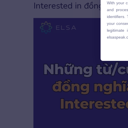
Interested in đồng nghĩa
With your c
and proces
and proces
identifiers
identifiers
your consen
your consen
legitimate
legitimate
elsaspeak.
elsaspeak.