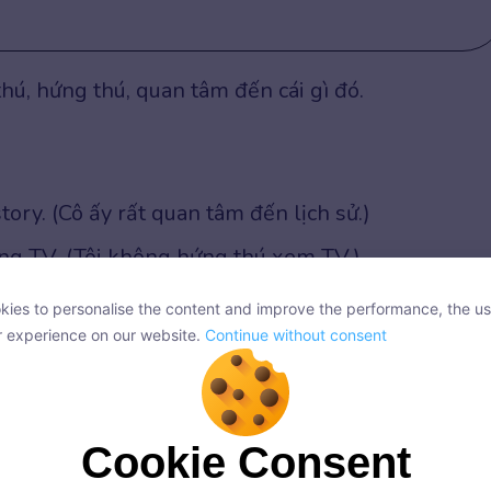
thú, hứng thú, quan tâm đến cái gì đó.
story. (Cô ấy rất quan tâm đến lịch sử.)
ing TV. (Tôi không hứng thú xem TV.)
ies to personalise the content and improve the performance, the us
ies to personalise the content and improve the performance, the us
r experience on our website.
Continue without consent
r experience on our website.
Continue without consent
i hoàn thành
(Present Perfect)
Cookie Consent
Cookie Consent
onsent, we and our partners use cookies or similar technologies to s