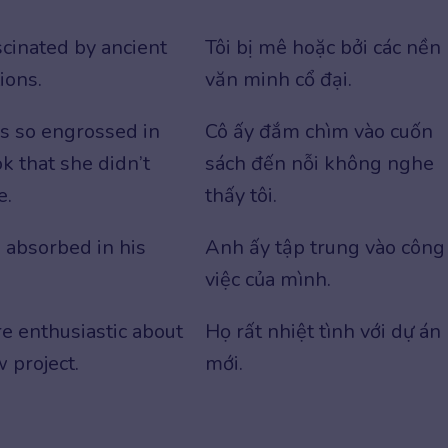
scinated by ancient
Tôi bị mê hoặc bởi các nền
tions.
văn minh cổ đại.
s so engrossed in
Cô ấy đắm chìm vào cuốn
k that she didn’t
sách đến nỗi không nghe
e.
thấy tôi.
 absorbed in his
Anh ấy tập trung vào công
việc của mình.
e enthusiastic about
Họ rất nhiệt tình với dự án
 project.
mới.