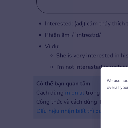
Interested: (adj) cảm thấy thích 
Phiên âm: /ˈɪntrəstɪd/
Ví dụ:
She is very interested in hi
I’m not interested in watch
We use cook
Có thể bạn quan tâm
We use cook
overall you
overall you
Cách dùng
in on at
trong tiếng Anh
Công thức và cách dùng Thì
hiện tạ
Dấu hiệu nhận biết thì quá khứ đơn
With your c