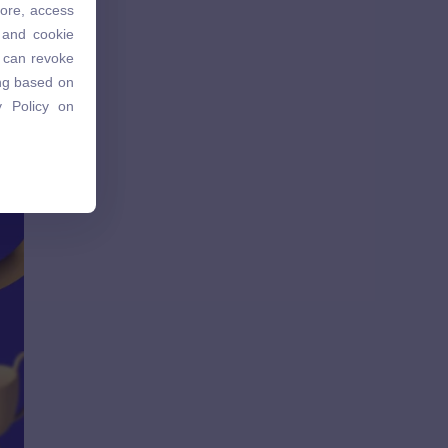
tore, access
 and cookie
 and cookie
u can revoke
u can revoke
ing based on
ing based on
 Policy on
 Policy on