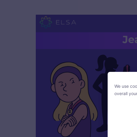
We use cook
We use cook
overall you
overall you
With your c