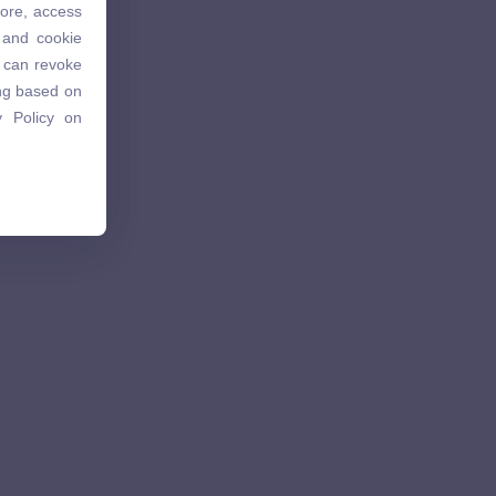
tore, access
 and cookie
 and cookie
u can revoke
u can revoke
ing based on
ing based on
 Policy on
 Policy on