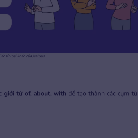
Các từ loại khác của jealous
ác
giới từ of, about, with
để tạo thành các cụm từ