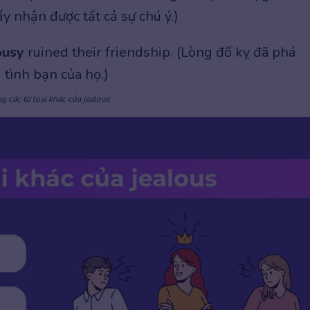
y nhận được tất cả sự chú ý.)
ousy
ruined their friendship. (Lòng đố kỵ đã phá
 tình bạn của họ.)
g các từ loại khác của jealous