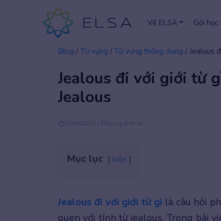
Về ELSA
Gói học
Blog
/
Từ vựng
/
Từ vựng thông dụng
/
Jealous đ
Jealous đi với giới từ 
Jealous
10/08/2025 | Phuong Anh Vu
Mục lục
hiện
Jealous đi với giới từ gì
là câu hỏi p
quen với tính từ jealous. Trong bài 