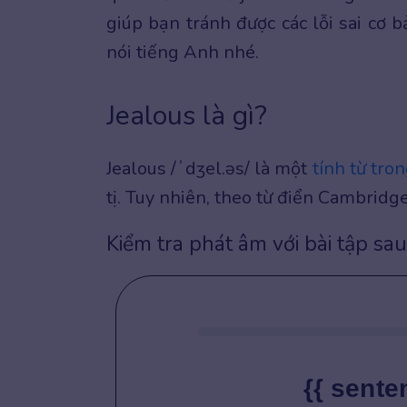
giúp bạn tránh được các lỗi sai cơ 
nói tiếng Anh nhé.
Jealous là gì?
Jealous /ˈdʒel.əs/ là một
tính từ tro
tị. Tuy nhiên, theo từ điển Cambridge
Kiểm tra phát âm với bài tập sau
{{ sente