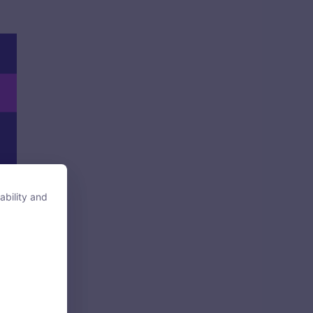
ability and
ability and
tore, access