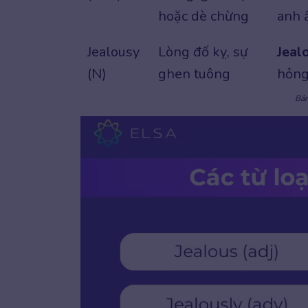
hoặc dè chừng
anh ấ
Jealousy
Lòng đố kỵ, sự
Jeal
(N)
ghen tuông
hỏng
Bản