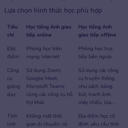
Lựa chọn hình thức học phù hợp
Tiêu
Học tiếng Anh giao
Học tiếng Anh
chí
tiếp online
giao tiếp offline
Đặc
Phòng học trên
Phòng học trực
điểm
mạng Internet
tiếp bên ngoài
Công
Sử dụng Zoom,
Sử dụng các công
cụ
Google Meet,
cụ truyền thống
giảng
Microsoft Teams,
như sách, bảng,
dạy
cùng các công cụ hỗ
bút, tranh ảnh,
trợ khác
máy chiếu, loa,…
Tính
Không mất thời
Địa điểm học cố
linh
gian di chuyển, có
định, yêu cầu thời