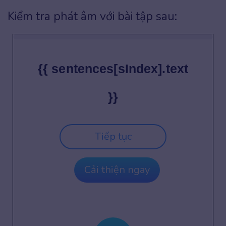
Kiểm tra phát âm với bài tập sau:
{{ sentences[sIndex].text
}}
Tiếp tục
Cải thiện ngay