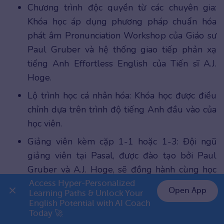
Chương trình độc quyền từ các chuyên gia:
Khóa học áp dụng phương pháp chuẩn hóa
phát âm Pronunciation Workshop của Giáo sư
Paul Gruber và hệ thống giao tiếp phản xạ
tiếng Anh Effortless English của Tiến sĩ A.J.
Hoge.
Lộ trình học cá nhân hóa: Khóa học được điều
chỉnh dựa trên trình độ tiếng Anh đầu vào của
học viên.
Giảng viên kèm cặp 1-1 hoặc 1-3: Đội ngũ
giảng viên tại Pasal, được đào tạo bởi Paul
Gruber và A.J. Hoge, sẽ đồng hành cùng học
viên 24/7 trong suốt quá trình học.
Access Hyper-Personalized 
Open App
Learning Paths & Unlock Your 
Cam kết đầu ra cho học viên: Nếu học viên
English Potential with AI Coach 
👉 Premium 1 năm chỉ 999K
Today 🚀
thực hiện đúng lộ trình mà không đạt được