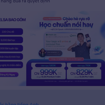
 năng đưa ra quyết định
iệc bằng tiếng Anh