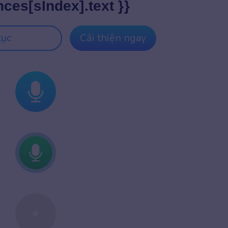
nces[sIndex].text }}
tục
Cải thiện ngay