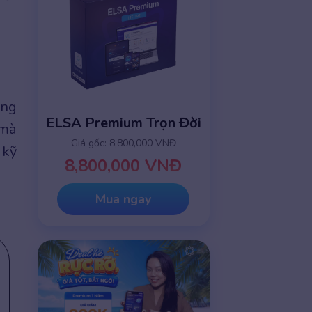
ang
ELSA Premium Trọn Đời
 mà
Giá gốc:
8,800,000 VNĐ
 kỹ
8,800,000 VNĐ
Mua ngay