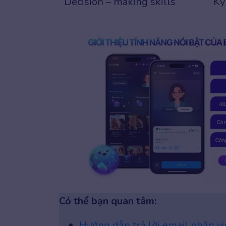
Decision – making skills
Kỹ
Có thể bạn quan tâm:
Hướng dẫn trả lời email nhận v