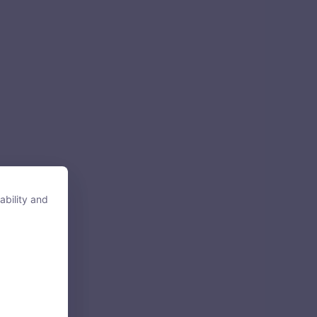
ability and
ability and
tore, access