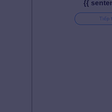
{{ sente
Tiếp 