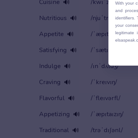
Cuisine
/kwɪˈziːn/
🔊
With your c
and proces
and proces
identifiers
Nutritious
/njuˈtrɪʃəs/
🔊
identifiers
your consen
your consen
legitimate
Appetite
/ˈæpɪtaɪt/
legitimate
🔊
elsaspeak.
elsaspeak.
Satisfying
/ˈsætɪsfaɪɪŋ/
🔊
Indulge
/ɪnˈdʌldʒ/
🔊
Craving
/ˈkreɪvɪŋ/
🔊
Flavorful
/ˈfleɪvərfl/
🔊
Appetizing
/ˈæpɪtaɪzɪŋ/
🔊
Traditional
/trəˈdɪʃənl/
🔊