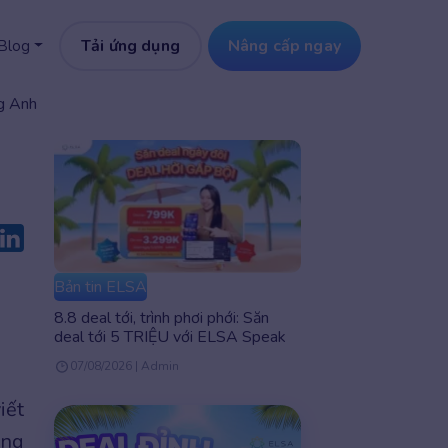
Tải ứng dụng
Nâng cấp ngay
Blog
ng Anh
Bản tin ELSA
8.8 deal tới, trình phơi phới: Săn
deal tới 5 TRIỆU với ELSA Speak
07/08/2026 | Admin
iết
ung