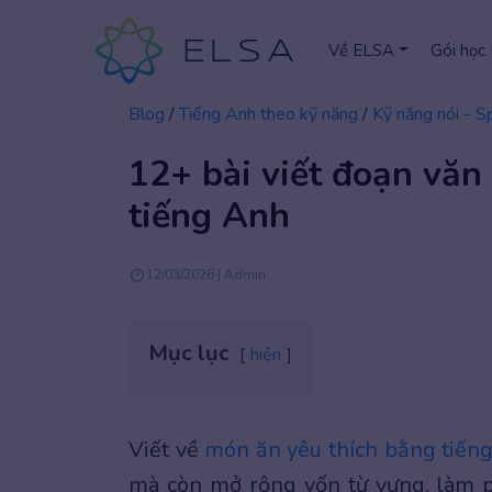
Về ELSA
Gói học
Blog
/
Tiếng Anh theo kỹ năng
/
Kỹ năng nói - S
12+ bài viết đoạn văn
tiếng Anh
12/03/2026 | Admin
Mục lục
hiện
Viết về
món ăn yêu thích bằng tiến
mà còn mở rộng vốn từ vựng, làm p