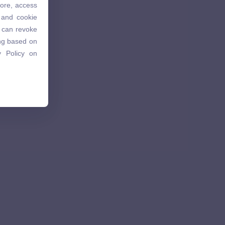
tore, access
 and cookie
 and cookie
u can revoke
u can revoke
ing based on
ing based on
 Policy on
 Policy on