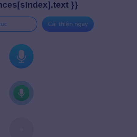
nces[sIndex].text }}
tục
Cải thiện ngay