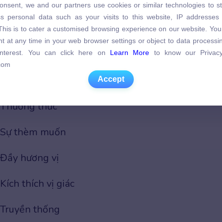
Ẩm thực
onsent, we and our partners use cookies or similar technologies to s
s personal data such as your visits to this website, IP addresses
s personal data such as your visits to this website, IP addresses
. This is to cater a customised browsing experience on our website. Yo
Bổ dưỡng
. This is to cater a customised browsing experience on our website. Yo
t at any time in your web browser settings or object to data process
t at any time in your web browser settings or object to data process
 interest. You can click here on
Learn More
to know our Privacy
Sự thèm ăn
 interest. You can click here on
Learn More
to know our Privacy
com
com
Accept
Gây mãn nguyện
Accept
Thưởng thức
Sự thèm muốn
Đầy hương vị
Kích thích vị giác
Truyền thống