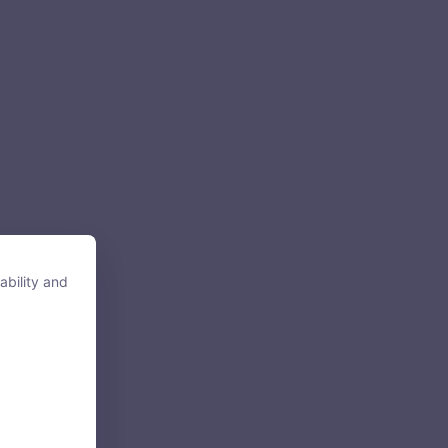
ability and
ability and
tore, access