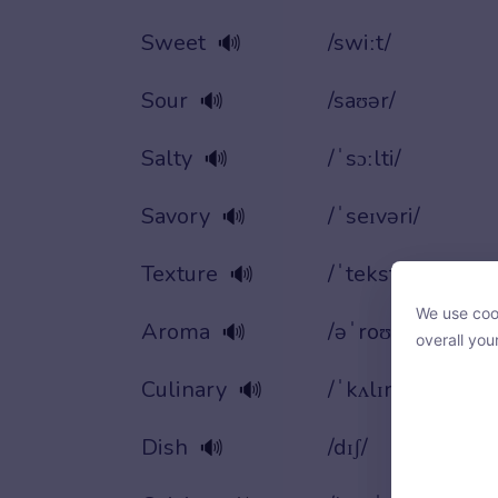
Sweet
/swiːt/
🔊
Sour
/saʊər/
🔊
Salty
/ˈsɔːlti/
🔊
Savory
/ˈseɪvəri/
🔊
Texture
/ˈtekstʃər/
🔊
We use cook
We use cook
Aroma
/əˈroʊmə/
🔊
overall you
overall you
Culinary
/ˈkʌlɪneri/
🔊
Dish
/dɪʃ/
🔊
With your c