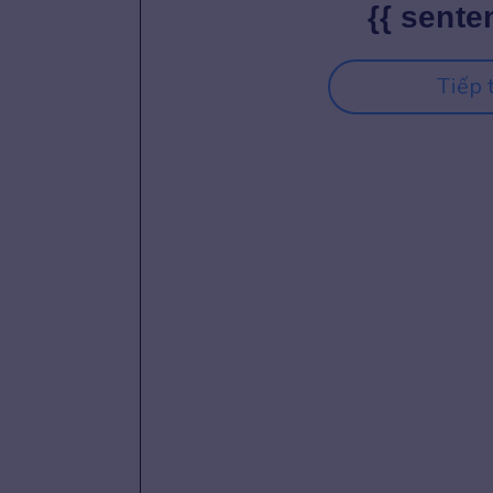
{{ sente
Tiếp 