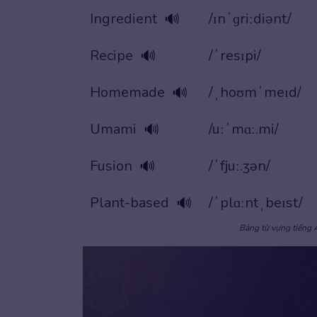
Ingredient
/ɪnˈɡriːdiənt/
🔊
Recipe
/ˈresɪpi/
🔊
Homemade
/ˌhoʊmˈmeɪd/
🔊
Umami
/uːˈmɑː.mi/
🔊
Fusion
/ˈfjuː.ʒən/
🔊
Plant-based
/ˈplɑːntˌbeɪst/
🔊
Bảng từ vựng tiếng 