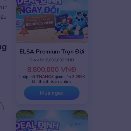
rúc
iểu
ng
ELSA Premium Trọn Đời
Giá gốc:
8,800,000 VNĐ
8,800,000 VNĐ
Nhập mã
THANG8
giảm còn
3.299K
khi thanh toán online
Mua ngay