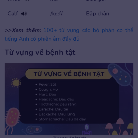
Calf
/kɑːf/
Bắp chân
🔊
>>Xem thêm:
100+ từ vựng các bộ phận cơ thể
tiếng Anh có phiên âm đầy đủ
Từ vựng về bệnh tật
Từ vựng về bệnh tật