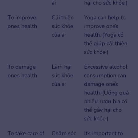
ai
hại cho sức khỏe.)
To improve
Cải thiện
Yoga can help to
one’s health
sức khỏe
improve one’s
của ai
health. (Yoga có
thể giúp cải thiện
sức khỏe.)
To damage
Làm hại
Excessive alcohol
one’s health
sức khỏe
consumption can
của ai
damage one’s
health. (Uống quá
nhiều rượu bia có
thể gây hại cho
sức khỏe.)
To take care of
Chăm sóc
It’s important to