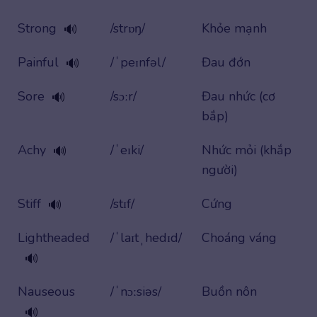
Strong
/strɒŋ/
Khỏe mạnh
🔊
Painful
/ˈpeɪnfəl/
Đau đớn
🔊
Sore
/sɔːr/
Đau nhức (cơ
🔊
bắp)
Achy
/ˈeɪki/
Nhức mỏi (khắp
🔊
người)
Stiff
/stɪf/
Cứng
🔊
Lightheaded
/ˈlaɪtˌhedɪd/
Choáng váng
🔊
Nauseous
/ˈnɔːsiəs/
Buồn nôn
🔊