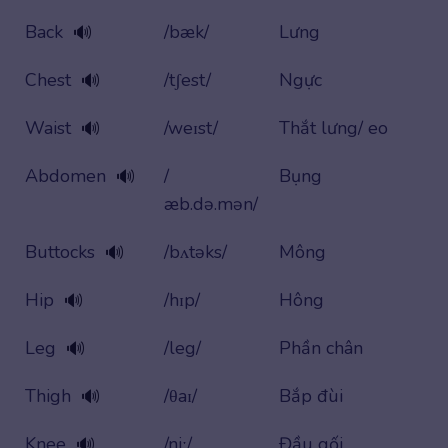
Back
/bæk/
Lưng
🔊
Chest
/tʃest/
Ngực
🔊
Waist
/weɪst/
Thắt lưng/ eo
🔊
Abdomen
/
Bụng
🔊
æb.də.mən/
Buttocks
/bʌtəks/
Mông
🔊
Hip
/hɪp/
Hông
🔊
Leg
/leg/
Phần chân
🔊
Thigh
/θaɪ/
Bắp đùi
🔊
Knee
/niː/
Đầu gối
🔊