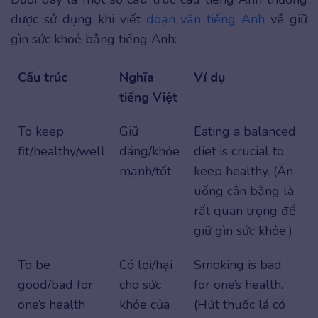
được sử dụng khi viết
đoạn văn tiếng Anh
về giữ
gìn sức khoẻ bằng tiếng Anh:
Cấu trúc
Nghĩa
Ví dụ
tiếng Việt
To keep
Giữ
Eating a balanced
fit/healthy/well
dáng/khỏe
diet is crucial to
mạnh/tốt
keep healthy. (Ăn
uống cân bằng là
rất quan trọng để
giữ gìn sức khỏe.)
To be
Có lợi/hại
Smoking is bad
good/bad for
cho sức
for one’s health.
one’s health
khỏe của
(Hút thuốc lá có