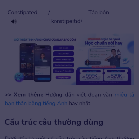
Constipated
/
Táo bón
ˈkɒnstɪpeɪtɪd/
🔊
>> Xem thêm:
Hướng dẫn viết đoạn văn
miêu tả
bạn thân bằng tiếng Anh
hay nhất
Cấu trúc câu thường dùng
Dưới đây là một số cấu trúc câu tiếng Anh thường