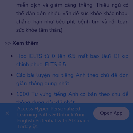
miễn dịch và giảm căng thẳng. Thiếu ngủ có
thể dẫn đến nhiều vấn đề sức khỏe khác nhau,
chẳng hạn như béo phì, bệnh tim và rối loạn
sức khỏe tâm thần.)
>>
Xem thêm
:
Học IELTS từ 0 lên 6.5 mất bao lâu? Bí kíp
chinh phục IELTS 6.5
Các bài luyện nói tiếng Anh theo chủ đề đơn
giản, thông dụng nhất
1000 Từ vựng tiếng Anh cơ bản theo chủ đề
thông dụng đầy đủ nhất
Access Hyper-Personalized 
Open App
Learning Paths & Unlock Your 
Những đoạn văn mẫu nói về sức
English Potential with AI Coach 
👉 Premium 1 năm chỉ 999K
Today 🚀
khỏe bằng tiếng Anh ngắn gọn