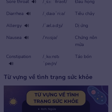
Sore throat
/ˌsɔː ˈθrəʊt/
Đau họng
🔊
Diarrhea
/ˌdaɪəˈriːə/
Tiêu chảy
🔊
Allergy
/ˈæl.ə.dʒi/
Dị ứng
🔊
Nausea
/’nɔ:sjə/
Chứng nôn
🔊
mửa
Constipation
/ˌkɑːnstɪ
Táo bón
ˈpeɪʃn/
🔊
Từ vựng về tình trạng sức khỏe