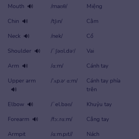
Mouth
/maʊθ/
Miệng
🔊
Chin
/tʃɪn/
Cằm
🔊
Neck
/nek/
Cổ
🔊
Shoulder
/ˈʃəʊl.dəʳ/
Vai
🔊
Arm
/ɑːm/
Cánh tay
🔊
Upper arm
/’ʌp.əʳ ɑːm/
Cánh tay phía
trên
🔊
Elbow
/ˈel.bəʊ/
Khuỷu tay
🔊
Forearm
/fɔː.rɑːm/
Cẳng tay
🔊
Armpit
/ɑːm.pɪt//
Nách