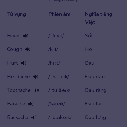
Từ vựng
Phiên âm
Nghĩa tiếng
Việt
Fever
/ˈfiːvɚ/
Sốt
🔊
Cough
/kɔf/
Ho
🔊
Hurt
/hɜːt/
Đau
🔊
Headache
/ˈhɛdeɪk/
Đau đầu
🔊
Toothache
/ˈtuːθ.eɪk/
Đau răng
🔊
Earache
/’iəreik/
Đau tai
🔊
Backache
/ˈbæk.eɪk/
Đau lưng
🔊