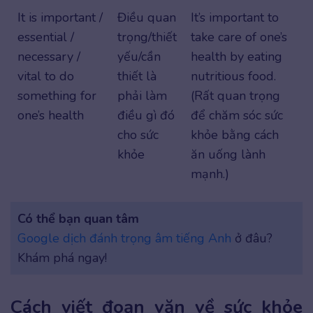
It is important /
Điều quan
It’s important to
essential /
trọng/thiết
take care of one’s
necessary /
yếu/cần
health by eating
vital to do
thiết là
nutritious food.
something for
phải làm
(Rất quan trọng
one’s health
điều gì đó
để chăm sóc sức
cho sức
khỏe bằng cách
khỏe
ăn uống lành
mạnh.)
Có thể bạn quan tâm
Google dịch đánh trọng âm tiếng Anh
ở đâu?
Khám phá ngay!
Cách viết đoạn văn về sức khỏe