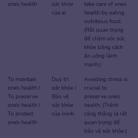
one’s health
sức khỏe
take care of one’s
của ai
health by eating
nutritious food.
(Rất quan trọng
để chăm sóc sức
khỏe bằng cách
ăn uống lành
mạnh.)
To maintain
Duy trì
Avoiding stress is
one’s health /
sức khỏe /
crucial to
To preserve
Bảo vệ
preserve one’s
one’s health /
sức khỏe
health. (Tránh
To protect
của mình
căng thẳng là rất
one’s health
quan trọng để
bảo vệ sức khỏe.)