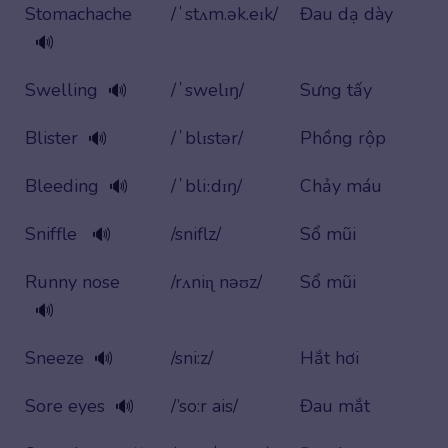
Stomachache
/ˈstʌm.ək.eɪk/
Đau dạ dày
🔊
Swelling
/ˈswelɪŋ/
Sưng tấy
🔊
Blister
/ˈblɪstər/
Phồng rộp
🔊
Bleeding
/ˈbliːdɪŋ/
Chảy máu
🔊
Sniffle
/sniflz/
Sổ mũi
🔊
Runny nose
/rʌniɳ nəʊz/
Sổ mũi
🔊
Sneeze
/sni:z/
Hắt hơi
🔊
Sore eyes
/’so:r ais/
Đau mắt
🔊