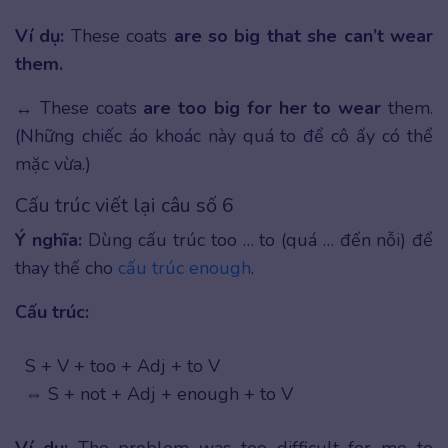
Ví dụ:
These coats
are so big that
she can’t wear
them.
↔ These coats
are too big for her to wear
them.
(Những chiếc áo khoác này quá to để cô ấy có thể
mặc vừa.)
Cấu trúc viết lại câu số 6
Ý nghĩa:
Dùng cấu trúc too … to (quá … đến nỗi) để
thay thế cho
cấu trúc enough
.
Cấu trúc:
S + V + too + Adj + to V
⇔ S + not + Adj + enough + to V
Ví dụ:
The problem was too difficult for me to