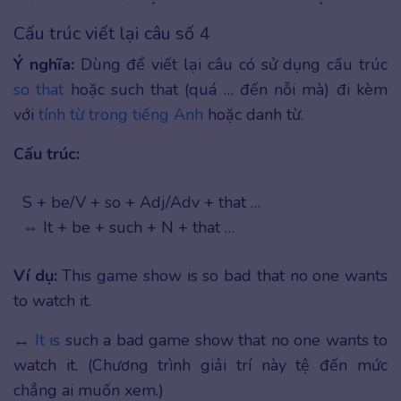
Cấu trúc viết lại câu số 4
Ý nghĩa:
Dùng để viết lại câu có sử dụng cấu trúc
so that
hoặc such that (quá … đến nỗi mà) đi kèm
với
tính từ trong tiếng Anh
hoặc danh từ.
Cấu trúc:
S + be/V + so + Adj/Adv + that …
⇔ It + be + such + N + that …
Ví dụ:
This game show is so bad that no one wants
to watch it.
↔
It is
such a bad game show that no one wants to
watch it. (Chương trình giải trí này tệ đến mức
chẳng ai muốn xem.)