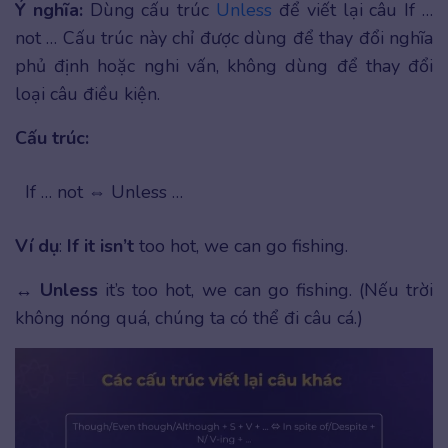
Ý nghĩa:
Dùng cấu trúc
Unless
để viết lại câu If …
not … Cấu trúc này chỉ được dùng để thay đổi nghĩa
phủ định hoặc nghi vấn, không dùng để thay đổi
loại câu điều kiện.
Cấu trúc:
If … not ⇔ Unless …
Ví dụ
:
If it isn’t
too hot, we can go fishing.
↔
Unless
it’s too hot, we can go fishing. (Nếu trời
không nóng quá, chúng ta có thể đi câu cá.)