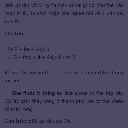
viết lại câu với ý nghĩa thấy ai, cái gì đó như thế nào
hoặc miêu tả cảm nhận của người nói về 1 vấn đề,
sự việc.
Cấu trúc:
To V + be + Adj/N
⇔ S + find + it + Adj/N + to V
Ví dụ:
To live
in the big city alone could
be tiring
for her.
↔
She finds it tiring
to live
alone in the big city.
(Cô ấy cảm thấy sống ở thành phố lớn có thể khiến
cô mệt mỏi.)
Cấu trúc viết lại câu số 16