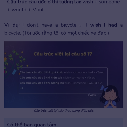
Cấu trúc câu ước ở thì tương lai:
wish + someone
+ would + V-inf
Ví dụ:
I don’t have a bicycle.↔
I wish I had
a
bicycle. (Tôi ước rằng tôi có một chiếc xe đạp.)
Cấu trúc viết lại câu theo dạng điều ước
Có thể bạn quan tâm