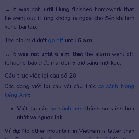
↔
It was not until Hung finished
homework
that
he went out. (Hùng không ra ngoài cho đến khi làm
xong bài tập.)
The alarm
didn’t
go
off
until 6 a.m
.
↔
It was not until 6 a.m
.
that
the alarm went off.
(Chuông báo thức mãi đến 6 giờ sáng mới kêu.)
Cấu trúc viết lại câu số 20
Các dạng viết lại câu với cấu trúc
so sánh trong
tiếng Anh
:
Viết lại câu
so sánh hơn
thành so sánh hơn
nhất và ngược lại:
Ví dụ:
No other mountain in Vietnam is taller than