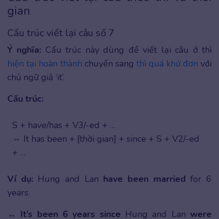
gian
Cấu trúc viết lại câu số 7
Ý nghĩa:
Cấu trúc này dùng để viết lại câu ở thì
hiện tại hoàn thành
chuyển sang
thì quá khứ đơn
với
chủ ngữ giả ‘it’.
Cấu trúc:
S + have/has + V3/-ed + …
⇔ It has been + [thời gian] + since + S + V2/-ed
+ …
Ví dụ:
Hung and Lan
have been married
for 6
years.
↔
It’s been 6 years since
Hung and Lan
were