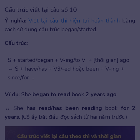
Cấu trúc viết lại câu số 10
Ý nghĩa:
Viết lại câu thì hiện tại hoàn thành
bằng
cách sử dụng cấu trúc began/started.
Cấu trúc:
S + started/began + V-ing/to V + [thời gian] ago
⇔ S + have/has + V3/-ed hoặc been + V-ing +
since/for …
Ví dụ:
She
began to read
book
2 years ago
.
↔ She
has read/has been reading
book
for 2
years
. (Cô ấy bắt đầu đọc sách từ hai năm trước.)