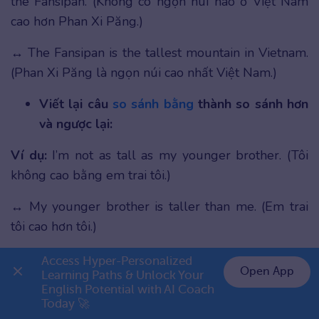
the Fansipan. (Không có ngọn núi nào ở Việt Nam
cao hơn Phan Xi Păng.)
↔ The Fansipan is the tallest mountain in Vietnam.
(Phan Xi Păng là ngọn núi cao nhất Việt Nam.)
Viết lại câu
so sánh bằng
thành so sánh hơn
và ngược lại:
Ví dụ:
I’m not as tall as my younger brother. (Tôi
không cao bằng em trai tôi.)
↔ My younger brother is taller than me. (Em trai
tôi cao hơn tôi.)
Cấu trúc viết lại câu số 21
Access Hyper-Personalized 
Open App
Learning Paths & Unlock Your 
Ý nghĩa:
Sử dụng để viết lại câu tiếng Anh có cấu
English Potential with AI Coach 
👉 Premium 1 năm chỉ 999K
trúc “
This is the first time
+ …” (lần đầu tiên làm việc
Today 🚀