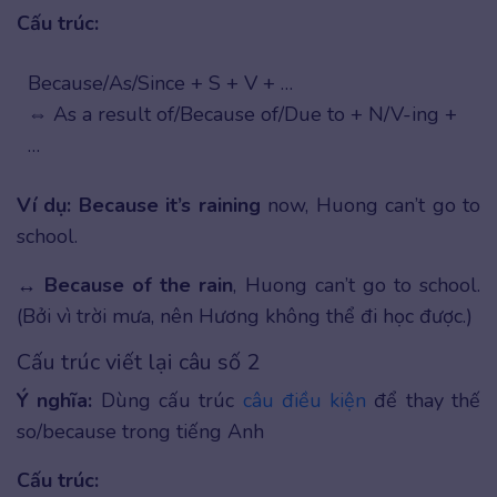
Cấu trúc:
Because/As/Since + S + V + …
⇔ As a result of/Because of/Due to + N/V-ing +
…
Ví dụ:
Because it’s raining
now, Huong can’t go to
school.
↔
Because of the rain
, Huong can’t go to school.
(Bởi vì trời mưa, nên Hương không thể đi học được.)
Cấu trúc viết lại câu số 2
Ý nghĩa:
Dùng cấu trúc
câu điều kiện
để thay thế
so/because trong tiếng Anh
Cấu trúc: