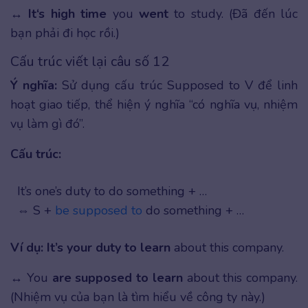
↔
It‘s high time
you
went
to study. (Đã đến lúc
bạn phải đi học rồi.)
Cấu trúc viết lại câu số 12
Ý nghĩa:
Sử dụng cấu trúc Supposed to V để linh
hoạt giao tiếp, thể hiện ý nghĩa “có nghĩa vụ, nhiệm
vụ làm gì đó”.
Cấu trúc:
It’s one’s duty to do something + …
⇔ S +
be supposed to
do something + …
Ví dụ:
It’s your duty to learn
about this company.
↔ You
are supposed to learn
about this company.
(Nhiệm vụ của bạn là tìm hiểu về công ty này.)