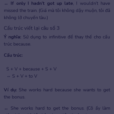
↔
If only I hadn’t got up late
, I wouldn’t have
missed the train. (Giá mà tôi không dậy muộn, tôi đã
không lỡ chuyến tàu.)
Cấu trúc viết lại câu số 3
Ý nghĩa:
Sử dụng to infinitive để thay thế cho cấu
trúc because.
Cấu trúc:
S + V + because + S + V
⇔ S + V + to V
Ví dụ:
She works hard because she wants to get
the bonus.
↔ She works hard to get the bonus. (Cô ấy làm