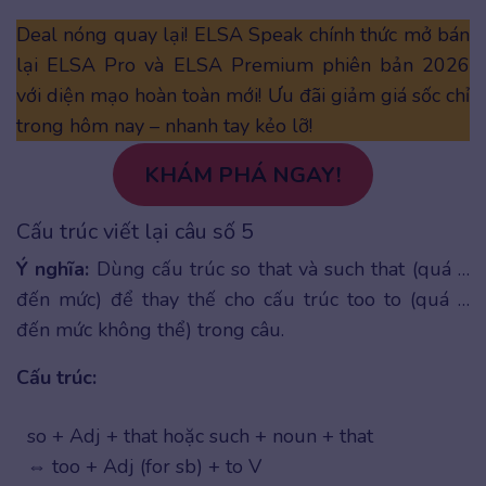
Deal nóng quay lại! ELSA Speak chính thức mở bán
lại ELSA Pro và ELSA Premium phiên bản 2026
với diện mạo hoàn toàn mới! Ưu đãi giảm giá sốc chỉ
trong hôm nay – nhanh tay kẻo lỡ!
KHÁM PHÁ NGAY!
Cấu trúc viết lại câu số 5
Ý nghĩa:
Dùng cấu trúc so that và such that (quá …
đến mức) để thay thế cho cấu trúc too to (quá …
đến mức không thể) trong câu.
Cấu trúc:
so + Adj + that hoặc such + noun + that
⇔ too + Adj (for sb) + to V