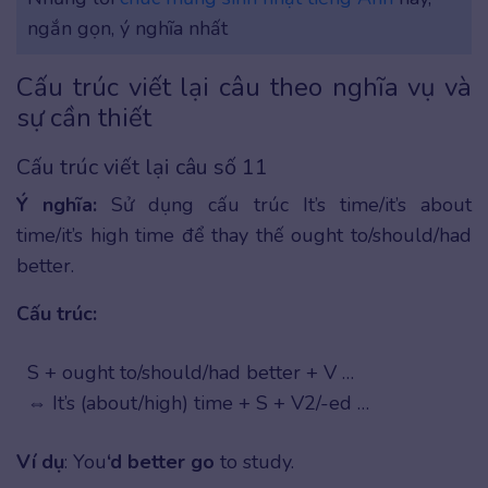
ngắn gọn, ý nghĩa nhất
Cấu trúc viết lại câu theo nghĩa vụ và
sự cần thiết
Cấu trúc viết lại câu số 11
Ý nghĩa:
Sử dụng cấu trúc It’s time/it’s about
time/it’s high time để thay thế ought to/should/had
better.
Cấu trúc:
S + ought to/should/had better + V …
⇔ It’s (about/high) time + S + V2/-ed …
Ví dụ
: You
‘d better go
to study.