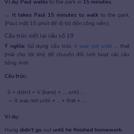
Ví dụ: Paul walks
to the park in
15 minutes.
↔
It takes Paul 15 minutes to walk
to the park.
(Paul mất 15 phút để đi bộ đến công viên.)
Cấu trúc viết lại câu số 19
Ý nghĩa:
Sử dụng cấu trúc
it was not until
… that
(mãi cho tới khi) để chuyển đổi linh hoạt các câu
tiếng Anh.
Cấu trúc:
S + didn’t + V (bare) + …. until …
⇔ It was not until + … + that + …
Ví dụ:
Hung
didn’t go
out
until he finished homework.