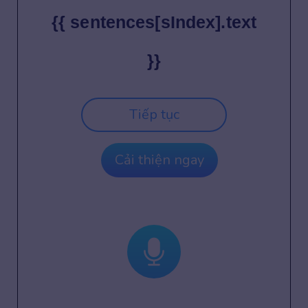
{{ sentences[sIndex].text
}}
Tiếp tục
Cải thiện ngay