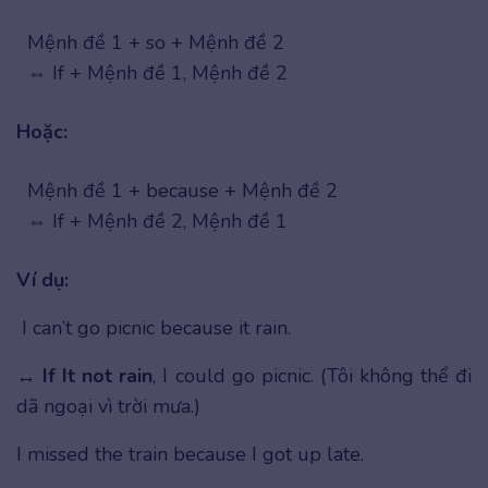
Mệnh đề 1 + so + Mệnh đề 2
⇔ If + Mệnh đề 1, Mệnh đề 2
Hoặc:
Mệnh đề 1 + because + Mệnh đề 2
⇔ If + Mệnh đề 2, Mệnh đề 1
Ví dụ:
I can’t go picnic because it rain.
↔
If It not rain
, I could go picnic. (Tôi không thể đi
dã ngoại vì trời mưa.)
I missed the train because I got up late.