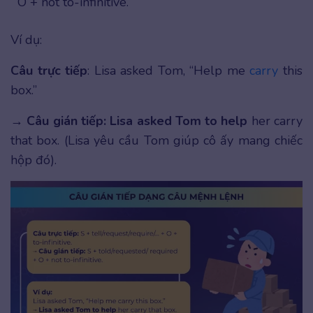
O + not to-infinitive.
Ví dụ:
Câu trực tiếp
: Lisa asked Tom, “Help me
carry
this
box.”
→
Câu gián tiếp: Lisa asked Tom
to help
her carry
that box.
(Lisa yêu cầu Tom giúp cô ấy mang chiếc
hộp đó).