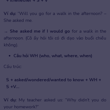
+ if/whether + S + V
Ví dụ:
“Will you go for a walk in the afternoon? –
She asked me.
→
She asked me if I would go
for a walk in the
afternoon. (Cô ấy hỏi tôi có đi dạo vào buổi chiều
không).
Câu hỏi WH (who, what, where, when)
Cấu trúc:
S + asked/wondered/wanted to know + WH +
S +V…
Ví dụ:
My teacher asked us: “Why didn’t you do
your homework?”