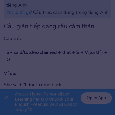
tiếng Anh
Yet là thì gì
? Cấu trúc, cách dùng trong tiếng Anh
Câu gián tiếp dạng câu cảm thán
Cấu trúc:
S+ said/told/exclaimed + that + S + V(lùi thì) +
O
Ví dụ:
She said: “I don’t come back.”
Access Hyper-Personalized 
→
She said (that) she didn’t
come back. (Cô ấy nói
Open App
Learning Paths & Unlock Your 
(rằng) cô ấy đã không quay lại).
English Potential with AI Coach 
👉 Premium 1 năm chỉ 799K
Today 🚀