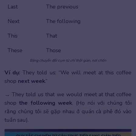
Last
The previous
Next
The following
This
That
These
Those
Bảng chuyển đổi cụm từ chỉ thời gian, nơi chốn
Ví dụ:
They told us: “We will meet at this coffee
shop
next week
.”
→ They told us that we would meet at that coffee
shop
the following week
. (Họ nói với chúng tôi
rằng chúng tôi sẽ gặp nhau ở quán cà phê đó vào
tuần sau).