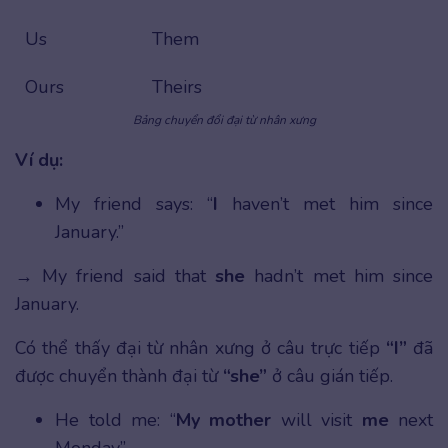
Us
Them
Ours
Theirs
Bảng chuyển đổi đại từ nhân xưng
Ví dụ:
My friend says: “
I
haven’t met him since
January.”
→ My friend said that
she
hadn’t met him since
January.
Có thể thấy đại từ nhân xưng ở câu trực tiếp
“I”
đã
được chuyển thành đại từ
“she”
ở câu gián tiếp.
He told me: “
My mother
will visit
me
next
Monday”.