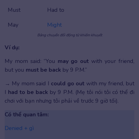
Must
Had to
May
Might
Bảng chuyển đổi động từ khiếm khuyết
Ví dụ:
My mom said: “You
may go out
with your friend,
but you
must be back
by 9 P.M.”
→ My mom said I
could go out
with my friend, but
I
had to be back
by 9 P.M. (Mẹ tôi nói tôi có thể đi
chơi với bạn nhưng tôi phải về trước 9 giờ tối).
Có thể quan tâm:
Denied + gì