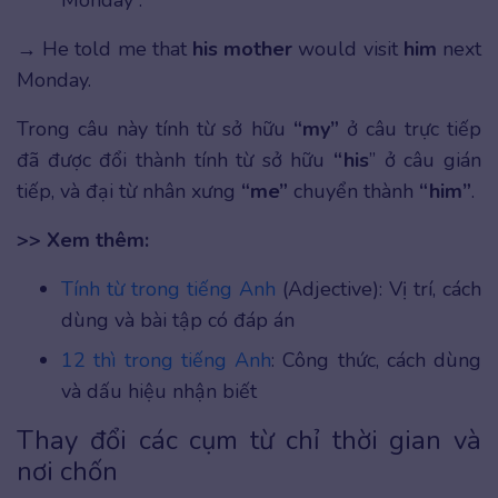
→ He told me that
his mother
would visit
him
next
Monday.
Trong câu này tính từ sở hữu
“my”
ở câu trực tiếp
đã được đổi thành tính từ sở hữu
“his
” ở câu gián
tiếp, và đại từ nhân xưng
“me”
chuyển thành
“him”
.
>> Xem thêm:
Tính từ trong tiếng Anh
(Adjective): Vị trí, cách
dùng và bài tập có đáp án
12 thì trong tiếng Anh
: Công thức, cách dùng
và dấu hiệu nhận biết
Thay đổi các cụm từ chỉ thời gian và
nơi chốn