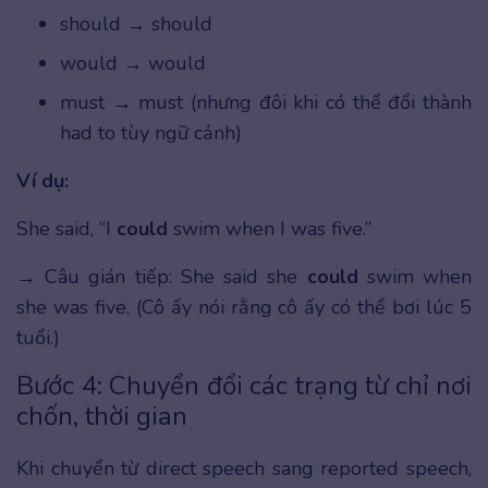
should → should
would → would
must → must (nhưng đôi khi có thể đổi thành
had to tùy ngữ cảnh)
Ví dụ:
She said, “I
could
swim when I was five.”
→ Câu gián tiếp: She said she
could
swim when
she was five. (Cô ấy nói rằng cô ấy có thể bơi lúc 5
tuổi.)
Bước 4: Chuyển đổi các trạng từ chỉ nơi
chốn, thời gian
Khi chuyển từ direct speech sang reported speech,