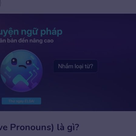

ve Pronouns) là gì?