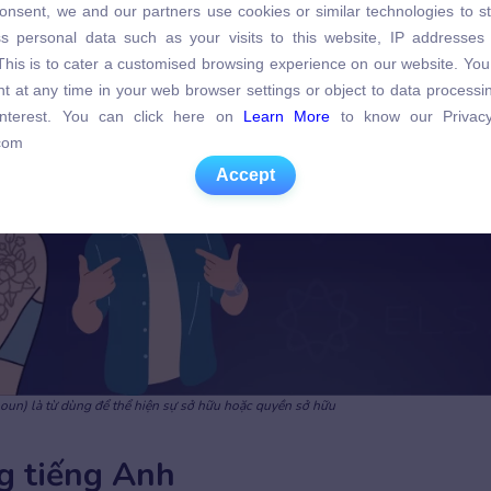
onsent, we and our partners use cookies or similar technologies to s
s personal data such as your visits to this website, IP addresses
s personal data such as your visits to this website, IP addresses
. This is to cater a customised browsing experience on our website. Yo
. This is to cater a customised browsing experience on our website. Yo
t at any time in your web browser settings or object to data process
t at any time in your web browser settings or object to data process
 interest. You can click here on
Learn More
to know our Privacy
 interest. You can click here on
Learn More
to know our Privacy
com
com
Accept
Accept
noun) là từ dùng để thể hiện sự sở hữu hoặc quyền sở hữu
ng tiếng Anh