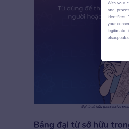
With your c
and proces
and proces
identifiers
identifiers
your consen
your consen
legitimate
legitimate
elsaspeak.
elsaspeak.
Đại từ sở hữu (possessive pro
Bảng đại từ sở hữu tro