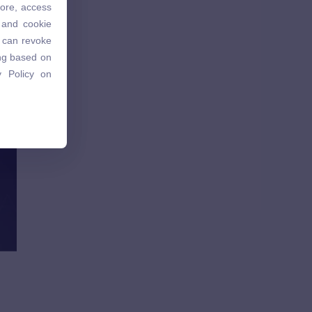
tore, access
 and cookie
 and cookie
u can revoke
u can revoke
ing based on
ing based on
 Policy on
 Policy on