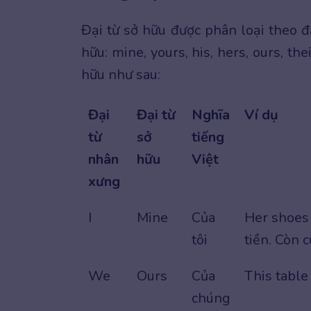
Đại từ sở hữu được phân loại theo đ
hữu: mine, yours, his, hers, ours, the
hữu như sau:
Đại
Đại từ
Nghĩa
Ví dụ
từ
sở
tiếng
nhân
hữu
Việt
xưng
I
Mine
Của
Her shoes 
tôi
tiền. Còn củ
We
Ours
Của
This table 
chúng