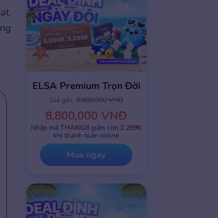
ạt.
ụng
ELSA Premium Trọn Đời
Giá gốc:
8,800,000 VNĐ
8,800,000 VNĐ
Nhập mã
THANG8
giảm còn
3.299K
khi thanh toán online
Mua ngay