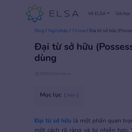
Về ELSA
Gói học
Blog
/
Ngữ pháp
/
Từ loại
/
Đại từ sở hữu (Posse
Đại từ sở hữu (Posses
dùng
28/02/2026 | kien.le
Mục lục
hiện
Đại từ sở hữu
là một phần quan trọ
một cách rõ ràng và tự nhiên hơn.