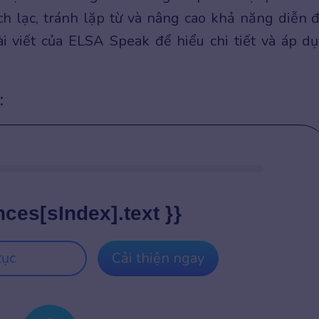
h lạc, tránh lặp từ và nâng cao khả năng diễn đ
i viết của ELSA Speak để hiểu chi tiết và áp d
:
nces[sIndex].text }}
tục
Cải thiện ngay