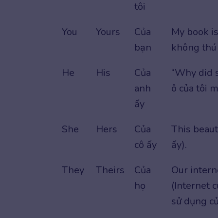
tôi
You
Yours
Của
My book is
bạn
không thú 
He
His
Của
“Why did s
anh
ô của tôi 
ấy
She
Hers
Của
This beaut
cô ấy
ấy).
They
Theirs
Của
Our interne
họ
(Internet 
sử dụng củ