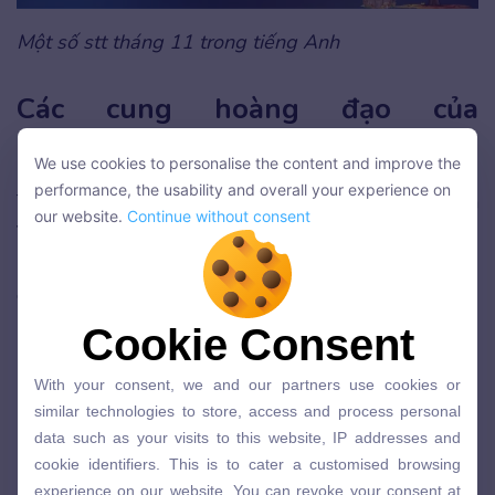
Một số stt tháng 11 trong tiếng Anh
Các cung hoàng đạo của
November
We use cookies to personalise the content and improve the
We use cookies to personalise the content and improve the
performance, the usability and overall your experience on
Trong tháng 11, có
hai cung hoàng đạo
chính là
performance, the usability and overall your experience on
our website.
Continue without consent
our website.
Continue without consent
Thiên Yết (Bọ cạp – Scorpio)
và
Nhân Mã
(Sagittarius)
. Dưới đây là thông tin chi tiết về từng
cung:
Cookie Consent
Cookie Consent
Cung Thiên Yết (Scorpio)
With your consent, we and our partners use cookies or
With your consent, we and our partners use cookies or
Thời gian:
23/10 – 21/11
similar technologies to store, access and process personal
similar technologies to store, access and process personal
data such as your visits to this website, IP addresses and
Biểu tượng:
Bọ cạp (Scorpion)
data such as your visits to this website, IP addresses and
cookie identifiers. This is to cater a customised browsing
cookie identifiers. This is to cater a customised browsing
Nguyên tố:
Nước (Water)
experience on our website. You can revoke your consent at
experience on our website. You can revoke your consent at