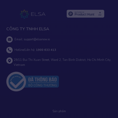
CÔNG TY TNHH ELSA
Email:
support@elsanow.io
Hotline/Liên hệ:
1900 633 413
29/11 Bui Thi Xuan Street, Ward 2, Tan Binh District, Ho Chi Minh City,
Vietnam
Sản phẩm