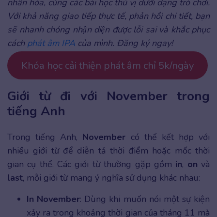
nhân hóa, cùng các bài học thú vị dưới dạng trò chơi.
Với khả năng giao tiếp thực tế, phản hồi chi tiết, bạn
sẽ nhanh chóng nhận diện được lỗi sai và khắc phục
cách
phát âm IPA
của mình. Đăng ký ngay!
Khóa học cải thiện phát âm chỉ 5k/ngày
Giới từ đi với November trong
tiếng Anh
Trong tiếng Anh,
November
có thể kết hợp với
nhiều giới từ để diễn tả thời điểm hoặc mốc thời
gian cụ thể. Các giới từ thường gặp gồm
in
,
on
và
last
, mỗi giới từ mang ý nghĩa sử dụng khác nhau:
In November
: Dùng khi muốn nói một sự kiện
xảy ra trong khoảng thời gian của tháng 11 mà