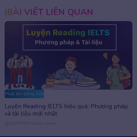
BÀI VIẾT LIÊN QUAN
Phát âm tiếng Anh
Cách đọc tỉ số trong tiếng Anh các môn thể
thao chuẩn người bản xứ
16/07/2026 | nghan