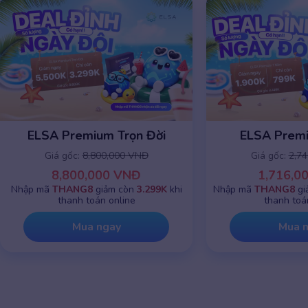
ELSA Premium 1 năm
ELSA Premiu
Giá gốc:
2,745,000 VNĐ
Giá gốc:
8,8
1,716,000 VNĐ
8,800,0
Nhập mã
THANG8
giảm chỉ còn
799K
khi
Nhập mã
THANG8
g
thanh toán online
thanh toá
Mua ngay
Mua 