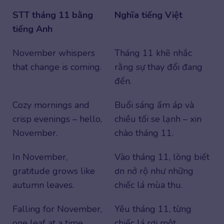
STT tháng 11 bằng
Nghĩa tiếng Việt
tiếng Anh
November whispers
Tháng 11 khẽ nhắc
that change is coming.
rằng sự thay đổi đang
đến.
Cozy mornings and
Buổi sáng ấm áp và
crisp evenings – hello,
chiều tối se lạnh – xin
November.
chào tháng 11.
In November,
Vào tháng 11, lòng biết
gratitude grows like
ơn nở rộ như những
autumn leaves.
chiếc lá mùa thu.
Falling for November,
Yêu tháng 11, từng
one leaf at a time.
chiếc lá rơi một.