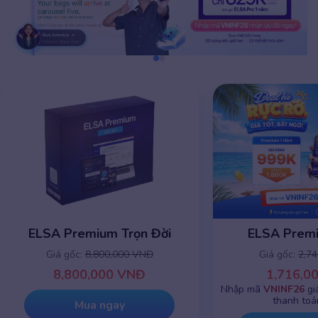
ELSA Premium 1 năm
ELSA Premiu
Giá gốc:
2,745,000 VNĐ
Giá gốc:
8,8
1,716,000 VNĐ
8,800,0
Nhập mã
VNINF26
giảm chỉ còn
999K
khi
thanh toán online
Mua 