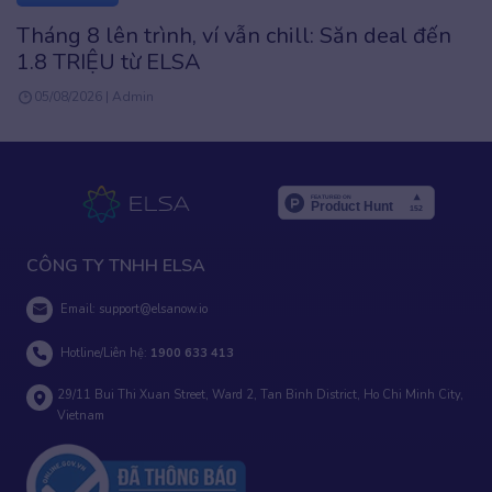
Đặc quyền UPGRADE: Premium trọn đời chỉ
2.999K
31/07/2026 | Phuong Anh Vu
CÔNG TY TNHH ELSA
Email:
support@elsanow.io
Hotline/Liên hệ:
1900 633 413
29/11 Bui Thi Xuan Street, Ward 2, Tan Binh District, Ho Chi Minh City,
Vietnam