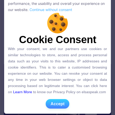
We use cookies to personalise the content and improve the
Học nói tiếng Anh chuẩn theo quốc tế
performance, the usability and overall your experience on
performance, the usability and overall your experience on
thông qua phần mềm ELSA
our website.
Continue without consent
our website.
Continue without consent
Mục tiêu lớn nhất của
phần mềm ELSA
Speak chính là
bạn có thể sử dụng tiếng Anh thành thạo như tiếng mẹ
đẻ. Xóa bỏ mọi rào cản ngôn ngữ giữa các quốc gia với
Cookie Consent
Cookie Consent
nhau. Do đó, ELSA Speak lựa chọn giọng khu vực
With your consent, we and our partners use cookies or
Trung Tây (Mỹ) là giọng dễ nghe nhất làm thước đo
With your consent, we and our partners use cookies or
similar technologies to store, access and process personal
similar technologies to store, access and process personal
phát triển.
data such as your visits to this website, IP addresses and
data such as your visits to this website, IP addresses and
cookie identifiers. This is to cater a customised browsing
cookie identifiers. This is to cater a customised browsing
experience on our website. You can revoke your consent at
experience on our website. You can revoke your consent at
any time in your web browser settings or object to data
any time in your web browser settings or object to data
processing based on legitimate interest. You can click here
processing based on legitimate interest. You can click here
on
Learn More
to know our Privacy Policy on elsaspeak.com
on
Learn More
to know our Privacy Policy on elsaspeak.com
Accept
Accept