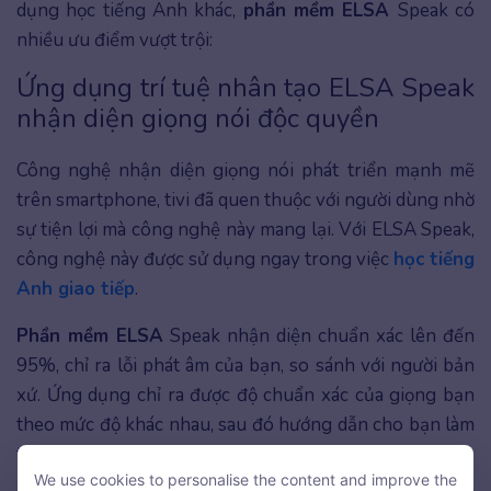
dụng học tiếng Anh khác,
phần mềm ELSA
Speak có
nhiều ưu điểm vượt trội:
Ứng dụng trí tuệ nhân tạo ELSA Speak
nhận diện giọng nói độc quyền
Công nghệ nhận diện giọng nói phát triển mạnh mẽ
trên smartphone, tivi đã quen thuộc với người dùng nhờ
sự tiện lợi mà công nghệ này mang lại. Với ELSA Speak,
công nghệ này được sử dụng ngay trong việc
học tiếng
Anh giao tiếp
.
Phần mềm ELSA
Speak nhận diện chuẩn xác lên đến
95%, chỉ ra lỗi phát âm của bạn, so sánh với người bản
xứ. Ứng dụng chỉ ra được độ chuẩn xác của giọng bạn
theo mức độ khác nhau, sau đó hướng dẫn cho bạn làm
thế nào để cải thiện được.
We use cookies to personalise the content and improve the