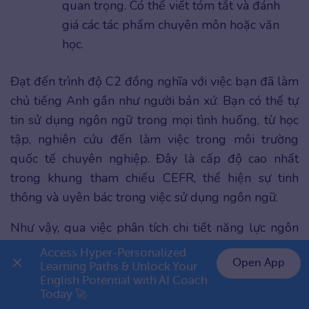
quan trọng. Có thể viết tóm tắt và đánh
giá các tác phẩm chuyên môn hoặc văn
học.
Đạt đến trình độ C2 đồng nghĩa với việc bạn đã làm
chủ tiếng Anh gần như người bản xứ. Bạn có thể tự
tin sử dụng ngôn ngữ trong mọi tình huống, từ học
tập, nghiên cứu đến làm việc trong môi trường
quốc tế chuyên nghiệp. Đây là cấp độ cao nhất
trong khung tham chiếu CEFR, thể hiện sự tinh
thông và uyên bác trong việc sử dụng ngôn ngữ.
Như vậy, qua việc phân tích chi tiết năng lực ngôn
ngữ ở từng cấp độ, hy vọng bạn đã có cái nhìn rõ
Access Hyper-Personalized 
Open App
nét hơn về các trình độ tiếng Anh theo chuẩn CEFR.
Learning Paths & Unlock Your 
English Potential with AI Coach 
👉 Premium 1 năm chỉ 799K
Tiếp theo, hãy cùng tìm hiểu cách quy đổi các cấp
Today 🚀
độ này sang những chứng chỉ tiếng Anh thông dụng