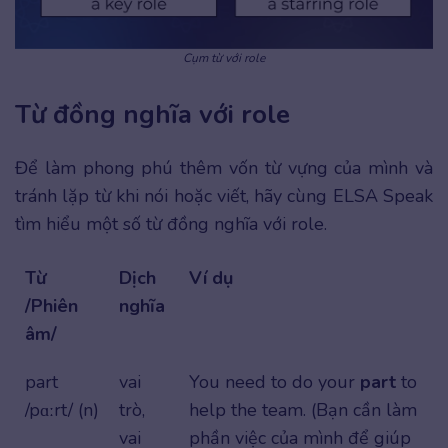
Cụm từ với role
Từ đồng nghĩa với role
Để làm phong phú thêm vốn từ vựng của mình và
tránh lặp từ khi nói hoặc viết, hãy cùng ELSA Speak
tìm hiểu một số từ đồng nghĩa với role.
Từ
Dịch
Ví dụ
/Phiên
nghĩa
âm/
part
vai
You need to do your
part
to
/pɑːrt/ (n)
trò,
help the team. (Bạn cần làm
vai
phần việc của mình để giúp