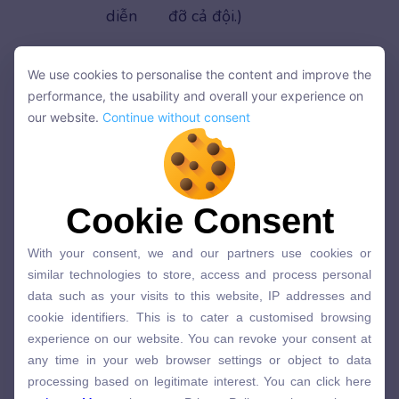
diễn
đỡ cả đội.)
function
chức
The main
function
of the
We use cookies to personalise the content and improve the
/
năng
heart is to pump blood.
We use cookies to personalise the content and improve the
performance, the usability and overall your experience on
ˈfʌŋkʃən/
(Chức năng chính của tim là
performance, the usability and overall your experience on
our website.
Continue without consent
our website.
Continue without consent
(n)
bơm máu.)
capacity
cương
He was acting in his official
/kə
vị, vai
capacity
as a representative.
Cookie Consent
Cookie Consent
ˈpæsəti/
trò
(Anh ấy đang hành động
With your consent, we and our partners use cookies or
(n)
trên cương vị chính thức là
With your consent, we and our partners use cookies or
similar technologies to store, access and process personal
một đại diện.)
similar technologies to store, access and process personal
data such as your visits to this website, IP addresses and
data such as your visits to this website, IP addresses and
cookie identifiers. This is to cater a customised browsing
duty /
nhiệm
It is a police officer’s
duty
to
cookie identifiers. This is to cater a customised browsing
experience on our website. You can revoke your consent at
experience on our website. You can revoke your consent at
ˈduːti/
vụ,
maintain public order. (Đó là
any time in your web browser settings or object to data
any time in your web browser settings or object to data
(n)
bổn
nhiệm vụ của một sĩ quan
processing based on legitimate interest. You can click here
processing based on legitimate interest. You can click here
phận
cảnh sát là duy trì trật tự
on
Learn More
to know our Privacy Policy on elsaspeak.com