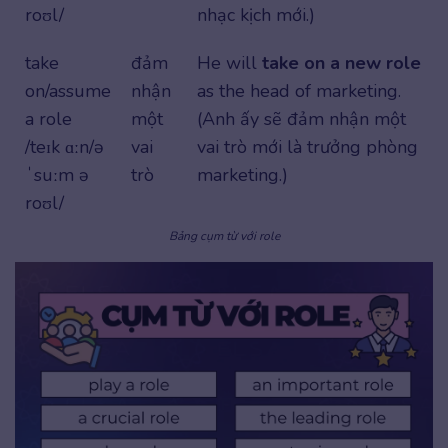
roʊl/
nhạc kịch mới.)
take
đảm
He will
take on a new role
on/assume
nhận
as the head of marketing.
a role
một
(Anh ấy sẽ đảm nhận một
/teɪk ɑːn/ə
vai
vai trò mới là trưởng phòng
ˈsuːm ə
trò
marketing.)
roʊl/
Bảng cụm từ với role