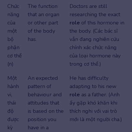
Chức
The function
Doctors are still
năng
that an organ
researching the exact
của
or other part
role
of this hormone in
một
of the body
the body. (Các bác sĩ
bộ
has.
vẫn đang nghiên cứu
phận
chính xác chức năng
cơ thể
của loại hormone này
(n)
trong cơ thể.)
Một
An expected
He has difficulty
hành
pattern of
adapting to his new
vi,
behaviour and
role
as a father. (Anh
thái
attitudes that
ấy gặp khó khăn khi
độ
is based on the
thích nghi với vai trò
được
position you
mới là một người cha.)
kỳ
have in a