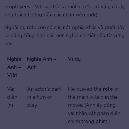
employees. (Với vai trò là một người cố vấn, cô ấy
phụ trách hướng dẫn các nhân viên mới.)
Ngoài ra, role còn có các nét nghĩa khác và dưới đây
là bảng tổng hợp các nét nghĩa chi tiết của từ vựng
này:
Nghĩa
Nghĩa Anh –
Ví dụ
Anh –
Anh
Việt
Vai
An actor’s part
He played the
role
of
diễn
in a film or
the main villain in the
(n)
play.
movie. (Anh ấy đóng
vai nhân vật phản diện
chính trong phim.)