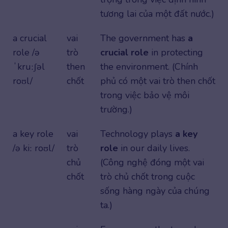
tương lai của một đất nước.)
a crucial
vai
The government has
a
role /ə
trò
crucial
role
in protecting
ˈkruːʃəl
then
the environment. (Chính
roʊl/
chốt
phủ có một vai trò then chốt
trong việc bảo vệ môi
trường.)
a key role
vai
Technology plays
a key
/ə kiː roʊl/
trò
role
in our daily lives.
chủ
(Công nghệ đóng một vai
chốt
trò chủ chốt trong cuộc
sống hàng ngày của chúng
ta.)