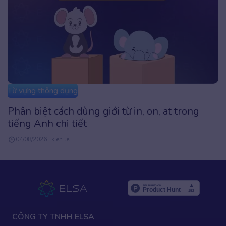
Từ vựng thông dụng
Remain là gì? Cách dùng cấu trúc Retain dễ
hiểu, kèm ví dụ
26/07/2026 | Admin
CÔNG TY TNHH ELSA