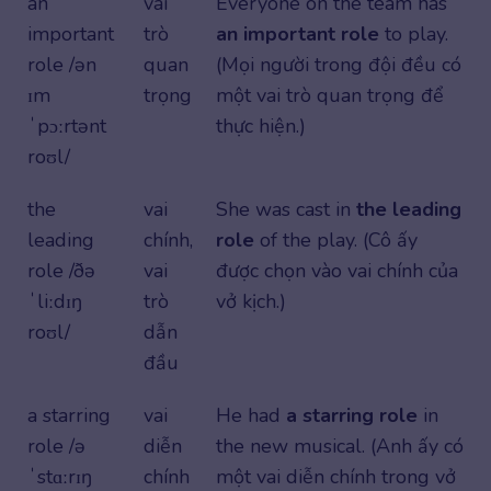
an
vai
Everyone on the team has
important
trò
an important role
to play.
role /ən
quan
(Mọi người trong đội đều có
ɪm
trọng
một vai trò quan trọng để
ˈpɔːrtənt
thực hiện.)
roʊl/
the
vai
She was cast in
the leading
leading
chính,
role
of the play. (Cô ấy
role /ðə
vai
được chọn vào vai chính của
ˈliːdɪŋ
trò
vở kịch.)
roʊl/
dẫn
đầu
a starring
vai
He had
a starring role
in
role /ə
diễn
the new musical. (Anh ấy có
ˈstɑːrɪŋ
chính
một vai diễn chính trong vở