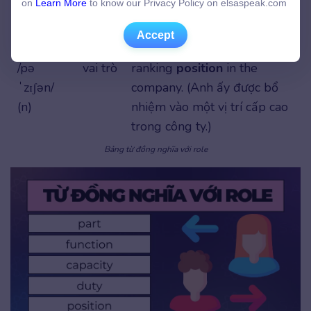
on
Learn More
to know our Privacy Policy on elsaspeak.com
công cộng.)
Accept
Accept
position
vị trí,
He was appointed to a high-
/pə
vai trò
ranking
position
in the
ˈzɪʃən/
company. (Anh ấy được bổ
(n)
nhiệm vào một vị trí cấp cao
trong công ty.)
Bảng từ đồng nghĩa với role