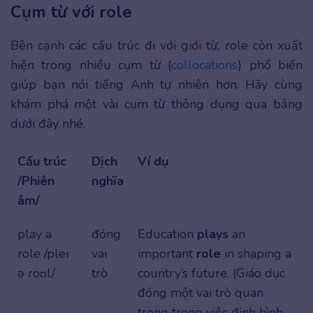
Cụm từ với role
Bên cạnh các cấu trúc đi với giới từ, role còn xuất
hiện trong nhiều cụm từ (
collocations
) phổ biến
giúp bạn nói tiếng Anh tự nhiên hơn. Hãy cùng
khám phá một vài cụm từ thông dụng qua bảng
dưới đây nhé.
Cấu trúc
Dịch
Ví dụ
/Phiên
nghĩa
âm/
play a
đóng
Education
plays
an
role /pleɪ
vai
important
role
in shaping a
ə roʊl/
trò
country’s future. (Giáo dục
đóng một vai trò quan
trọng trong việc định hình