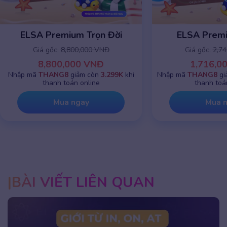
ELSA Premium 1 năm
ELSA Premiu
Giá gốc:
2,745,000 VNĐ
Giá gốc:
8,8
1,716,000 VNĐ
8,800,0
Nhập mã
THANG8
giảm chỉ còn
799K
khi
Nhập mã
THANG8
g
thanh toán online
thanh toá
Mua ngay
Mua 
BÀI VIẾT LIÊN QUAN