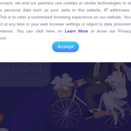
onsent, we and our partners use cookies or similar technologies to s
s personal data such as your visits to this website, IP addresses
s personal data such as your visits to this website, IP addresses
. This is to cater a customised browsing experience on our website. Yo
. This is to cater a customised browsing experience on our website. Yo
t at any time in your web browser settings or object to data process
t at any time in your web browser settings or object to data process
 interest. You can click here on
Learn More
to know our Privacy
 interest. You can click here on
Learn More
to know our Privacy
com
com
Accept
Accept