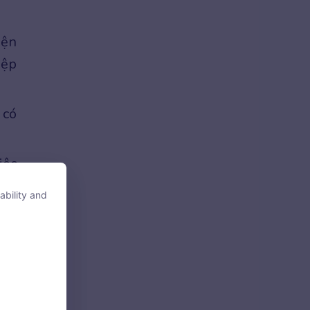
iện
iệp
 có
iệc
của
ability and
ability and
 và
 sẽ
tore, access