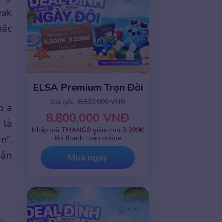
eak
hắc
ELSA Premium Trọn Đời
Giá gốc:
8,800,000 VNĐ
p a
8,800,000 VNĐ
 là
Nhập mã
THANG8
giảm còn
3.299K
n”.
khi thanh toán online
hận
Mua ngay