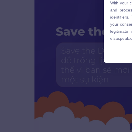
With your c
and proces
and proces
identifiers
identifiers
your consen
your consen
legitimate
legitimate
elsaspeak.
elsaspeak.