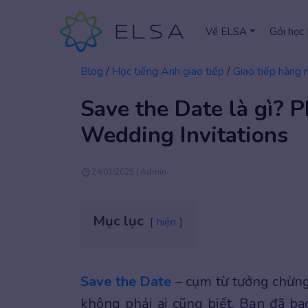
Về ELSA
Gói học
Blog
/
Học tiếng Anh giao tiếp
/
Giao tiếp hàng 
Save the Date là gì? P
Wedding Invitations
24/01/2025 | Admin
Mục lục
hiện
Save the Date
– cụm từ tưởng chừng
không phải ai cũng biết. Bạn đã bao