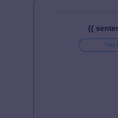
{{ sente
Tiếp 