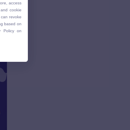
tore, access
 and cookie
 and cookie
u can revoke
u can revoke
ing based on
ing based on
 Policy on
 Policy on