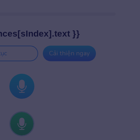
nces[sIndex].text }}
tục
Cải thiện ngay