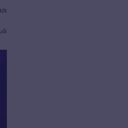
tốt
uổi