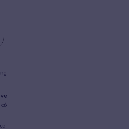
ong
ave
 có
coi