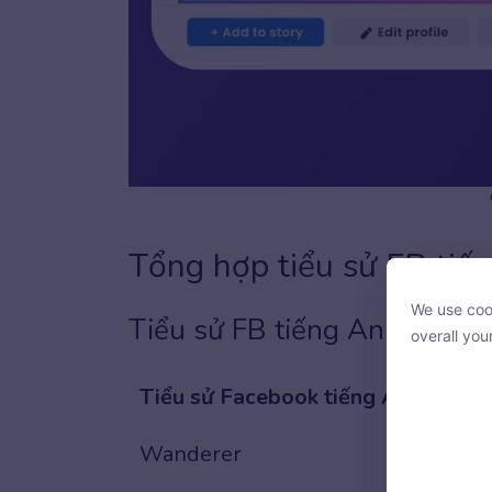
Tổng hợp tiểu sử FB tiế
We use cook
Tiểu sử FB tiếng Anh hay 1
We use cook
overall you
overall you
Tiểu sử Facebook tiếng Anh hay
Wanderer
With your c