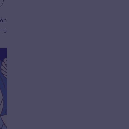
gôn
ang