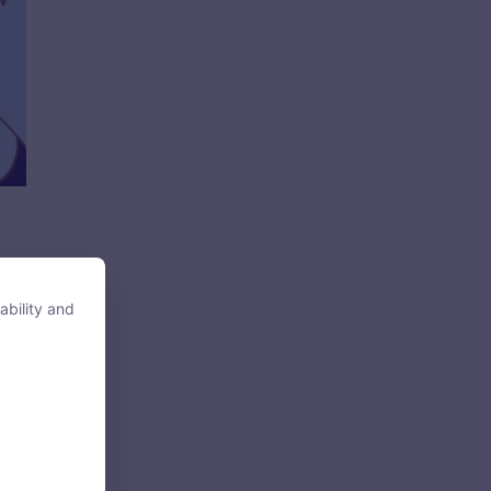
ability and
ability and
tore, access