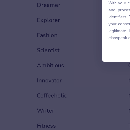
With your c
Dreamer
and proces
and proces
identifiers
identifiers
Explorer
your consen
your consen
legitimate
legitimate
Fashion
elsaspeak.
elsaspeak.
Scientist
Ambitious
Innovator
Coffeeholic
Writer
Fitness