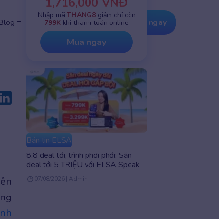
1,716,000 VNĐ
Nhập mã
THANG8
giảm chỉ còn
Tải ứng dụng
Nâng cấp ngay
Blog
799K
khi thanh toán online
Mua ngay
Bản tin ELSA
8.8 deal tới, trình phơi phới: Săn
deal tới 5 TRIỆU với ELSA Speak
rên
07/08/2026 | Admin
ang
Anh