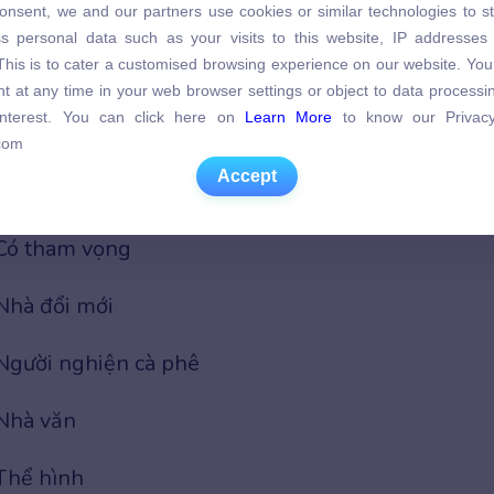
onsent, we and our partners use cookies or similar technologies to s
Người mơ mộng
s personal data such as your visits to this website, IP addresses
s personal data such as your visits to this website, IP addresses
. This is to cater a customised browsing experience on our website. Yo
. This is to cater a customised browsing experience on our website. Yo
Nhà thám hiểm
t at any time in your web browser settings or object to data process
t at any time in your web browser settings or object to data process
 interest. You can click here on
Learn More
to know our Privacy
 interest. You can click here on
Learn More
to know our Privacy
Thời trang
com
com
Accept
Accept
Nhà khoa học
Có tham vọng
Nhà đổi mới
Người nghiện cà phê
Nhà văn
Thể hình