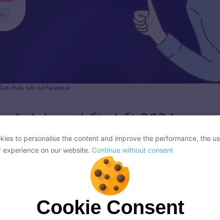
Giới thiệu tiểu sử Facebook
ng Anh hay, chất nhất 2024
ies to personalise the content and improve the performance, the us
 chữ
ies to personalise the content and improve the performance, the us
r experience on our website.
Continue without consent
r experience on our website.
Continue without consent
Dịch nghĩa
Cookie Consent
Người lang thang
Cookie Consent
onsent, we and our partners use cookies or similar technologies to s