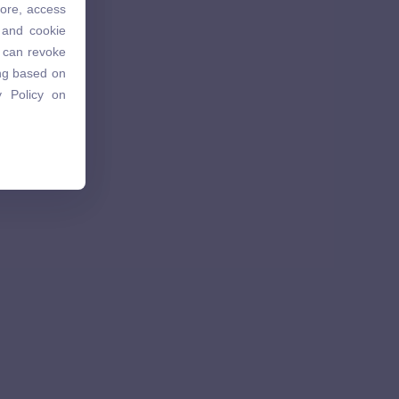
tore, access
 and cookie
 and cookie
u can revoke
u can revoke
ing based on
ing based on
 Policy on
 Policy on