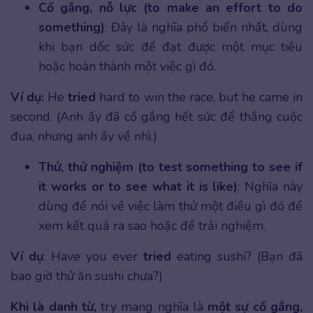
Cố gắng, nỗ lực (to make an effort to do
something)
: Đây là nghĩa phổ biến nhất, dùng
khi bạn dốc sức để đạt được một mục tiêu
hoặc hoàn thành một việc gì đó.
Ví dụ:
He
tried
hard to win the race, but he came in
second. (Anh ấy đã cố gắng hết sức để thắng cuộc
đua, nhưng anh ấy về nhì.)
Thử, thử nghiệm (to test something to see if
it works or to see what it is like)
: Nghĩa này
dùng để nói về việc làm thử một điều gì đó để
xem kết quả ra sao hoặc để trải nghiệm.
Ví dụ
: Have you ever
tried
eating sushi? (Bạn đã
bao giờ thử ăn sushi chưa?)
Khi là danh từ,
try mang nghĩa là
một sự cố gắng,