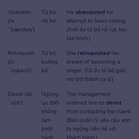
Abandon
Từ bỏ,
He
abandoned
his
(/ə
rời bỏ
attempt to learn coding.
ˈbændən/)
(Anh ấy từ bỏ nỗ lực học
lập trình.)
Relinquish
Từ bỏ,
She
relinquished
her
(/rɪ
buông
dream of becoming a
ˈlɪŋkwɪʃ/)
bỏ
singer. (Cô ấy từ bỏ giấc
mơ trở thành ca sĩ.)
Desist (/dɪ
Ngừng
The management
ˈsɪst/)
lại, thôi
ordered him to
desist
không
from contacting the client.
làm
(Ban quản lý yêu cầu anh
(một
ta ngừng liên hệ với
hành
khách hàng.)