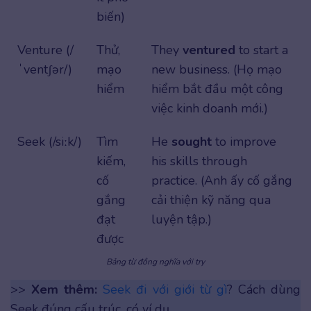
biến)
Venture (/
Thử,
They
ventured
to start a
ˈventʃər/)
mạo
new business. (Họ mạo
hiểm
hiểm bắt đầu một công
việc kinh doanh mới.)
Seek (/siːk/)
Tìm
He
sought
to improve
kiếm,
his skills through
cố
practice. (Anh ấy cố gắng
gắng
cải thiện kỹ năng qua
đạt
luyện tập.)
được
Bảng từ đồng nghĩa với try
>>
Xem thêm:
Seek đi với giới từ gì
? Cách dùng
Seek đúng cấu trúc, có ví dụ