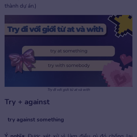
thành dự án.)
Try đi với giới từ at và with
Try + against
try against something
Ý nghĩa
: Được xét xử vì làm điều gì đó chống lại