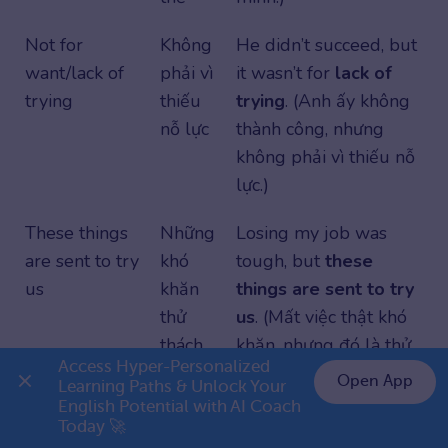
Not for
Không
He didn’t succeed, but
want/lack of
phải vì
it wasn’t for
lack of
trying
thiếu
trying
. (Anh ấy không
nỗ lực
thành công, nhưng
không phải vì thiếu nỗ
lực.)
These things
Những
Losing my job was
are sent to try
khó
tough, but
these
us
khăn
things are sent to try
thử
us
. (Mất việc thật khó
thách
khăn, nhưng đó là thử
Access Hyper-Personalized 
chúng
thách.)
Open App
Learning Paths & Unlock Your 
ta
English Potential with AI Coach 
👉 Premium 1 năm chỉ 799K
Today 🚀