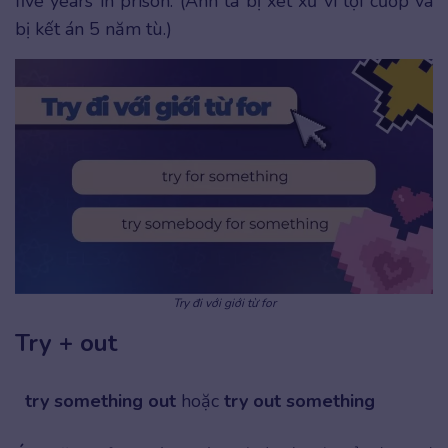
five years in prison. (Anh ta bị xét xử vì tội cướp và
bị kết án 5 năm tù.)
Try đi với giới từ for
Try + out
try something out
hoặc
try out something