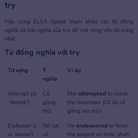
try
Hãy cùng ELSA Speak tham khảo các từ đồng
nghĩa và trái nghĩa của try để mở rộng vốn từ vựng
nhé!
Từ đồng nghĩa với try
Từ vựng
Ý
Ví dụ
nghĩa
Attempt (/ə
Cố
She
attempted
to climb
ˈtempt/)
gắng,
the mountain. (Cô ấy cố
thử
gắng leo núi.)
Endeavor (/
Nỗ lực,
He
endeavored
to finish
ɪnˈdevər/)
cố
the project on time. (Anh