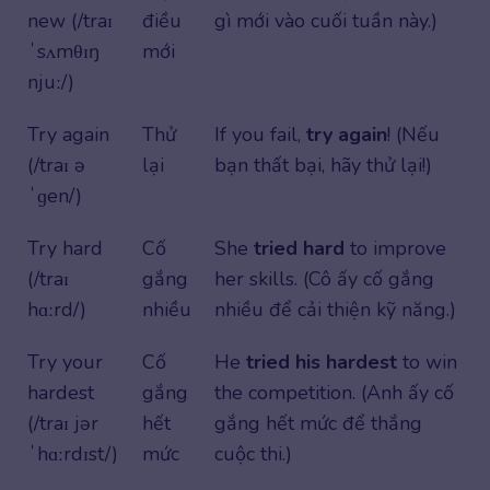
new (/traɪ
điều
gì mới vào cuối tuần này.)
ˈsʌmθɪŋ
mới
njuː/)
Try again
Thử
If you fail,
try again
! (Nếu
(/traɪ ə
lại
bạn thất bại, hãy thử lại!)
ˈɡen/)
Try hard
Cố
She
tried hard
to improve
(/traɪ
gắng
her skills. (Cô ấy cố gắng
hɑːrd/)
nhiều
nhiều để cải thiện kỹ năng.)
Try your
Cố
He
tried his hardest
to win
hardest
gắng
the competition. (Anh ấy cố
(/traɪ jər
hết
gắng hết mức để thắng
ˈhɑːrdɪst/)
mức
cuộc thi.)