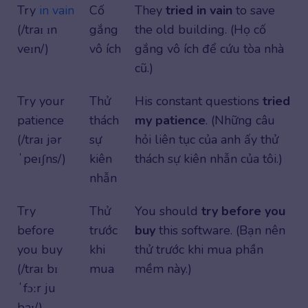
Try
in vain
Cố
They
tried in vain
to save
(/traɪ ɪn
gắng
the old building. (Họ cố
veɪn/)
vô ích
gắng vô ích để cứu tòa nhà
cũ.)
Try your
Thử
His constant questions
tried
patience
thách
my patience
. (Những câu
(/traɪ jər
sự
hỏi liên tục của anh ấy thử
ˈpeɪʃns/)
kiên
thách sự kiên nhẫn của tôi.)
nhẫn
Try
Thử
You should
try before you
before
trước
buy
this software. (Bạn nên
you buy
khi
thử trước khi mua phần
(/traɪ bɪ
mua
mềm này.)
ˈfɔːr ju
baɪ/)