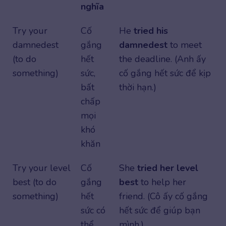
nghĩa
Try your
Cố
He
tried his
damnedest
gắng
damnedest
to meet
(to do
hết
the deadline. (Anh ấy
something)
sức,
cố gắng hết sức để kịp
bất
thời hạn.)
chấp
mọi
khó
khăn
Try your level
Cố
She
tried her level
best (to do
gắng
best
to help her
something)
hết
friend. (Cô ấy cố gắng
sức có
hết sức để giúp bạn
thể
mình.)