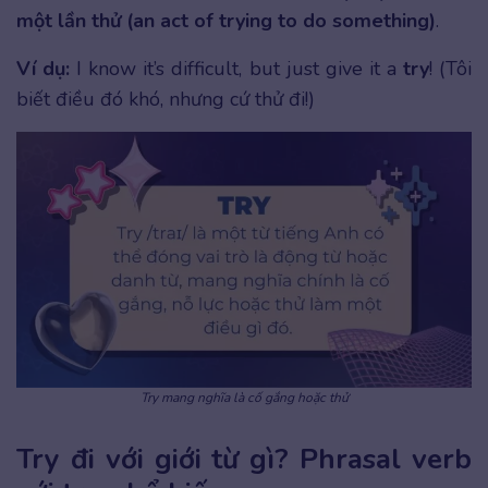
một lần thử (an act of trying to do something)
.
Ví dụ:
I know it’s difficult, but just give it a
try
! (Tôi
biết điều đó khó, nhưng cứ thử đi!)
Try mang nghĩa là cố gắng hoặc thử
Try đi với giới từ gì? Phrasal verb