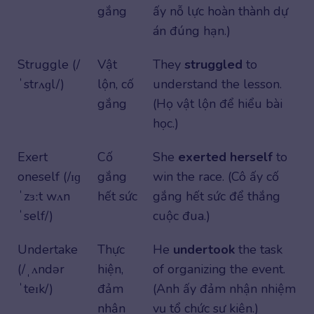
gắng
ấy nỗ lực hoàn thành dự
án đúng hạn.)
Struggle (/
Vật
They
struggled
to
ˈstrʌɡl/)
lộn, cố
understand the lesson.
gắng
(Họ vật lộn để hiểu bài
học.)
Exert
Cố
She
exerted herself
to
oneself (/ɪɡ
gắng
win the race. (Cô ấy cố
ˈzɜːt wʌn
hết sức
gắng hết sức để thắng
ˈself/)
cuộc đua.)
Undertake
Thực
He
undertook
the task
(/ˌʌndər
hiện,
of organizing the event.
ˈteɪk/)
đảm
(Anh ấy đảm nhận nhiệm
nhận
vụ tổ chức sự kiện.)