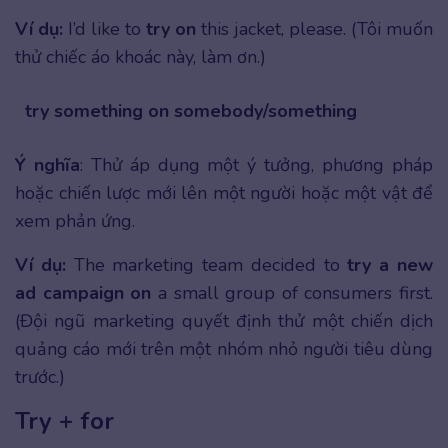
Ví dụ:
I’d like to
try on
this jacket, please. (Tôi muốn
thử chiếc áo khoác này, làm ơn.)
try something on somebody/something
Ý nghĩa
: Thử áp dụng một ý tưởng, phương pháp
hoặc chiến lược mới lên một người hoặc một vật để
xem phản ứng.
Ví dụ:
The marketing team decided to
try a new
ad campaign on
a small group of consumers first.
(Đội ngũ marketing quyết định thử một chiến dịch
quảng cáo mới trên một nhóm nhỏ người tiêu dùng
trước.)
Try + for