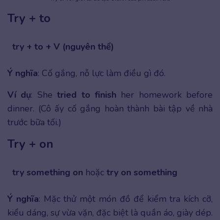
Try + to
try + to + V (nguyên thể)
Ý nghĩa
: Cố gắng, nỗ lực làm điều gì đó.
Ví dụ
: She
tried to finish
her homework before
dinner. (Cô ấy cố gắng hoàn thành bài tập về nhà
trước bữa tối.)
Try + on
try something on
hoặc
try on something
Ý nghĩa
: Mặc thử một món đồ để kiểm tra kích cỡ,
kiểu dáng, sự vừa vặn, đặc biệt là quần áo, giày dép.