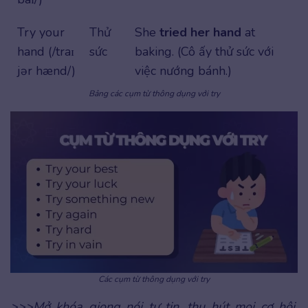
Try your
Thử
She
tried her hand
at
hand (/traɪ
sức
baking. (Cô ấy thử sức với
jər hænd/)
việc nướng bánh.)
Bảng các cụm từ thông dụng với try
Các cụm từ thông dụng với try
>>>Mở khóa giọng nói tự tin, thu hút mọi cơ hội.