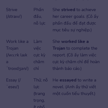
Strive
Phấn
She
strived
to achieve
(/straɪv/)
đấu,
her career goals. (Cô ấy
nỗ lực
phấn đấu để đạt được
mục tiêu sự nghiệp.)
Work like a
Làm
She
worked like a
Trojan
việc
Trojan
to complete the
(/wɜːrk laɪk
cực kỳ
report. (Cô ấy làm việc
ə
chăm
cực kỳ chăm chỉ để hoàn
ˈtroʊdʒən/)
chỉ
thành báo cáo.)
Essay (/
Thử, nỗ
He
essayed
to write a
ˈeseɪ/)
lực
novel. (Anh ấy thử viết
(trang
một cuốn tiểu thuyết.)
trọng,
ít phổ