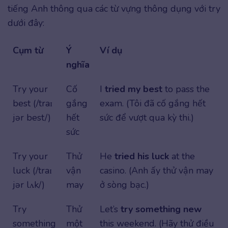
tiếng Anh thông qua các từ vựng thông dụng với try
dưới đây:
Cụm từ
Ý
Ví dụ
nghĩa
Try your
Cố
I
tried my best
to pass the
best (/traɪ
gắng
exam. (Tôi đã cố gắng hết
jər best/)
hết
sức để vượt qua kỳ thi.)
sức
Try your
Thử
He
tried his luck
at the
luck (/traɪ
vận
casino. (Anh ấy thử vận may
jər lʌk/)
may
ở sòng bạc.)
Try
Thử
Let’s
try something new
something
một
this weekend. (Hãy thử điều