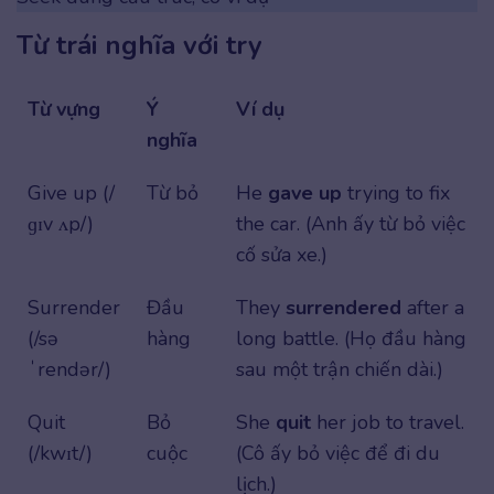
Từ trái nghĩa với try
Từ vựng
Ý
Ví dụ
nghĩa
Give up (/
Từ bỏ
He
gave up
trying to fix
ɡɪv ʌp/)
the car. (Anh ấy từ bỏ việc
cố sửa xe.)
Surrender
Đầu
They
surrendered
after a
(/sə
hàng
long battle. (Họ đầu hàng
ˈrendər/)
sau một trận chiến dài.)
Quit
Bỏ
She
quit
her job to travel.
(/kwɪt/)
cuộc
(Cô ấy bỏ việc để đi du
lịch.)