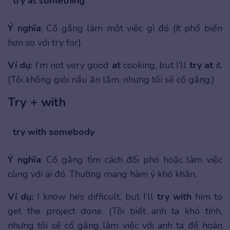
try at something
Ý nghĩa
: Cố gắng làm một việc gì đó (ít phổ biến
hơn so với try for).
Ví dụ:
I’m not very good
at
cooking, but I’ll
try at
it.
(Tôi không giỏi nấu ăn lắm, nhưng tôi sẽ cố gắng.)
Try + with
try with somebody
Ý nghĩa
: Cố gắng tìm cách đối phó hoặc làm việc
cùng với ai đó. Thường mang hàm ý khó khăn.
Ví dụ:
I know he’s difficult, but I’ll
try with
him to
get the project done. (Tôi biết anh ta khó tính,
nhưng tôi sẽ cố gắng làm việc với anh ta để hoàn