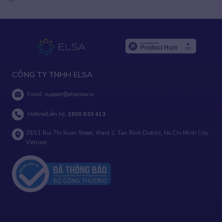
CÔNG TY TNHH ELSA
Email:
support@elsanow.io
Hotline/Liên hệ:
1900 633 413
29/11 Bui Thi Xuan Street, Ward 2, Tan Binh District, Ho Chi Minh City,
Vietnam