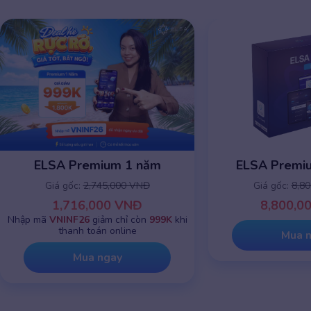
ELSA Premium 1 năm
ELSA Premiu
Giá gốc:
2,745,000 VNĐ
Giá gốc:
8,8
1,716,000 VNĐ
8,800,0
Nhập mã
VNINF26
giảm chỉ còn
999K
khi
thanh toán online
Mua 
Mua ngay