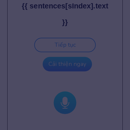
{{ sentences[sIndex].text
}}
Tiếp tục
Cải thiện ngay