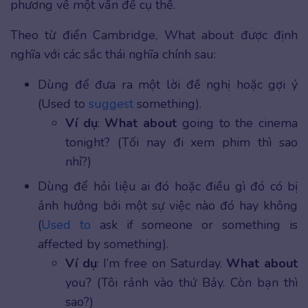
phương về một vấn đề cụ thể.
Theo từ điển Cambridge, What about được định
nghĩa với các sắc thái nghĩa chính sau:
Dùng để đưa ra một lời đề nghị hoặc gợi ý
(Used to
suggest
something).
Ví dụ
:
What about
going to the cinema
tonight? (Tối nay đi xem phim thì sao
nhỉ?)
Dùng để hỏi liệu ai đó hoặc điều gì đó có bị
ảnh hưởng bởi một sự việc nào đó hay không
(
Used to
ask if someone or something is
affected by something).
Ví dụ
: I’m free on Saturday.
What about
you? (Tôi rảnh vào thứ Bảy. Còn bạn thì
sao?)