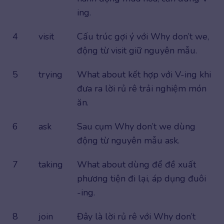
ing.
4
visit
Cấu trúc gợi ý với Why don’t we,
động từ visit giữ nguyên mẫu.
5
trying
What about kết hợp với V-ing khi
đưa ra lời rủ rê trải nghiệm món
ăn.
6
ask
Sau cụm Why don’t we dùng
động từ nguyên mẫu ask.
7
taking
What about dùng để đề xuất
phương tiện đi lại, áp dụng đuôi
-ing.
8
join
Đây là lời rủ rê với Why don’t