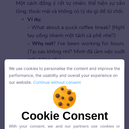
Một cách đồng ý rất tự nhiên, thể hiện sự sẵn
lòng, thoải mái và không có lý do gì để từ chối.
Ví dụ:
– What about a quick coffee break? (Nghỉ
tay uống nhanh một tách cà phê nhé?)
–
Why not
? I’ve been working for hours.
(Tại sao không nhỉ? Mình đã làm việc suốt
mấy tiếng rồi.)
We use cookies to personalise the content and improve the
We use cookies to personalise the content and improve the
performance, the usability and overall your experience on
performance, the usability and overall your experience on
our website.
Continue without consent
our website.
Continue without consent
Cookie Consent
Cookie Consent
With your consent, we and our partners use cookies or
With your consent, we and our partners use cookies or