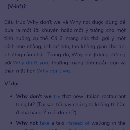
(V-inf)?
Cấu trúc Why don’t we và Why not được dùng để
đưa ra một lời khuyên hoặc một ý tưởng cho một
tình huống cụ thể. Cả 2 mang sắc thái gợi ý một
cách nhẹ nhàng, lịch sự hơn, tạo không gian cho đối
phương cân nhắc. Trong đó, Why not (tương đương
với
Why don’t you
) thường mang tính ngắn gọn và
thân mật hơn
Why don’t we
.
Ví dụ:
Why don’t we
try
that new Italian restaurant
tonight? (Tại sao tối nay chúng ta không thử ăn
ở nhà hàng Ý mới đó nhỉ?)
Why not
take
a taxi
instead of
walking in the