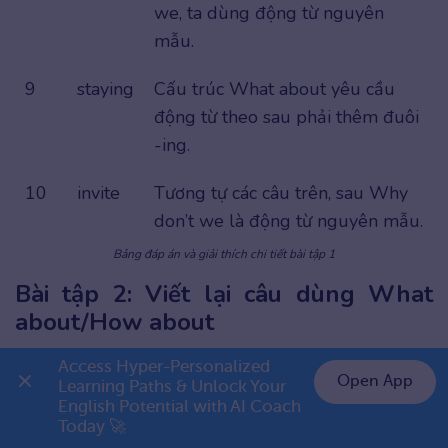
we, ta dùng động từ nguyên
mẫu.
9
staying
Cấu trúc What about yêu cầu
động từ theo sau phải thêm đuôi
-ing.
10
invite
Tương tự các câu trên, sau Why
don’t we là động từ nguyên mẫu.
Bảng đáp án và giải thích chi tiết bài tập 1
Bài tập 2: Viết lại câu dùng What
about/How about
Access Hyper-Personalized 
Đề bài: Hãy chuyển các câu từ cấu trúc Let’s hoặc
Open App
Learning Paths & Unlock Your 
Shall we sang cấu trúc What about hoặc How
English Potential with AI Coach 
👉 Premium 1 năm chỉ 999K
about.
Today 🚀