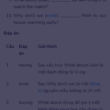
watch the match?
Why don’t we (
invite
) _________ Minh to our
house-warming party?
Đáp án:
Câu
Đáp
Giải thích
án
1
having
Sau cấu trúc What about luôn là
một danh động từ V-ing.
2
book
Sau Why don’t we là một
động
từ
nguyên mẫu không to (V-inf).
3
buying
What about dùng để gợi ý một
hành động mua hoa, cần dùng V-