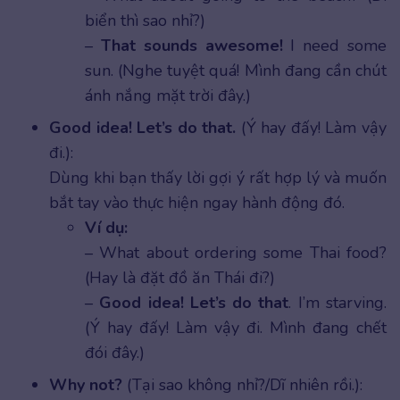
biển thì sao nhỉ?)
–
That sounds awesome!
I need some
sun. (Nghe tuyệt quá! Mình đang cần chút
ánh nắng mặt trời đây.)
Good idea! Let’s do that.
(Ý hay đấy! Làm vậy
đi.):
Dùng khi bạn thấy lời gợi ý rất hợp lý và muốn
bắt tay vào thực hiện ngay hành động đó.
Ví dụ:
– What about ordering some Thai food?
(Hay là đặt đồ ăn Thái đi?)
–
Good idea! Let’s do that
. I’m starving.
(Ý hay đấy! Làm vậy đi. Mình đang chết
đói đây.)
Why not?
(Tại sao không nhỉ?/Dĩ nhiên rồi.):