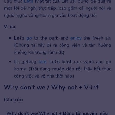
Cấu trúc
Let’s
(viết tắt của Let us) dùng để đưa ra
một lời đề nghị trực tiếp, bao gồm cả người nói và
người nghe cùng tham gia vào hoạt động đó.
Ví dụ
:
Let’s
go
to the park and
enjoy
the fresh air.
(Chúng ta hãy đi ra công viên và tận hưởng
không khí trong lành đi.)
It’s getting
late
.
Let’s
finish our work and go
home. (Trời đang muộn dần rồi. Hãy kết thúc
công việc và về nhà thôi nào.)
Why don’t we / Why not + V-inf
Cấu trúc:
Why don’t we/Why not + Động từ nguyên mẫu