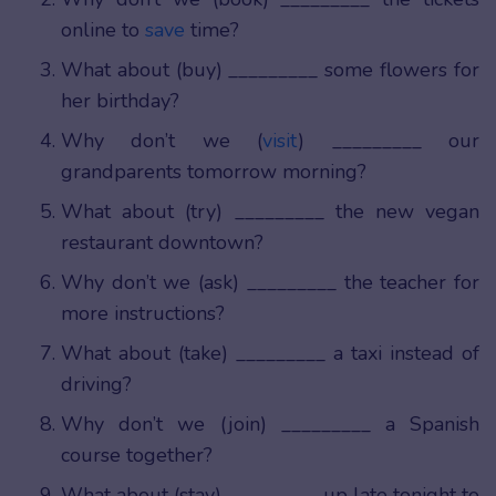
online to
save
time?
What about (buy) _________ some flowers for
her birthday?
Why don’t we (
visit
) _________ our
grandparents tomorrow morning?
What about (try) _________ the new vegan
restaurant downtown?
Why don’t we (ask) _________ the teacher for
more instructions?
What about (take) _________ a taxi instead of
driving?
Why don’t we (join) _________ a Spanish
course together?
What about (stay) _________ up late tonight to