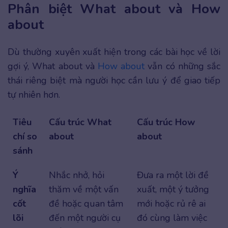
Phân biệt What about và How
about
Dù thường xuyên xuất hiện trong các bài học về lời
gợi ý, What about và
How about
vẫn có những sắc
thái riêng biệt mà người học cần lưu ý để giao tiếp
tự nhiên hơn.
Tiêu
Cấu trúc What
Cấu trúc How
chí so
about
about
sánh
Ý
Nhắc nhở, hỏi
Đưa ra một lời đề
nghĩa
thăm về một vấn
xuất, một ý tưởng
cốt
đề hoặc quan tâm
mới hoặc rủ rê ai
lõi
đến một người cụ
đó cùng làm việc