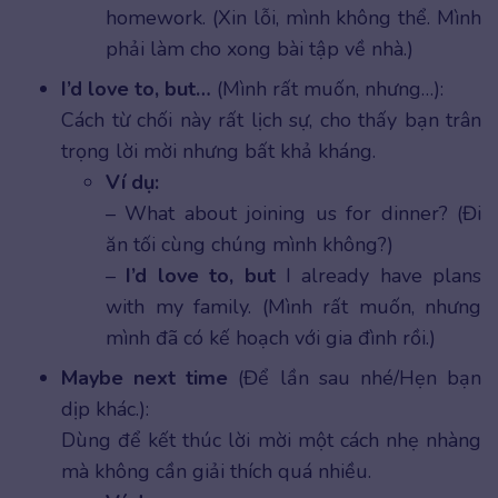
homework. (Xin lỗi, mình không thể. Mình
phải làm cho xong bài tập về nhà.)
I’d love to, but…
(Mình rất muốn, nhưng…):
Cách từ chối này rất lịch sự, cho thấy bạn trân
trọng lời mời nhưng bất khả kháng.
Ví dụ:
– What about joining us for dinner? (Đi
ăn tối cùng chúng mình không?)
–
I’d love to, but
I already have plans
with my family. (Mình rất muốn, nhưng
mình đã có kế hoạch với gia đình rồi.)
Maybe next time
(Để lần sau nhé/Hẹn bạn
dịp khác.):
Dùng để kết thúc lời mời một cách nhẹ nhàng
mà không cần giải thích quá nhiều.