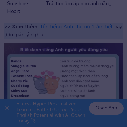
Sunshine
Trái tim ấm áp như ánh nắng
Heart
>>
Xem thêm
:
Tên tiếng Anh cho nữ 1 âm tiết
hay,
đơn giản, ý nghĩa
Access Hyper-Personalized 
Open App
Learning Paths & Unlock Your 
Biệt danh tiếng Anh người yêu đáng yêu
English Potential with AI Coach 
👉 Premium 1 năm chỉ 799K
Today 🚀
Biệt danh tiếng Anh siêu hay cho