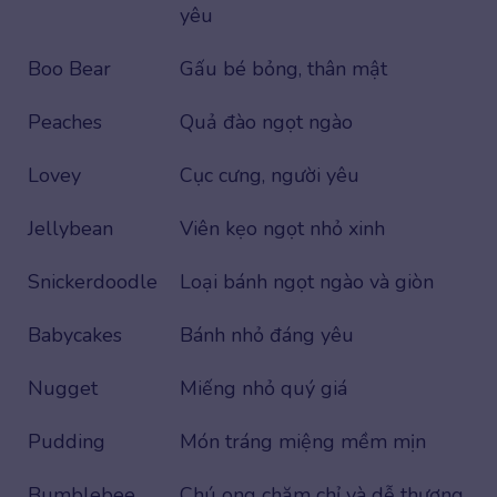
yêu
Boo Bear
Gấu bé bỏng, thân mật
Peaches
Quả đào ngọt ngào
Lovey
Cục cưng, người yêu
Jellybean
Viên kẹo ngọt nhỏ xinh
Snickerdoodle
Loại bánh ngọt ngào và giòn
Babycakes
Bánh nhỏ đáng yêu
Nugget
Miếng nhỏ quý giá
Pudding
Món tráng miệng mềm mịn
Bumblebee
Chú ong chăm chỉ và dễ thương