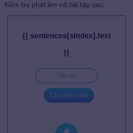
Kiểm tra phát âm với bài tập sau:
{{ sentences[sIndex].text
}}
Tiếp tục
Cải thiện ngay