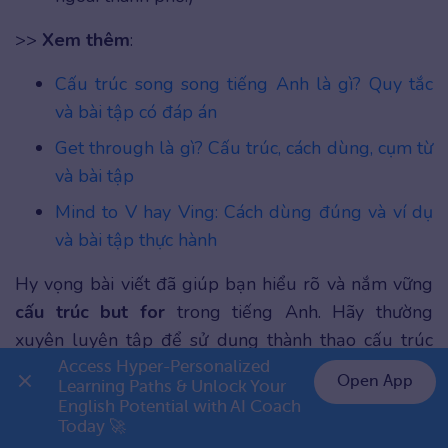
>>
Xem thêm
:
Cấu trúc song song tiếng Anh là gì? Quy tắc
và bài tập có đáp án
Get through là gì? Cấu trúc, cách dùng, cụm từ
và bài tập
Mind to V hay Ving: Cách dùng đúng và ví dụ
và bài tập thực hành
Hy vọng bài viết đã giúp bạn hiểu rõ và nắm vững
cấu trúc but for
trong tiếng Anh. Hãy thường
xuyên luyện tập để sử dụng thành thạo cấu trúc
này nhé! Đừng quên tiếp tục theo dõi
ELSA Speak
Access Hyper-Personalized 
Open App
Learning Paths & Unlock Your 
để khám phá thêm nhiều kiến thức bổ ích trong
English Potential with AI Coach 
👉 Premium 1 năm chỉ 799K
danh mục Ngữ pháp
–
Ngữ pháp nâng cao
về phát
Today 🚀