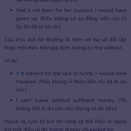
Had it not been for her support, I would have
given up. (Nếu không có sự động viên của cô
ấy, tôi đã từ bỏ rồi.)
Cấu trúc but for thường đi kèm với hai vế đối lập
hoặc một điều kiện giả định, tương tự như without.
Ví dụ
:
If
it weren’t for the lack of funds, I would have
traveled. (Nếu không vì thiếu tiền, tôi đã đi du
lịch.)
I can’t travel without sufficient money. (Tôi
không thể đi du lịch nếu không có đủ tiền.)
Ngoài ra, cụm từ but for
cũng có thể hiểu là ngoại
trừ một điều gì đó, tương đương với except for.