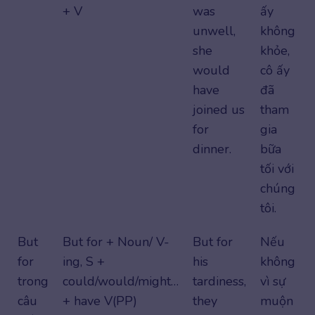
+ V
was
ấy
unwell,
không
she
khỏe,
would
cô ấy
have
đã
joined us
tham
for
gia
dinner.
bữa
tối với
chúng
tôi.
But
But for + Noun/ V-
But for
Nếu
for
ing, S +
his
không
trong
could/would/might…
tardiness,
vì sự
câu
+ have V(PP)
they
muộn