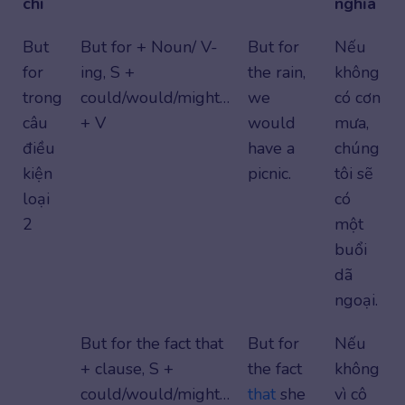
chí
nghĩa
But
But for + Noun/ V-
But for
Nếu
for
ing, S +
the rain,
không
trong
could/would/might…
we
có cơn
câu
+ V
would
mưa,
điều
have a
chúng
kiện
picnic.
tôi sẽ
loại
có
2
một
buổi
dã
ngoại.
But for the fact that
But for
Nếu
+ clause, S +
the fact
không
could/would/might…
that
she
vì cô