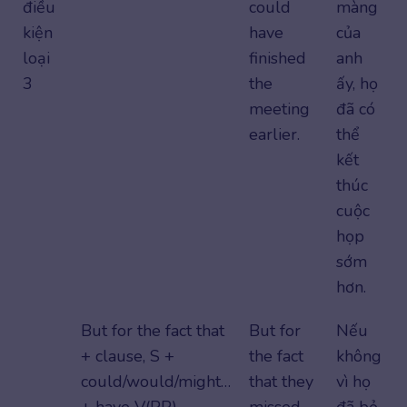
điều
could
màng
kiện
have
của
loại
finished
anh
3
the
ấy, họ
meeting
đã có
earlier.
thể
kết
thúc
cuộc
họp
sớm
hơn.
But for the fact that
But for
Nếu
+ clause, S +
the fact
không
could/would/might…
that they
vì họ
+ have V(PP)
missed
đã bỏ