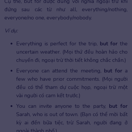
Cụ thể, but for được dùng với nghĩa ngoại trừ khi
đứng sau các từ như all, everything/nothing,
everyone/no one, everybody/nobody.
Ví dụ:
Everything is perfect for the trip,
but for
the
uncertain weather. (Mọi thứ đều hoàn hảo cho
chuyến đi, ngoại trừ thời tiết không chắc chắn.)
Everyone can attend the meeting,
but for
a
few who have prior commitments. (Mọi người
đều có thể tham dự cuộc họp, ngoại trừ một
vài người có cam kết trước.)
You can invite anyone to the party,
but for
Sarah, who is out of town. (Bạn có thể mời bất
kỳ ai đến bữa tiệc, trừ Sarah, người đang ở
ngoài thành phố.)