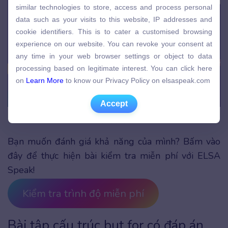
similar technologies to store, access and process personal
similar technologies to store, access and process personal
data such as your visits to this website, IP addresses and
data such as your visits to this website, IP addresses and
cookie identifiers. This is to cater a customised browsing
cookie identifiers. This is to cater a customised browsing
experience on our website. You can revoke your consent at
experience on our website. You can revoke your consent at
any time in your web browser settings or object to data
any time in your web browser settings or object to data
processing based on legitimate interest. You can click here
processing based on legitimate interest. You can click here
on
Learn More
to know our Privacy Policy on elsaspeak.com
on
Learn More
to know our Privacy Policy on elsaspeak.com
Accept
Accept
Trong câu điều kiện, but for có thể thay thế cho cụm if it hadn’t been for hoặc
if it weren’t for
Bạn muốn đánh giá khả năng của mình? Bấm vào
đây để thực hiện bài kiểm tra miễn phí với ELSA
Speak!
Kiểm tra trình độ miễn phí
Bài tập cấu trúc but for có đáp án