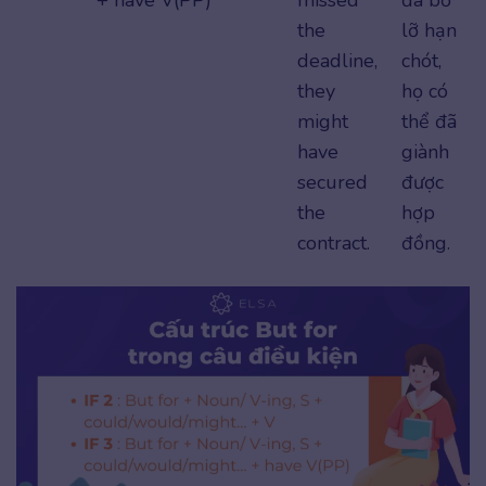
the
lỡ hạn
deadline,
chót,
they
họ có
might
thể đã
have
giành
secured
được
the
hợp
contract.
đồng.