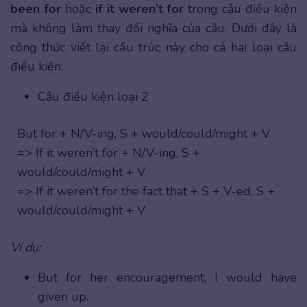
been for
hoặc
if it weren’t for
trong câu điều kiện
mà không làm thay đổi nghĩa của câu. Dưới đây là
công thức viết lại cấu trúc này cho cả hai loại câu
điều kiện:
Câu điều kiện loại 2
But for + N/V-ing, S + would/could/might + V
=> If it weren’t for + N/V-ing, S +
would/could/might + V
=> If it weren’t for the fact that + S + V-ed, S +
would/could/might + V
Ví dụ:
But for her encouragement, I would have
given up.