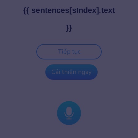
{{ sentences[sIndex].text
}}
Tiếp tục
Cải thiện ngay