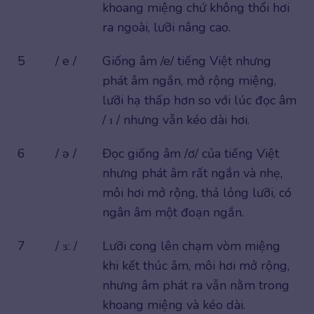
khoang miệng chứ không thổi hơi
ra ngoài, lưỡi nâng cao.
5
/ e /
Giống âm /e/ tiếng Việt nhưng
phát âm ngắn, mở rộng miệng,
lưỡi hạ thấp hơn so với lúc đọc âm
/ ɪ / nhưng vẫn kéo dài hơi.
6
/ ə /
Đọc giống âm /ơ/ của tiếng Việt
nhưng phát âm rất ngắn và nhẹ,
môi hơi mở rộng, thả lỏng lưỡi, có
ngân âm một đoạn ngắn.
7
/ ɜ: /
Lưỡi cong lên chạm vòm miệng
khi kết thúc âm, môi hơi mở rộng,
nhưng âm phát ra vẫn nằm trong
khoang miệng và kéo dài.