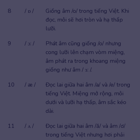
8
/ ɒ /
Giống âm /o/ trong tiếng Việt. Khi
đọc, môi sẽ hơi tròn và hạ thấp
lưỡi.
9
/ ɔ: /
Phát âm cũng giống /o/ nhưng
cong lưỡi lên chạm vòm miệng,
âm phát ra trong khoang miệng
giống như âm / ɜ: /.
10
/ æ /
Đọc lai giữa hai âm /a/ và /e/ trong
tiếng Việt. Miệng mở rộng, môi
dưới và lưỡi hạ thấp, âm sắc kéo
dài.
11
/ ʌ /
Đọc lai giữa hai âm /ă/ và âm /ơ/
trong tiếng Việt nhưng hơi phải