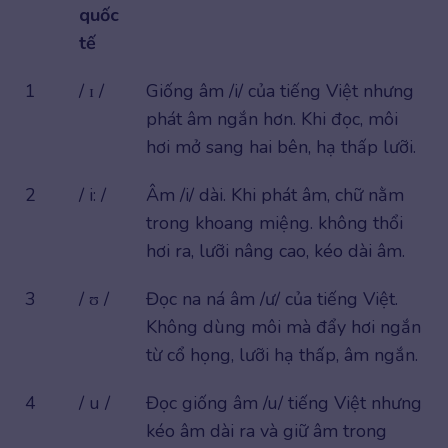
quốc
tế
1
/ ɪ /
Giống âm /i/ của tiếng Việt nhưng
phát âm ngắn hơn. Khi đọc, môi
hơi mở sang hai bên, hạ thấp lưỡi.
2
/ i: /
Âm /i/ dài. Khi phát âm, chữ nằm
trong khoang miệng. không thổi
hơi ra, lưỡi nâng cao, kéo dài âm.
3
/ ʊ /
Đọc na ná âm /ư/ của tiếng Việt.
Không dùng môi mà đẩy hơi ngắn
từ cổ họng, lưỡi hạ thấp, âm ngắn.
4
/ u /
Đọc giống âm /u/ tiếng Việt nhưng
kéo âm dài ra và giữ âm trong