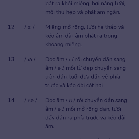
bật ra khỏi miệng, hơi nâng lưỡi,
môi thu hẹp và phát âm ngắn.
12
/ ɑ: /
Miệng mở rộng, lưỡi hạ thấp và
kéo âm dài, âm phát ra trong
khoang miệng.
13
/ ɪə /
Đọc âm / ɪ / rồi chuyển dần sang
âm / ə /, môi từ dẹp chuyển sang
tròn dần, lưỡi đưa dần về phía
trước và kéo dài cột hơi.
14
/ ʊə /
Đọc âm / ʊ / rồi chuyển dần sang
âm / ə /, môi mở rộng dần, lưỡi
đẩy dần ra phía trước và kéo dài
âm.