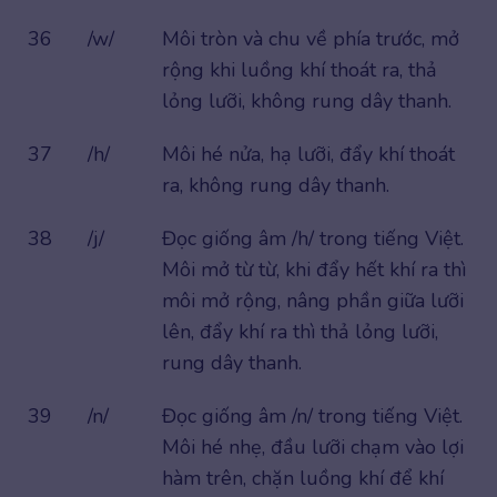
36
/w/
Môi tròn và chu về phía trước, mở
rộng khi luồng khí thoát ra, thả
lỏng lưỡi, không rung dây thanh.
37
/h/
Môi hé nửa, hạ lưỡi, đẩy khí thoát
ra, không rung dây thanh.
38
/j/
Đọc giống âm /h/ trong tiếng Việt.
Môi mở từ từ, khi đẩy hết khí ra thì
môi mở rộng, nâng phần giữa lưỡi
lên, đẩy khí ra thì thả lỏng lưỡi,
rung dây thanh.
39
/n/
Đọc giống âm /n/ trong tiếng Việt.
Môi hé nhẹ, đầu lưỡi chạm vào lợi
hàm trên, chặn luồng khí để khí