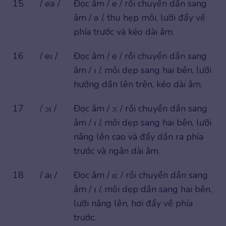
15
/ eə /
Đọc âm / e / rồi chuyển dần sang
âm / ə /, thu hẹp môi, lưỡi đẩy về
phía trước và kéo dài âm.
16
/ eɪ /
Đọc âm / e / rồi chuyển dần sang
âm / ɪ /, môi dẹp sang hai bên, lưỡi
hướng dần lên trên, kéo dài âm.
17
/ ɔɪ /
Đọc âm / ɔ: / rồi chuyển dần sang
âm / ɪ /, môi dẹp sang hai bên, lưỡi
nâng lên cao và đẩy dần ra phía
trước và ngân dài âm.
18
/ aɪ /
Đọc âm / ɑ: / rồi chuyển dần sang
âm / ɪ /, môi dẹp dần sang hai bên,
lưỡi nâng lên, hơi đẩy về phía
trước.