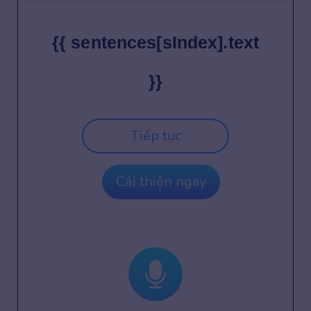
{{ sentences[sIndex].text
}}
Tiếp tục
Cải thiện ngay