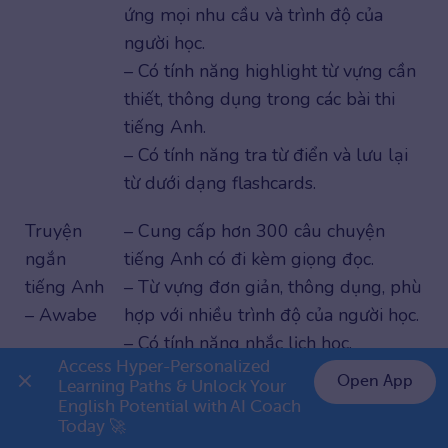
ứng mọi nhu cầu và trình độ của
người học.
– Có tính năng highlight từ vựng cần
thiết, thông dụng trong các bài thi
tiếng Anh.
– Có tính năng tra từ điển và lưu lại
từ dưới dạng flashcards.
Truyện
– Cung cấp hơn 300 câu chuyện
ngắn
tiếng Anh có đi kèm giọng đọc.
tiếng Anh
– Từ vựng đơn giản, thông dụng, phù
– Awabe
hợp với nhiều trình độ của người học.
– Có tính năng nhắc lịch học.
Access Hyper-Personalized 
– Có thể học ngoại tuyến không cần
Open App
Learning Paths & Unlock Your 
Internet.
English Potential with AI Coach 
👉 Premium 1 năm chỉ 999K
Today 🚀