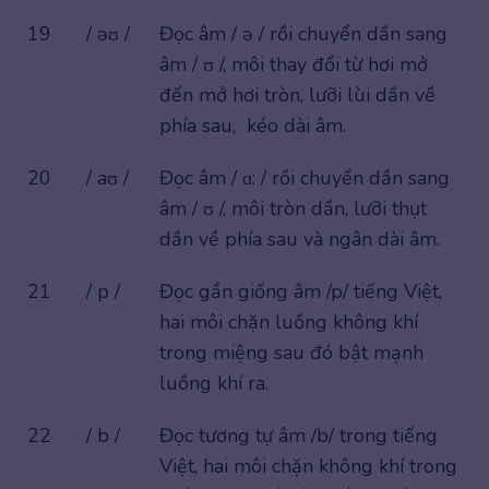
19
/ əʊ /
Đọc âm / ə / rồi chuyển dần sang
âm / ʊ /, môi thay đổi từ hơi mở
đến mở hơi tròn, lưỡi lùi dần về
phía sau, kéo dài âm.
20
/ aʊ /
Đọc âm / ɑ: / rồi chuyển dần sang
âm / ʊ /, môi tròn dần, lưỡi thụt
dần về phía sau và ngân dài âm.
21
/ p /
Đọc gần giống âm /p/ tiếng Việt,
hai môi chặn luồng không khí
trong miệng sau đó bật mạnh
luồng khí ra.
22
/ b /
Đọc tương tự âm /b/ trong tiếng
Việt, hai môi chặn không khí trong