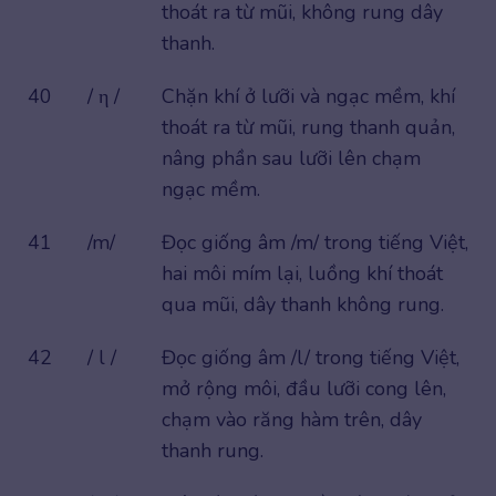
thoát ra từ mũi, không rung dây
thanh.
40
/ η /
Chặn khí ở lưỡi và ngạc mềm, khí
thoát ra từ mũi, rung thanh quản,
nâng phần sau lưỡi lên chạm
ngạc mềm.
41
/m/
Đọc giống âm /m/ trong tiếng Việt,
hai môi mím lại, luồng khí thoát
qua mũi, dây thanh không rung.
42
/ l /
Đọc giống âm /l/ trong tiếng Việt,
mở rộng môi, đầu lưỡi cong lên,
chạm vào răng hàm trên, dây
thanh rung.