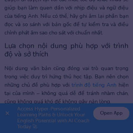
giúp bạn làm quen dần với nhịp điệu và ngữ điệu
của tiếng Anh. Nếu có thể, hãy ghi âm lại phần bạn
đọc và so sánh với bản gốc để tự kiểm tra và điều
chỉnh phát âm sao cho sát với chuẩn nhất.
Lựa chọn nội dung phù hợp với trình
độ và sở thích
Nội dung văn bản cũng đóng vai trò quan trọng
trong việc duy trì hứng thú học tập. Bạn nên chọn
những chủ đề phù hợp với
trình độ tiếng Anh
hiện
tại của mình – không quá dễ để tránh nhàm chán,
cũng không quá khó để không gây nản lòng.
Access Hyper-Personalized 
Open App
Ưu tiên các đoạn văn ngắn, dễ hiểu, liên quan đến
Learning Paths & Unlock Your 
English Potential with AI Coach 
👉 Premium 1 năm chỉ 799K
các chủ đề mà bạn yêu thích như truyện ngắn, tin
Today 🚀
tức đơn giản, đời sống, thể thao hay du lịch. Khi học