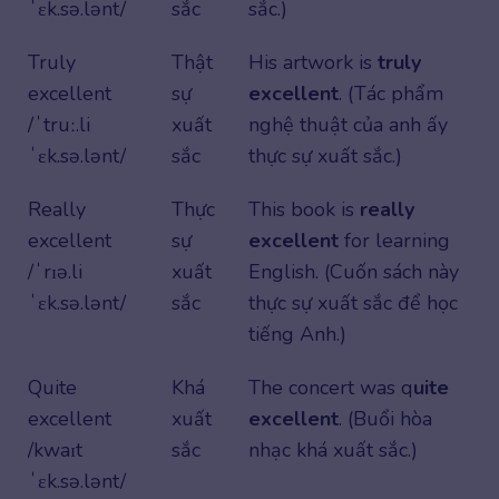
ˈɛk.sə.lənt/
sắc
sắc.)
Truly
Thật
His artwork is
truly
excellent
sự
excellent
. (Tác phẩm
/ˈtruː.li
xuất
nghệ thuật của anh ấy
ˈɛk.sə.lənt/
sắc
thực sự xuất sắc.)
Really
Thực
This book is
really
excellent
sự
excellent
for learning
/ˈrɪə.li
xuất
English. (Cuốn sách này
ˈɛk.sə.lənt/
sắc
thực sự xuất sắc để học
tiếng Anh.)
Quite
Khá
The concert was q
uite
excellent
xuất
excellent
. (Buổi hòa
/kwaɪt
sắc
nhạc khá xuất sắc.)
ˈɛk.sə.lənt/