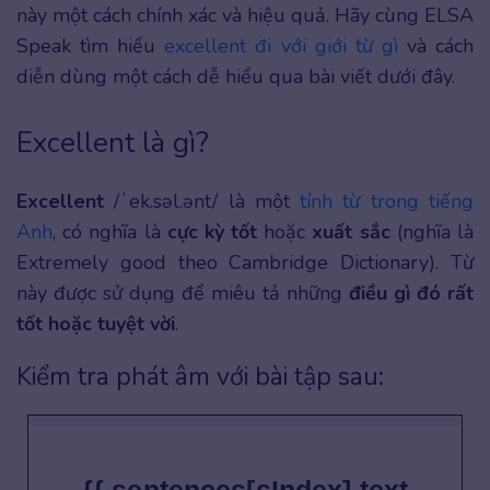
này một cách chính xác và hiệu quả. Hãy cùng ELSA
Speak tìm hiểu
excellent đi với giới từ gì
và cách
diễn dùng một cách dễ hiểu qua bài viết dưới đây.
Excellent là gì?
Excellent
/ˈek.səl.ənt/ là một
tính từ trong tiếng
Anh
, có nghĩa là
cực kỳ tốt
hoặc
xuất sắc
(nghĩa là
Extremely good theo Cambridge Dictionary). Từ
này được sử dụng để miêu tả những
điều gì đó rất
tốt hoặc tuyệt vời
.
Kiểm tra phát âm với bài tập sau: