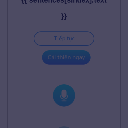
{{ sentences[sIndex].text
}}
Tiếp tục
Cải thiện ngay