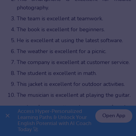
photography.
The team is excellent at teamwork.
The book is excellent for beginners.
He is excellent at using the latest software.
The weather is excellent for a picnic.
The company is excellent at customer service.
The student is excellent in math.
This jacket is excellent for outdoor activities.
The musician is excellent at playing the guitar.
Chọn từ đồng nghĩa thích hợp điền vào
Access Hyper-Personalized 
chỗ trống
Open App
Learning Paths & Unlock Your 
English Potential with AI Coach 
👉 Premium 1 năm chỉ 799K
Today 🚀
The chef’s cooking skills are __________