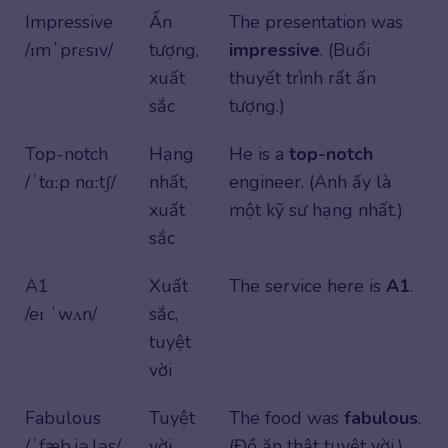
Impressive
Ấn
The presentation was
/ɪmˈprɛsɪv/
tượng,
impressive
. (Buổi
xuất
thuyết trình rất ấn
sắc
tượng.)
Top-notch
Hạng
He is a
top-notch
/ˈtɑːp nɑːtʃ/
nhất,
engineer. (Anh ấy là
xuất
một kỹ sư hạng nhất.)
sắc
A1
Xuất
The service here is
A1
.
/eɪ ˈwʌn/
sắc,
tuyệt
vời
Fabulous
Tuyệt
The food was
fabulous
.
/ˈfæb.jə.ləs/
vời,
(Đồ ăn thật tuyệt vời.)