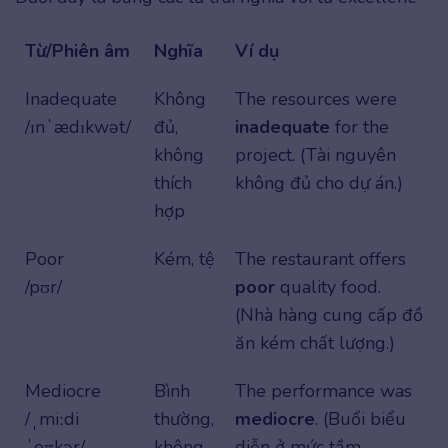
Từ/Phiên âm
Nghĩa
Ví dụ
Inadequate
Không
The resources were
/ɪnˈædɪkwət/
đủ,
inadequate
for the
không
project. (Tài nguyên
thích
không đủ cho dự án.)
hợp
Poor
Kém, tệ
The restaurant offers
/pʊr/
poor
quality food.
(Nhà hàng cung cấp đồ
ăn kém chất lượng.)
Mediocre
Bình
The performance was
/ˌmiːdi
thường,
mediocre
. (Buổi biểu
ˈoʊkər/
không
diễn ở mức tầm