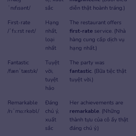
ˈnɪfɪsənt/
sắc
diễn thật hoành tráng.)
First-rate
Hạng
The restaurant offers
/ˈfɜːrst reɪt/
nhất,
first-rate
service. (Nhà
loại
hàng cung cấp dịch vụ
nhất
hạng nhất.)
Fantastic
Tuyệt
The party was
/fænˈtæstɪk/
vời,
fantastic
. (Bữa tiệc thật
tuyệt
tuyệt vời.)
hảo
Remarkable
Đáng
Her achievements are
/rɪˈmɑːrkəbl/
chú ý,
remarkable
. (Những
xuất
thành tựu của cô ấy thật
sắc
đáng chú ý.)