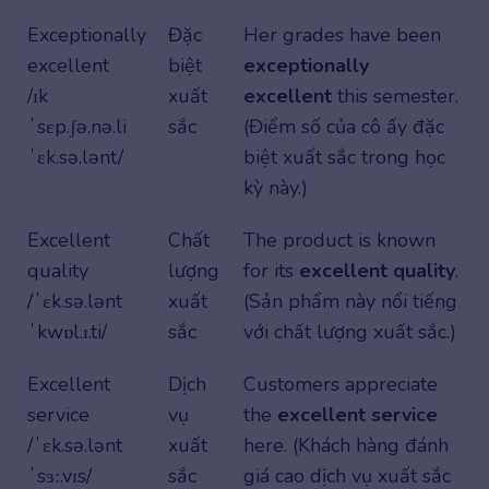
Exceptionally
Đặc
Her grades have been
excellent
biệt
exceptionally
/ɪk
xuất
excellent
this semester.
ˈsɛp.ʃə.nə.li
sắc
(Điểm số của cô ấy đặc
ˈɛk.sə.lənt/
biệt xuất sắc trong học
kỳ này.)
Excellent
Chất
The product is known
quality
lượng
for its
excellent quality
.
/ˈɛk.sə.lənt
xuất
(Sản phẩm này nổi tiếng
ˈkwɒl.ɪ.ti/
sắc
với chất lượng xuất sắc.)
Excellent
Dịch
Customers appreciate
service
vụ
the
excellent service
/ˈɛk.sə.lənt
xuất
here. (Khách hàng đánh
ˈsɜː.vɪs/
sắc
giá cao dịch vụ xuất sắc