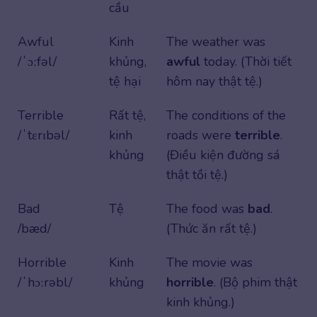
cầu
Awful
Kinh
The weather was
/ˈɔːfəl/
khủng,
awful
today. (Thời tiết
tệ hại
hôm nay thật tệ.)
Terrible
Rất tệ,
The conditions of the
/ˈtɛrɪbəl/
kinh
roads were
terrible
.
khủng
(Điều kiện đường sá
thật tồi tệ.)
Bad
Tệ
The food was
bad
.
/bæd/
(Thức ăn rất tệ.)
Horrible
Kinh
The movie was
/ˈhɔːrəbl/
khủng
horrible
. (Bộ phim thật
kinh khủng.)