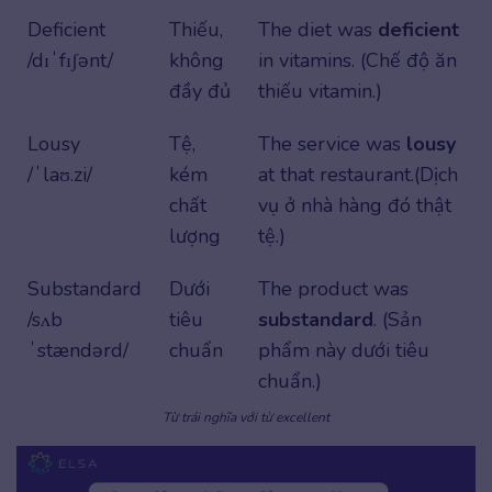
Deficient
Thiếu,
The diet was
deficient
/dɪˈfɪʃənt/
không
in vitamins. (Chế độ ăn
đầy đủ
thiếu vitamin.)
Lousy
Tệ,
The service was
lousy
/ˈlaʊ.zi/
kém
at that restaurant.(Dịch
chất
vụ ở nhà hàng đó thật
lượng
tệ.)
Substandard
Dưới
The product was
/sʌb
tiêu
substandard
. (Sản
ˈstændərd/
chuẩn
phẩm này dưới tiêu
chuẩn.)
Từ trái nghĩa với từ excellent