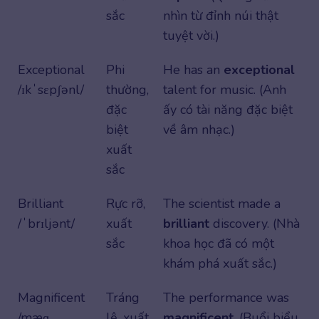
sắc
nhìn từ đỉnh núi thật
tuyệt vời.)
Exceptional
Phi
He has an
exceptional
/ɪkˈsɛpʃənl/
thường,
talent for music. (Anh
đặc
ấy có tài năng đặc biệt
biệt
về âm nhạc.)
xuất
sắc
Brilliant
Rực rỡ,
The scientist made a
/ˈbrɪljənt/
xuất
brilliant
discovery. (Nhà
sắc
khoa học đã có một
khám phá xuất sắc.)
Magnificent
Tráng
The performance was
/mæɡ
lệ, xuất
magnificent
. (Buổi biểu