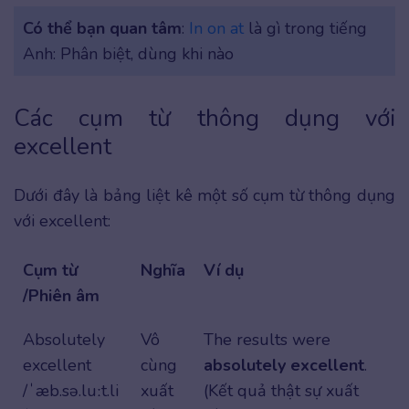
Có thể bạn quan tâm
:
In on at
là gì trong tiếng
Anh: Phân biệt, dùng khi nào
Các cụm từ thông dụng với
excellent
Dưới đây là bảng liệt kê một số cụm từ thông dụng
với excellent:
Cụm từ
Nghĩa
Ví dụ
/Phiên âm
Absolutely
Vô
The results were
excellent
cùng
absolutely excellent
.
/ˈæb.sə.luːt.li
xuất
(Kết quả thật sự xuất