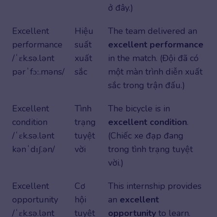
ở đây.)
Excellent
Hiệu
The team delivered an
performance
suất
excellent performance
/ˈɛk.sə.lənt
xuất
in the match. (Đội đã có
pərˈfɔː.məns/
sắc
một màn trình diễn xuất
sắc trong trận đấu.)
Excellent
Tình
The bicycle is in
condition
trạng
excellent condition
.
/ˈɛk.sə.lənt
tuyệt
(Chiếc xe đạp đang
kənˈdɪʃ.ən/
vời
trong tình trạng tuyệt
vời.)
Excellent
Cơ
This internship provides
opportunity
hội
an
excellent
/ˈɛk.sə.lənt
tuyệt
opportunity
to learn.