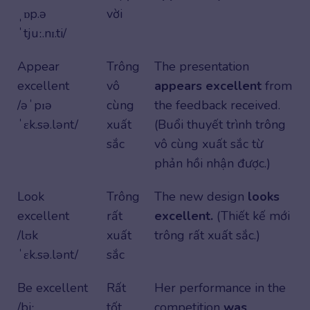
ˌɒp.ə
vời
ˈtjuː.nɪ.ti/
Appear
Trông
The presentation
excellent
vô
appears excellent
from
/əˈpɪə
cùng
the feedback received.
ˈɛk.sə.lənt/
xuất
(Buổi thuyết trình trông
sắc
vô cùng xuất sắc từ
phản hồi nhận được.)
Look
Trông
The new design
looks
excellent
rất
excellent.
(Thiết kế mới
/lʊk
xuất
trông rất xuất sắc.)
ˈɛk.sə.lənt/
sắc
Be excellent
Rất
Her performance in the
/biː
tốt
competition
was