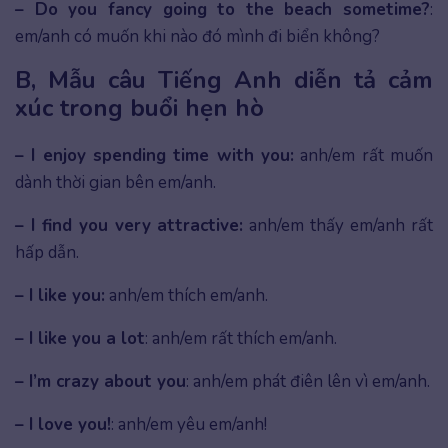
– Do you fancy going to the beach sometime?
:
em/anh có muốn khi nào đó mình đi biển không?
B, Mẫu câu Tiếng Anh diễn tả cảm
xúc trong buổi hẹn hò
– I enjoy spending time with you:
anh/em rất muốn
dành thời gian bên em/anh.
– I find you very attractive:
anh/em thấy em/anh rất
hấp dẫn.
– I like you:
anh/em thích em/anh.
– I like you a lot
: anh/em rất thích em/anh.
– I’m crazy about you
: anh/em phát điên lên vì em/anh.
– I love you!
: anh/em yêu em/anh!