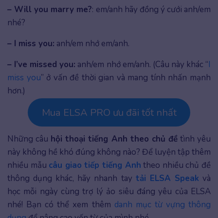
– Will you marry me?
: em/anh hãy đồng ý cưới anh/em
nhé?
– I miss you:
anh/em nhớ em/anh.
– I’ve missed you:
anh/em nhớ em/anh. (Câu này khác “
I
miss you
” ở vấn đề thời gian và mang tính nhấn mạnh
hơn.)
Mua ELSA PRO ưu đãi tốt nhất
Những câu
hội thoại tiếng Anh theo chủ đề
tình yêu
này không hề khó đúng không nào? Để luyện tập thêm
nhiều mẫu
câu giao tiếp tiếng Anh
theo nhiều chủ đề
thông dụng khác, hãy nhanh tay
tải ELSA Speak
và
học mỗi ngày cùng trợ lý ảo siêu đáng yêu của ELSA
nhé! Bạn có thể xem thêm
danh mục từ vựng thông
dụng
để nâng cao vốn từ của mình nhé.