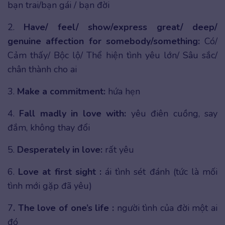
bạn trai/bạn gái / bạn đời
2.
Have/ feel/ show/express great/ deep/
genuine affection for somebody/something:
Có/
Cảm thấy/ Bộc lộ/ Thể hiện tình yêu lớn/ Sâu sắc/
chân thành cho ai
3.
Make a commitment:
hứa hẹn
4.
Fall madly in love with:
yêu điên cuồng, say
đắm, không thay đổi
5.
Desperately in love:
rất yêu
6.
Love at first sight :
ái tình sét đánh (tức là mối
tình mới gặp đã yêu)
7
. The love of one’s life :
người tình của đời một ai
đó