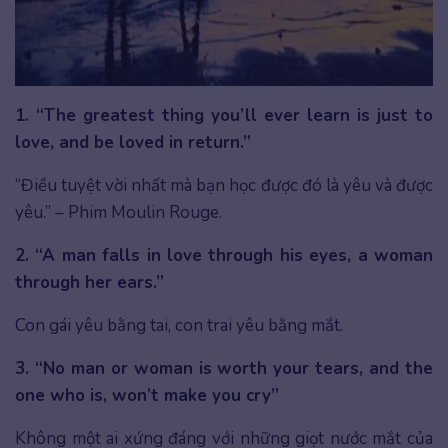
1. “The greatest thing you’ll ever learn is just to
love, and be loved in return.”
“Điều tuyệt vời nhất mà bạn học được đó là yêu và được
yêu.” – Phim Moulin Rouge.
2. “A man falls in love through his eyes, a woman
through her ears.”
Con gái yêu bằng tai, con trai yêu bằng mắt.
3. “No man or woman is worth your tears, and the
one who is, won’t make you cry”
Không một ai xứng đáng với những giọt nước mắt của