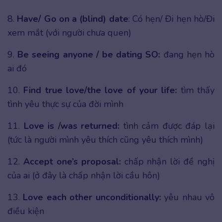
8.
Have/ Go on a (blind) date
: Có hẹn/ Đi hẹn hò/Đi
xem mắt (với người chưa quen)
9.
Be seeing anyone / be dating SO:
đang hẹn hò
ai đó
10.
Find true love/the love of your life:
tìm thấy
tình yêu thực sự của đời mình
11.
Love is /was returned:
tình cảm được đáp lại
(tức là người mình yêu thích cũng yêu thích mình)
12.
Accept one’s proposal:
chấp nhận lời đề nghị
của ai (ở đây là chấp nhận lời cầu hôn)
13.
Love each other unconditionally:
yêu nhau vô
điều kiện