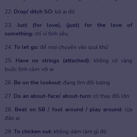
22.
Drop/ ditch SO:
bỏ ai đó
23.
Just (for love), (just) for the love of
something:
chỉ vì tình yêu
24.
To let go:
để mọi chuyện vào quá khứ
25.
Have no strings (attached):
không có ràng
buộc tình cảm với ai
26.
Be on the lookout:
đang tìm đối tượng
27.
Do an about-face/ about-turn:
có thay đổi lớn
28.
Beat on SB / fool around / play around:
lừa
đảo ai
29.
To chicken out:
không dám làm gì đó