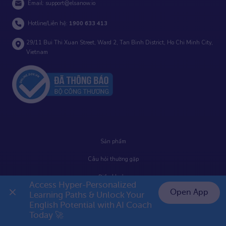
Email:
support@elsanow.io
Hotline/Liên hệ:
1900 633 413
29/11 Bui Thi Xuan Street, Ward 2, Tan Binh District, Ho Chi Minh City,
Vietnam
Sản phẩm
Câu hỏi thường gặp
Điều khoản
Access Hyper-Personalized 
Open App
Learning Paths & Unlock Your 
Hướng dẫn sử dụng
English Potential with AI Coach 
👉 Premium 1 năm chỉ 799K
Hướng dẫn thanh toán
Today 🚀