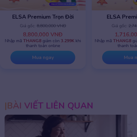
ELSA Premium 1 năm
ELSA Premiu
Giá gốc:
2,745,000 VNĐ
Giá gốc:
8,8
1,716,000 VNĐ
8,800,0
Nhập mã
THANG8
giảm chỉ còn
799K
khi
Nhập mã
THANG8
g
thanh toán online
thanh toá
Mua ngay
Mua 
BÀI VIẾT LIÊN QUAN