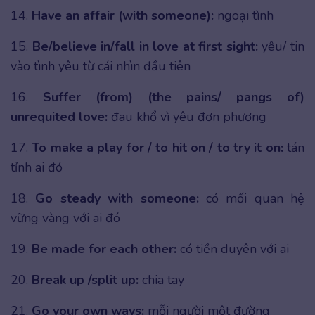
14.
Have an affair (with someone):
ngoại tình
15.
Be/believe in/fall in love at first sight:
yêu/ tin
vào tình yêu từ cái nhìn đầu tiên
16.
Suffer (from) (the pains/ pangs of)
unrequited love:
đau khổ vì yêu đơn phương
17.
To make a play for / to hit on / to try it on:
tán
tỉnh ai đó
18.
Go steady with someone:
có mối quan hệ
vững vàng với ai đó
19.
Be made for each other:
có tiền duyên với ai
20.
Break up /split up:
chia tay
21.
Go your own ways:
mỗi người một đường