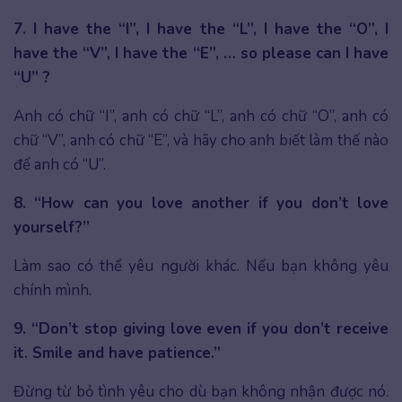
7. I have the “I”, I have the “L”, I have the “O”, I
have the “V”, I have the “E”, … so please can I have
“U” ?
Anh có chữ “I”, anh có chữ “L”, anh có chữ “O”, anh có
chữ “V”, anh có chữ “E”, và hãy cho anh biết làm thế nào
để anh có “U”.
8. “How can you love another if you don’t love
yourself?”
Làm sao có thể yêu người khác. Nếu bạn không yêu
chính mình.
9. “Don’t stop giving love even if you don’t receive
it. Smile and have patience.”
Đừng từ bỏ tình yêu cho dù bạn không nhận được nó.