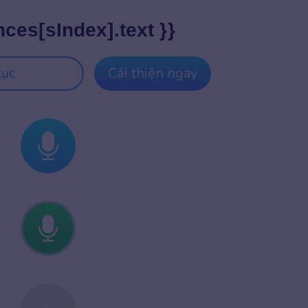
nces[sIndex].text }}
tục
Cải thiện ngay