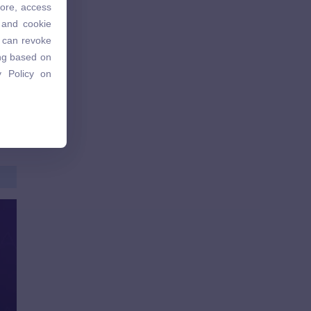
 gì
tore, access
 and cookie
 and cookie
u can revoke
u can revoke
ing based on
ing based on
 Policy on
 Policy on
ười