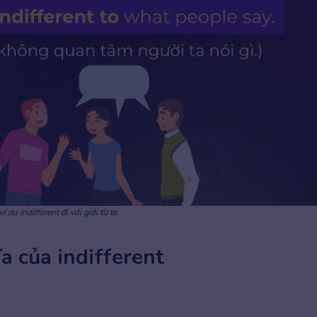
í dụ indifferent đi với giới từ to
a của indifferent