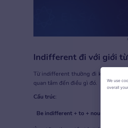
Indifferent đi với giới từ
Từ indifferent thường đi kèm với
giớ
We use cook
quan tâm đến điều gì đó.
We use cook
overall you
overall you
Cấu trúc
:
Be indifferent + to + noun/V-ing
With your c