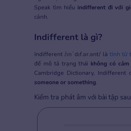
Speak tìm hiểu
indifferent đi với gi
cảnh.
Indifferent là gì?
Indifferent
/ɪnˈdɪf.ər.ənt/ là
tính từ
để mô tả trạng thái
không có cảm 
Cambridge Dictionary, Indifferent
someone or something
.
Kiểm tra phát âm với bài tập sau