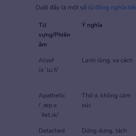
Dưới đây là một số
từ đồng nghĩa ti
Từ
Ý nghĩa
vựng/Phiên
âm
Aloof
Lạnh lùng, xa cách
/əˈluːf/
Apathetic
Thờ ơ, không cảm
/ˌæp.ə
xúc
ˈθet.ɪk/
Detached
Dửng dưng, tách