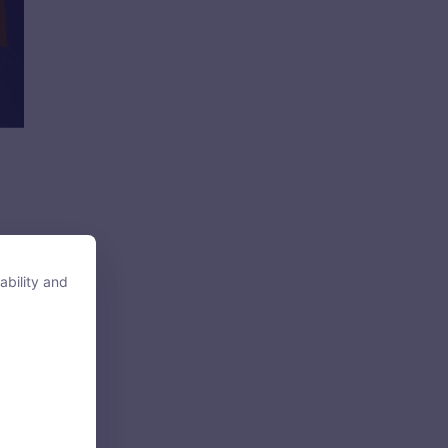
ông
ability and
ability and
tore, access