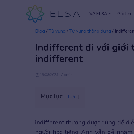
Về ELSA
Gói học
Blog
/
Từ vựng
/
Từ vựng thông dụng
/
Indifferen
Indifferent đi với giới
indifferent
19/08/2025 | Admin
Mục lục
hiện
indifferent thường được dùng để diễ
người học tiếng Anh vẫn dễ nhầm 