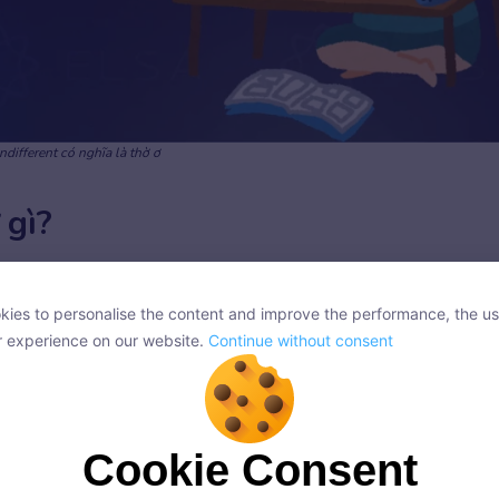
Indifferent có nghĩa là thờ ơ
 gì?
i từ
to
trong ngữ cảnh diễn tả sự thờ ơ hoặc kh
ies to personalise the content and improve the performance, the us
ies to personalise the content and improve the performance, the us
r experience on our website.
Continue without consent
r experience on our website.
Continue without consent
Cookie Consent
Cookie Consent
onsent, we and our partners use cookies or similar technologies to s