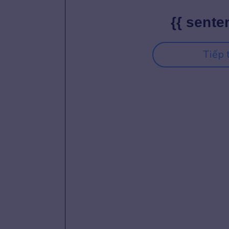
{{ sente
Tiếp 