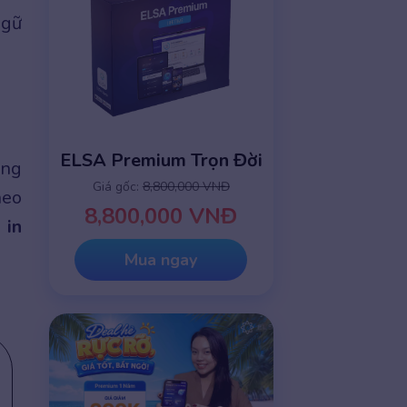
ngữ
ELSA Premium Trọn Đời
ùng
Giá gốc:
8,800,000 VNĐ
heo
8,800,000 VNĐ
 in
Mua ngay