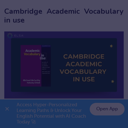
Cambridge Academic Vocabulary
in use
Access Hyper-Personalized 
Cambridge Academic Vocabulary in use
Open App
Learning Paths & Unlock Your 
English Potential with AI Coach 
👉 Premium 1 năm chỉ 799K
Cambridge Academic Vocabulary in Use là một
Today 🚀
cuốn sách không thể thiếu cho những ai muốn chinh