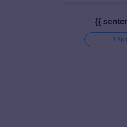
{{ sente
Tiếp 