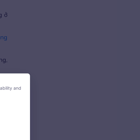
g ở
ong
ng,
ực,
ability and
ability and
c ở
 do
tore, access