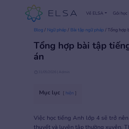
Về ELSA
Gói học
Blog
/
Ngữ pháp
/
Bài tập ngữ pháp
/
Tổng hợp b
Tổng hợp bài tập tiến
án
31/05/2026 | Admin
Mục lục
hiện
Việc học tiếng Anh lớp 4 sẽ trở nên
thuyết và luyện tập thường xuyên. T