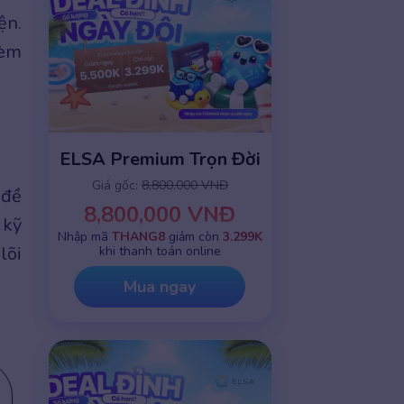
ện.
kèm
ELSA Premium Trọn Đời
Giá gốc:
8,800,000 VNĐ
 đề
8,800,000 VNĐ
 kỹ
Nhập mã
THANG8
giảm còn
3.299K
lõi
khi thanh toán online
Mua ngay