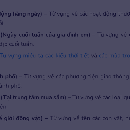
 động hàng ngày)
– Từ vựng về các hoạt động thư
i.
 (Ngày cuối tuần của gia đình em)
– Từ vựng về 
dịp cuối tuần.
Từ vựng miêu tả các kiểu thời tiết
và
các mùa tr
nh phố)
– Từ vựng về các phương tiện giao thông
ành phố.
e (Tại trung tâm mua sắm)
– Từ vựng về các loại q
iền.
ế giới động vật)
– Từ vựng về tên các con vật, h