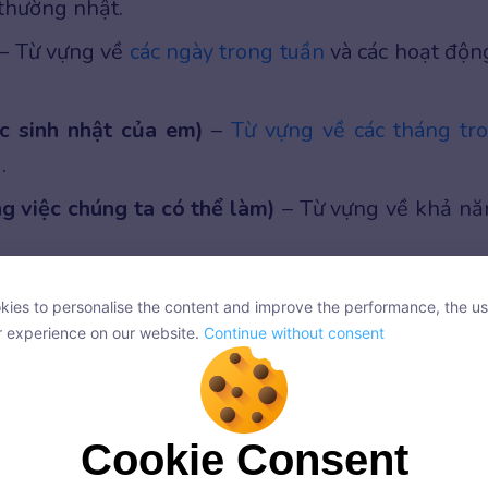
 thường nhật.
– Từ vựng về
các ngày trong tuần
và các hoạt độn
ệc sinh nhật của em)
–
Từ vựng về các tháng tr
.
g việc chúng ta có thể làm)
– Từ vựng về khả nă
Cơ sở vật chất của trường)
– Từ vựng về các khu v
ies to personalise the content and improve the performance, the us
nh trường.
ies to personalise the content and improve the performance, the us
r experience on our website.
Continue without consent
r experience on our website.
Continue without consent
hóa biểu của chúng ta)
– Từ vựng tên các môn họ
(Môn học yêu thích của em)
– Từ vựng miêu tả lý
Cookie Consent
Cookie Consent
ề nghiệp tương lai.
onsent, we and our partners use cookies or similar technologies to s