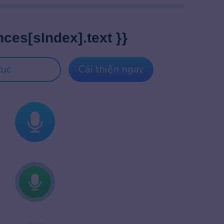
nces[sIndex].text }}
tục
Cải thiện ngay