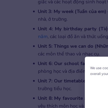
giấc và các hoạt động sinh hoạt
Unit 3: My week (Tuần của em)
nhà, ở trường.
Unit 4: My birthday party (Ti
năm
, các loại đồ ăn và thức uống
Unit 5: Things we can do (Nhữn
các môn thể thao và nhạc cụ.
Unit 6: Our school facilities (
We use cook
phòng học và địa điểm xung qua
We use cook
overall you
overall you
Unit 7: Our timetables (Thời k
trường tiểu học.
Unit 8: My favourite subjects 
yêu thích môn học và một số ngh
With your c