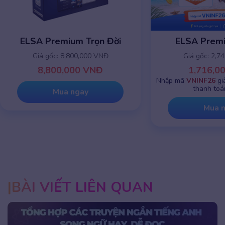
ELSA Premium 1 năm
ELSA Premiu
Giá gốc:
2,745,000 VNĐ
Giá gốc:
8,8
1,716,000 VNĐ
8,800,0
Nhập mã
VNINF26
giảm chỉ còn
999K
khi
thanh toán online
Mua 
Mua ngay
BÀI VIẾT LIÊN QUAN