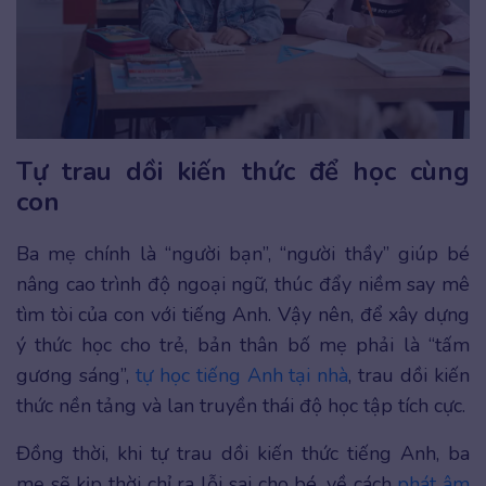
Tự trau dồi kiến thức để học cùng
con
Ba mẹ chính là “người bạn”, “người thầy” giúp bé
nâng cao trình độ ngoại ngữ, thúc đẩy niềm say mê
tìm tòi của con với tiếng Anh. Vậy nên, để xây dựng
ý thức học cho trẻ, bản thân bố mẹ phải là “tấm
gương sáng”,
tự học tiếng Anh tại nhà
, trau dồi kiến
thức nền tảng và lan truyền thái độ học tập tích cực.
Đồng thời, khi tự trau dồi kiến thức tiếng Anh, ba
mẹ sẽ kịp thời chỉ ra lỗi sai cho bé, về cách
phát âm