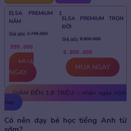
ELSA PREMIUM 1
ELSA PREMIUM TRỌN
NĂM
ĐỜI
Giá gốc
:
2.745.000
Giá gốc
:
8.800.000
999.000
8.800.000
MUA
MUA NGAY
NGAY
GIẢM ĐẾN 1.8 TRIỆU – nhận ngay hôm
nay
Có nên dạy bé học tiếng Anh từ
sớm?