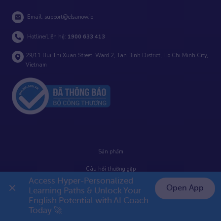
Email:
support@elsanow.io
Hotline/Liên hệ:
1900 633 413
29/11 Bui Thi Xuan Street, Ward 2, Tan Binh District, Ho Chi Minh City,
Vietnam
Sản phẩm
Câu hỏi thường gặp
Access Hyper-Personalized 
Điều khoản
Open App
Learning Paths & Unlock Your 
English Potential with AI Coach 
👉 Premium 1 năm chỉ 999K
Hướng dẫn sử dụng
Today 🚀
Hướng dẫn thanh toán