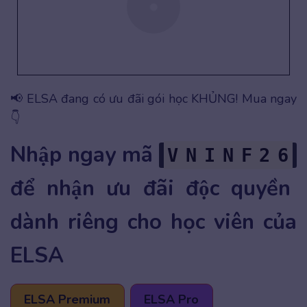
📢 ELSA đang có ưu đãi gói học KHỦNG! Mua ngay
👇
Nhập ngay mã
V
N
I
N
F
2
6
để nhận ưu đãi độc quyền
dành riêng cho học viên của
ELSA
ELSA Premium
ELSA Pro