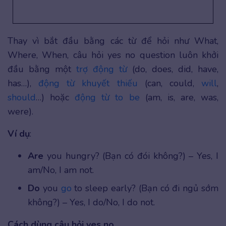
Thay vì bắt đầu bằng các từ để hỏi như What,
Where, When, câu hỏi yes no question luôn khởi
đầu bằng một
trợ động từ
(do, does, did, have,
has…),
động từ khuyết thiếu
(can, could,
will
,
should
…) hoặc
động từ to be
(am, is, are, was,
were).
Ví dụ
:
Are
you hungry? (Bạn có đói không?) – Yes, I
am/No, I am not.
Do
you
go
to sleep early? (Bạn có đi ngủ sớm
không?) – Yes, I do/No, I do not.
Cách dùng câu hỏi yes no