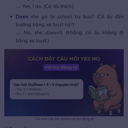
→ Yes, I do. (Có, tôi thích.)
Does
she go to school by bus? (Cô ấy đến
trường bằng xe buýt hả?)
→ No, she doesn’t. (Không, cô ấy không đi
bằng xe buýt.)
Cấu trúc câu hỏi yes/no với trợ động từ