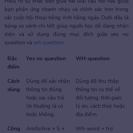
Hiểu rõ sự khác biệt giữa hai loại câu hỏi này giúp
bạn phản ứng nhanh nhạy và chính xác hơn trong
các cuộc hội thoại tiếng Anh hằng ngày. Dưới đây là
bảng so sánh chi tiết giúp người học dễ dàng nhận
diện và sử dụng đúng mục đích giữa yes no
question và
wh question
:
Đặc
Yes no question
WH-question
điểm
Cách
Dùng để xác nhận
Dùng để thu thập
dùng
thông tin đúng
thông tin cụ thể về
hoặc sai, câu trả
đối tượng, thời gian,
lời thường là có
lý do, cách thức hoặc
hoặc không.
địa điểm.
Công
Am/Is/Are + S +
Wh-word + trợ