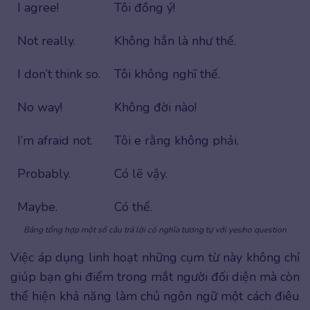
I agree!
Tôi đồng ý!
Not really.
Không hẳn là như thế.
I don’t think so.
Tôi không nghĩ thế.
No way!
Không đời nào!
I’m afraid not.
Tôi e rằng không phải.
Probably.
Có lẽ vậy.
Maybe.
Có thể.
Bảng tổng hợp một số câu trả lời có nghĩa tương tự với yes/no question
Việc áp dụng linh hoạt những cụm từ này không chỉ
giúp bạn ghi điểm trong mắt người đối diện mà còn
thể hiện khả năng làm chủ ngôn ngữ một cách điêu