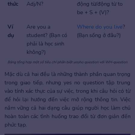
thức
Adj/N?
động từ/động từ to
be + S + (V)?
Ví
Are you a
Where do you live
?
dụ
student? (Bạn có
(Bạn sống ở đâu?)
phải là học sinh
không?)
Bảng tổng hợp một số tiêu chí phân biệt yes/no question với WH-question
Mặc dù cả hai đều là những thành phần quan trọng
trong giao tiếp, nhưng yes no question tập trung
vào tính xác thực của sự việc, trong khi câu hỏi có từ
để hỏi lại hướng đến việc mở rộng thông tin. Việc
nắm vững cả hai dạng câu giúp người học làm chủ
hoàn toàn các tình huống trao đổi từ đơn giản đến
phức tạp.