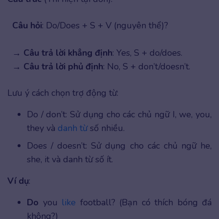
Câu hỏi
: Do/Does + S + V (nguyên thể)?
→
Câu trả lời khẳng định
: Yes, S + do/does.
→
Câu trả lời phủ định
: No, S + don’t/doesn’t.
Lưu ý cách chọn trợ động từ:
Do / don’t: Sử dụng cho các chủ ngữ I, we, you,
they và
danh từ
số nhiều.
Does / doesn’t: Sử dụng cho các chủ ngữ he,
she, it và danh từ số ít.
Ví dụ
:
Do
you
like
football? (Bạn có thích bóng đá
không?)