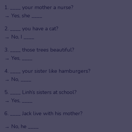
1. ____ your mother a nurse?
→ Yes, she ____
2. ____ you have a cat?
→ No, I ____
3. ____ those trees beautiful?
→ Yes, ____
4. ____ your sister like hamburgers?
→ No, ____
5. ____ Linh’s sisters at school?
→ Yes, ____
6. ____ Jack live with his mother?
→ No, he ____