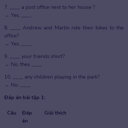
7. ____ a post office next to her house ?
→ Yes, ____
8. ____ Andrew and Martin ride their bikes to the
office?
→ Yes, ____
9. ____ your friends short?
→ No, they ____
10. ____ any children playing in the park?
→ No, ____
Đáp án bài tập 1:
Câu
Đáp
Giải thích
án