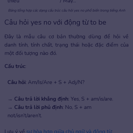
thiếu
/ May…
Bảng tổng hợp các dạng cấu trúc câu hỏi yes no phổ biến trong tiếng Anh
Câu hỏi yes no với động từ to be
Đây là mẫu câu cơ bản thường dùng để hỏi về
danh tính, tính chất, trạng thái hoặc đặc điểm của
một đối tượng nào đó.
Cấu trúc
:
Câu hỏi
: Am/Is/Are + S + Adj/N?
→
Câu trả lời khẳng định
: Yes, S + am/is/are.
→
Câu trả lời phủ định
: No, S + am
not/isn’t/aren’t.
Lưu ý về
sự hòa hợp giữa chủ ngữ và động từ
: