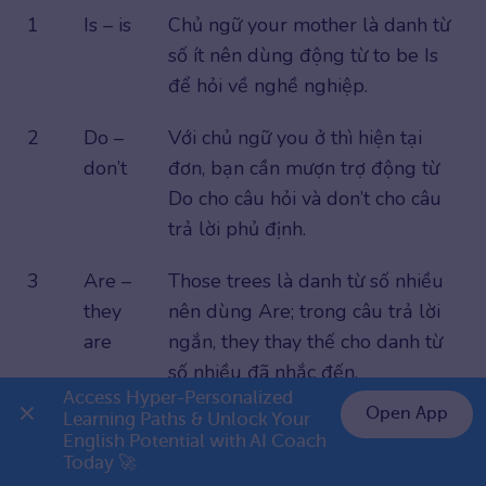
1
Is – is
Chủ ngữ your mother là danh từ
số ít nên dùng động từ to be Is
để hỏi về nghề nghiệp.
2
Do –
Với chủ ngữ you ở thì hiện tại
don’t
đơn, bạn cần mượn trợ động từ
Do cho câu hỏi và don’t cho câu
trả lời phủ định.
3
Are –
Those trees là danh từ số nhiều
they
nên dùng Are; trong câu trả lời
are
ngắn, they thay thế cho danh từ
số nhiều đã nhắc đến.
Access Hyper-Personalized 
Open App
Learning Paths & Unlock Your 
4
Does –
Your sister là ngôi thứ ba số ít,
English Potential with AI Coach 
👉 Premium 1 năm chỉ 999K
she
yêu cầu sử dụng trợ động từ
Today 🚀
doesn’t
Does và dạng phủ định she