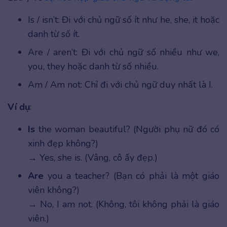
Is / isn’t: Đi với chủ ngữ số ít như he, she, it hoặc
danh từ số ít.
Are / aren’t: Đi với chủ ngữ số nhiều như we,
you, they hoặc danh từ số nhiều.
Am / Am not: Chỉ đi với chủ ngữ duy nhất là I.
Ví dụ
:
Is
the woman beautiful? (Người phụ nữ đó có
xinh đẹp không?)
→ Yes, she is. (Vâng, cô ấy đẹp.)
Are
you a teacher? (Bạn có phải là một giáo
viên không?)
→ No, I am not. (Không, tôi không phải là giáo
viên.)