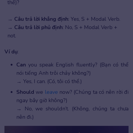
thể)?
→
Câu trả lời khẳng định
: Yes, S + Modal Verb.
→
Câu trả lời phủ định
: No, S + Modal Verb +
not.
Ví dụ
:
Can
you speak English fluently? (Bạn có thể
nói tiếng Anh trôi chảy không?)
→ Yes, I can. (Có, tôi có thể.)
Should
we
leave
now? (Chúng ta có nên rời đi
ngay bây giờ không?)
→ No, we shouldn’t. (Không, chúng ta chưa
nên đi.)