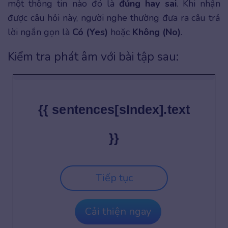
một thông tin nào đó là
đúng hay sai
. Khi nhận
được câu hỏi này, người nghe thường đưa ra câu trả
lời ngắn gọn là
Có (Yes)
hoặc
Không (No)
.
Kiểm tra phát âm với bài tập sau:
{{ sentences[sIndex].text
}}
Tiếp tục
Cải thiện ngay