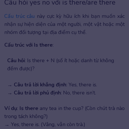
Câu hỏi yes no với is there/are there
Cấu trúc câu
này cực kỳ hữu ích khi bạn muốn xác
nhận sự hiện diện của một người, một vật hoặc một
nhóm đối tượng tại địa điểm cụ thể.
Cấu trúc với Is there
:
Câu hỏi
: Is there + N (số ít hoặc danh từ không
đếm được)?
→
Câu trả lời khẳng định
: Yes, there is.
→
Câu trả lời phủ định
: No, there isn’t.
Ví dụ
:
Is there
any tea in the cup? (Còn chút trà nào
trong tách không?)
→ Yes, there is. (Vâng, vẫn còn trà.)