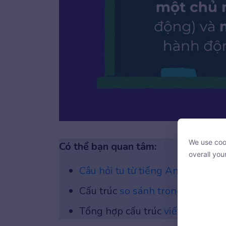
Câ
We use cook
Có thể bạn quan tâm:
We use cook
overall you
overall you
Câu hỏi tu từ tiếng Anh (Rhetori
Cấu trúc
so sánh trong tiếng A
Tổng hợp cấu trúc
viết lại câu 
With your c