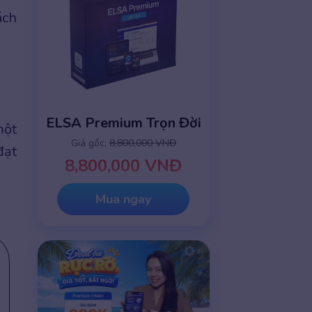
ách
ELSA Premium Trọn Đời
một
Giá gốc:
8,800,000 VNĐ
đạt
8,800,000 VNĐ
Mua ngay