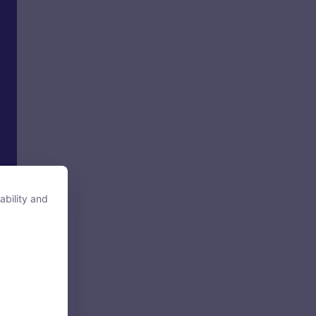
ability and
ability and
tore, access