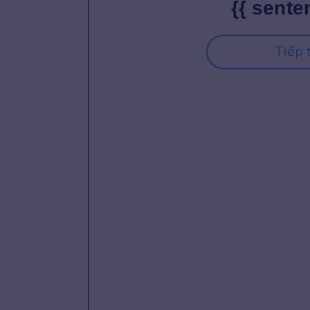
{{ sente
Tiếp 