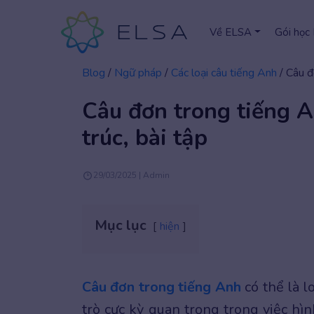
Về ELSA
Gói học
Blog
/
Ngữ pháp
/
Các loại câu tiếng Anh
/
Câu đ
Câu đơn trong tiếng A
trúc, bài tập
29/03/2025 | Admin
Mục lục
hiện
Câu đơn trong tiếng Anh
có thể là l
trò cực kỳ quan trọng trong việc hì