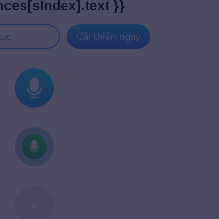
nces[sIndex].text }}
tục
Cải thiện ngay