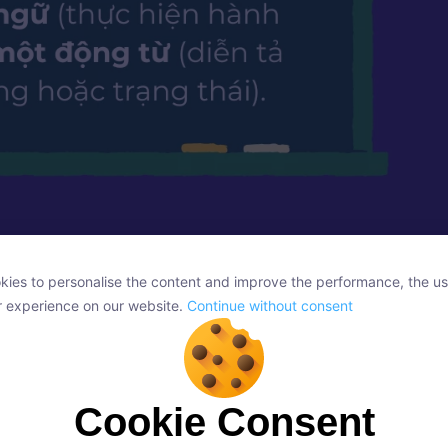
u đơn trong tiếng Anh là gì?
ies to personalise the content and improve the performance, the us
ies to personalise the content and improve the performance, the us
r experience on our website.
Continue without consent
r experience on our website.
Continue without consent
cal Question) là gì? Ví dụ
nh
kèm ví dụ
Cookie Consent
Cookie Consent
không thay đổi nghĩa
onsent, we and our partners use cookies or similar technologies to s