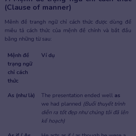
(Clause of manner)
Mênh đề trangh ngữ chỉ cách thức được dùng để
miêu tả cách thức của mệnh đề chính và bắt đầu
bằng những từ sau:
Mệnh đề
Ví dụ
trạng ngữ
chỉ cách
thức
As (như là)
The presentation ended well
as
we had planned
(Buổi thuyết trình
diễn ra tốt đẹp như chúng tôi đã lên
kế hoạch)
As if / As
He acts as if / as though he were a