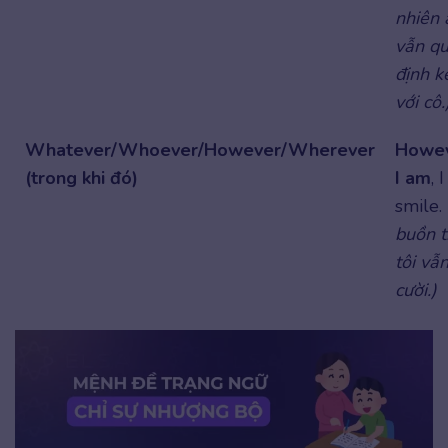
nhiên 
vẫn qu
định k
với cô.
Whatever/Whoever/However/Wherever
Howev
(trong khi đó)
I am
, 
smile.
buồn t
tôi vẫ
cười.)