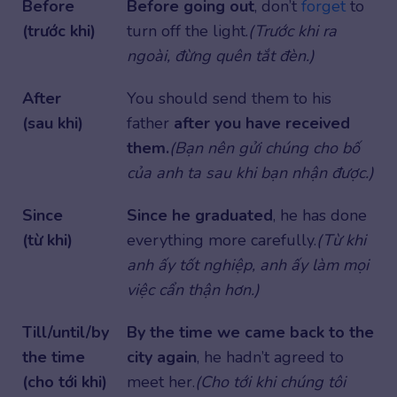
Before
Before going out
, don’t
forget
to
(trước khi)
turn off the light.
(Trước khi ra
ngoài, đừng quên tắt đèn.)
After
You should send them to his
(sau khi)
father
after you have received
them.
(Bạn nên gửi chúng cho bố
của anh ta sau khi bạn nhận được.)
Since
Since he graduated
, he has done
(từ khi)
everything more carefully.
(Từ khi
anh ấy tốt nghiệp, anh ấy làm mọi
việc cẩn thận hơn.)
Till/until/by
By the time we came back to the
the time
city again
, he hadn’t agreed to
(cho tới khi)
meet her.
(Cho tới khi chúng tôi