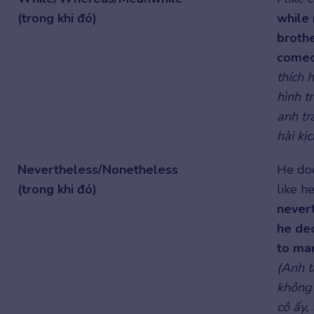
(trong khi đó)
while
brothe
come
thích 
hình t
anh tra
hài kịc
Nevertheless/Nonetheless
He doe
(trong khi đó)
like he
never
he de
to mar
(Anh t
không 
cô ấy, 