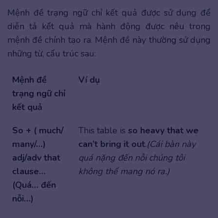
Mệnh đề trạng ngữ chỉ kết quả được sử dụng để
diễn tả kết quả mà hành động được nêu trong
mệnh đề chính tạo ra. Mệnh đề này thường sử dụng
những từ, cấu trúc sau:
Mệnh đề
Ví dụ
trạng ngữ chỉ
kết quả
So + ( much/
This table is
so heavy that we
many/…)
can’t bring it out
.
(Cái bàn này
adj/adv that
quá nặng đến nỗi chúng tôi
clause…
không thể mang nó ra.)
(Quá… đến
nỗi…)