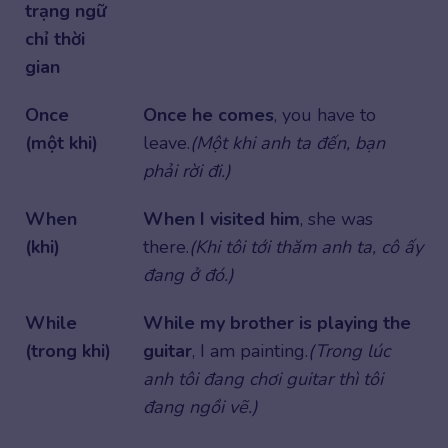
trạng ngữ
chỉ thời
gian
Once
Once he comes
, you have to
(một khi)
leave.
(Một khi anh ta đến, bạn
phải rời đi.)
When
When I visited him
, she was
(khi)
there.
(Khi tôi tới thăm anh ta, cô ấy
đang ở đó.)
While
While my brother is playing the
(trong khi)
guitar
, I am painting.
(Trong lúc
anh tôi đang chơi guitar thì tôi
đang ngồi vẽ.)