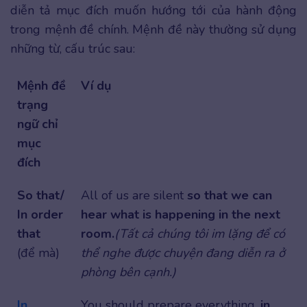
diễn tả mục đích muốn hướng tới của hành động
trong mệnh đề chính. Mệnh đề này thường sử dụng
những từ, cấu trúc sau:
Mệnh đề
Ví dụ
trạng
ngữ chỉ
mục
đích
So that/
All of us are silent
so that we can
In order
hear what is happening in the next
that
room.
(Tất cả chúng tôi im lặng để có
(để mà)
thể nghe được chuyện đang diễn ra ở
phòng bên cạnh.)
In
You should prepare everything,
in