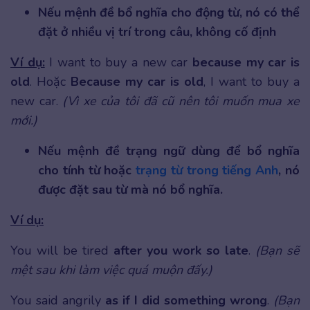
Nếu mệnh đề bổ nghĩa cho động từ, nó có thể
đặt ở nhiều vị trí trong câu, không cố định
Ví dụ:
I want to buy a new car
because my car is
old
. Hoặc
Because my car is old
, I want to buy a
new car.
(Vì xe của tôi đã cũ nên tôi muốn mua xe
mới.)
Nếu mệnh đề trạng ngữ dùng để bổ nghĩa
cho tính từ hoặc
trạng từ trong tiếng Anh
, nó
được đặt sau từ mà nó bổ nghĩa.
Ví dụ:
You will be tired
after you work so late
.
(Bạn sẽ
mệt sau khi làm việc quá muộn đấy.)
You said angrily
as if I did something wrong
.
(Bạn