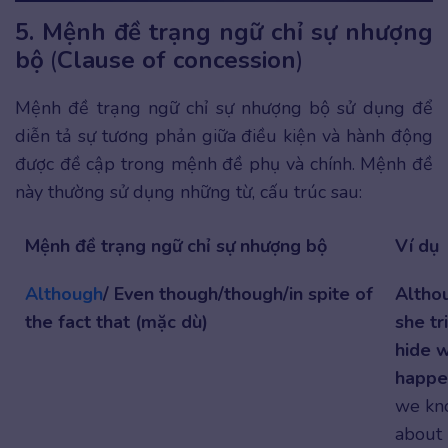
5. Mệnh đề trạng ngữ chỉ sự nhượng
bộ
(
Clause of concession
)
Mệnh đề trạng ngữ chỉ sự nhượng bộ sử dụng để
diễn tả sự tương phản giữa điều kiện và hành động
được đề cập trong mệnh đề phụ và chính. Mệnh đề
này thường sử dụng những từ, cấu trúc sau:
Mệnh đề trạng ngữ chỉ sự nhượng bộ
Ví dụ
Although
/ Even though/though/in spite of
Altho
the fact that (mặc dù)
she tr
hide 
happ
we kn
about 