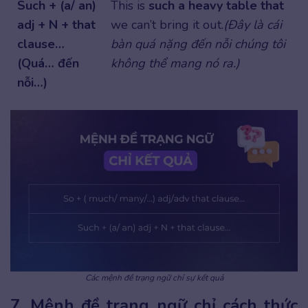
Such + (a/ an)
This is
such a heavy table that
adj + N + that
we can’t bring it out.
(Đây là cái
clause…
bàn quá nặng đến nỗi chúng tôi
(Quá… đến
không thể mang nó ra.)
nỗi…)
Các mệnh đề trạng ngữ chỉ sự kết quả
7. Mệnh đề trạng ngữ chỉ cách thức