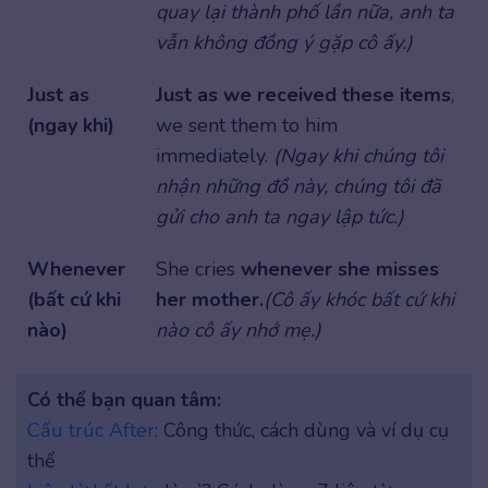
quay lại thành phố lần nữa, anh ta
vẫn không đồng ý gặp cô ấy.)
Just as
Just as we received these items
,
(ngay khi)
we sent them to him
immediately.
(Ngay khi chúng tôi
nhận những đồ này, chúng tôi đã
gửi cho anh ta ngay lập tức.)
Whenever
She cries
whenever she misses
(bất cứ khi
her mother.
(Cô ấy khóc bất cứ khi
nào)
nào cô ấy nhớ mẹ.)
Có thể bạn quan tâm:
Cấu trúc After
: Công thức, cách dùng và ví dụ cụ
thể