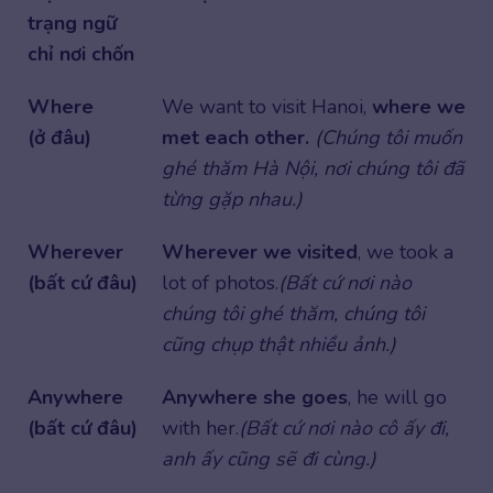
trạng ngữ
chỉ nơi chốn
Where
We want to visit Hanoi,
where we
(ở đâu)
met each other.
(Chúng tôi muốn
ghé thăm Hà Nội, nơi chúng tôi đã
từng gặp nhau.)
Wherever
Wherever we visited
, we took a
(bất cứ đâu)
lot of photos.
(Bất cứ nơi nào
chúng tôi ghé thăm, chúng tôi
cũng chụp thật nhiều ảnh.)
Anywhere
Anywhere she goes
, he will go
(bất cứ đâu)
with her.
(Bất cứ nơi nào cô ấy đi,
anh ấy cũng sẽ đi cùng.)