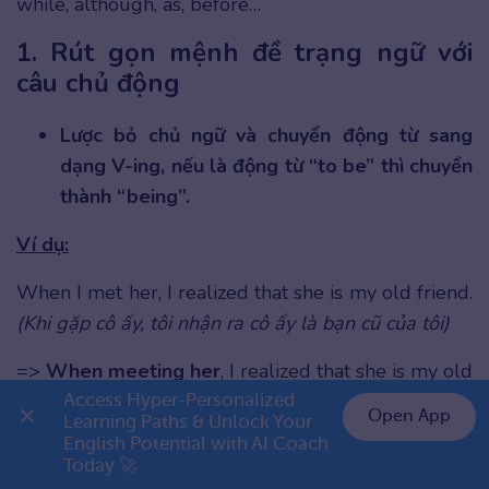
while, although, as, before…
1. Rút gọn mệnh đề trạng ngữ với
câu chủ động
Lược bỏ chủ ngữ và chuyển động từ sang
dạng V-ing, nếu là động từ “to be” thì chuyển
thành “being”.
Ví dụ:
When I met her, I realized that she is my old friend.
(Khi gặp cô ấy, tôi nhận ra cô ấy là bạn cũ của tôi)
=>
When meeting her
, I realized that she is my old
friend.
Access Hyper-Personalized 
Open App
Learning Paths & Unlock Your 
English Potential with AI Coach 
👉 Premium 1 năm chỉ 999K
Today 🚀