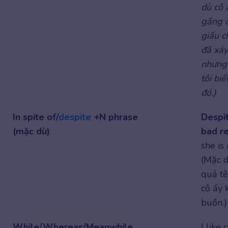
dù cô 
gắng 
giấu c
đã xảy
nhưng
tôi biế
đó.)
In spite of/
despite
+N phrase
Despi
(mặc dù)
bad re
she is 
(Mặc d
quả tệ
cô ấy 
buồn.)
While/Whereas/Meanwhile
I like 