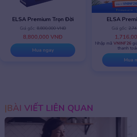
ELSA Premium Trọn Đời
ELSA Prem
Giá gốc:
8,800,000 VNĐ
Giá gốc:
2,7
8,800,000 VNĐ
1,716,0
Nhập mã
VNINF26
gi
thanh toá
Mua ngay
Mua 
BÀI VIẾT LIÊN QUAN