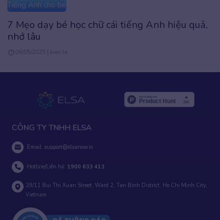
Tiếng Anh cho bé
Mách bạn 9 cách để bé học giỏi tiếng Anh tại
nhà
06/05/2025 | kien.le
CÔNG TY TNHH ELSA
Email:
support@elsanow.io
Hotline/Liên hệ:
1900 633 413
29/11 Bui Thi Xuan Street, Ward 2, Tan Binh District, Ho Chi Minh City,
Vietnam