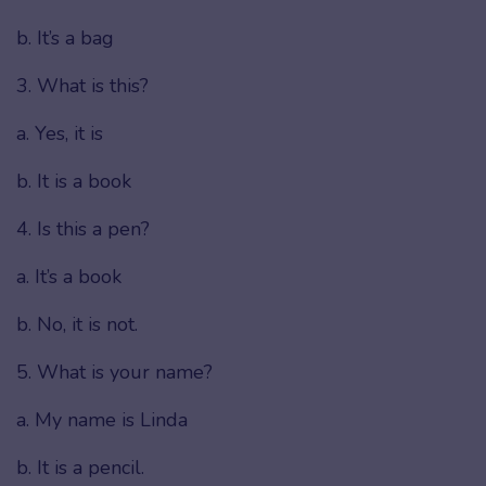
b. It’s a bag
3. What is this?
a. Yes, it is
b. It is a book
4. Is this a pen?
a. It’s a book
b. No, it is not.
5. What is your name?
a. My name is Linda
b. It is a pencil.