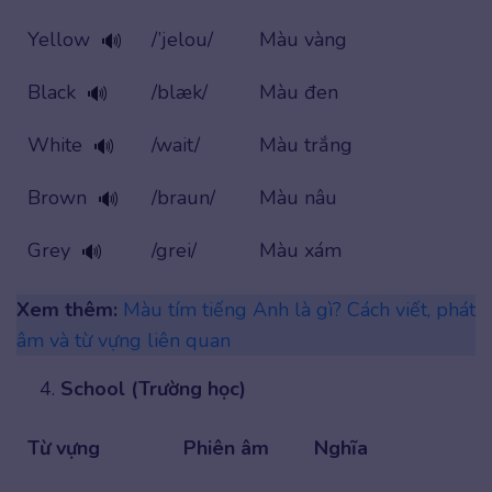
Yellow
/’jelou/
Màu vàng
🔊
Black
/blæk/
Màu đen
🔊
White
/wait/
Màu trắng
🔊
Brown
/braun/
Màu nâu
🔊
Grey
/grei/
Màu xám
🔊
Xem thêm:
Màu tím tiếng Anh là gì? Cách viết, phát
âm và từ vựng liên quan
School (Trường học)
Từ vựng
Phiên âm
Nghĩa