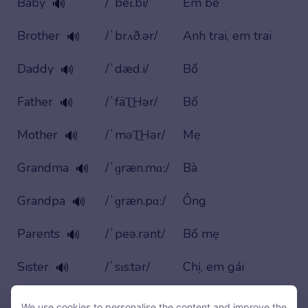
Baby
/ˈbeɪ.bi/
Em bé
🔊
Brother
/ˈbrʌð.ər/
Anh trai, em trai
🔊
Daddy
/ˈdæd.i/
Bố
🔊
Father
/ˈfäT͟Hər/
Bố
🔊
Mother
/ˈməT͟Hər/
Mẹ
🔊
Grandma
/ˈɡræn.mɑː/
Bà
🔊
Grandpa
/ˈɡræn.pɑː/
Ông
🔊
Parents
/ˈpeə.rənt/
Bố mẹ
🔊
Sister
/ˈsɪs.tər/
Chị, em gái
🔊
Uncle
/ˈʌŋkl/
Chú, bác trai, cậu
🔊
We use cookies to personalise the content and improve the