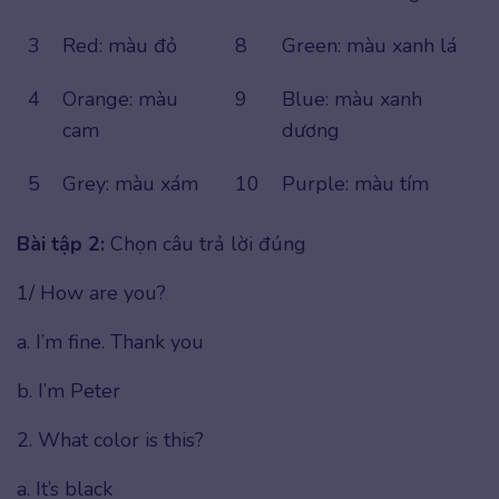
3
Red: màu đỏ
8
Green: màu xanh lá
4
Orange: màu
9
Blue: màu xanh
cam
dương
5
Grey: màu xám
10
Purple: màu tím
Bài tập 2:
Chọn câu trả lời đúng
1/ How are you?
a. I’m fine. Thank you
b. I’m Peter
2. What color is this?
a. It’s black