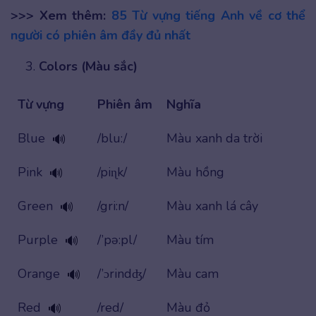
>>> Xem thêm:
85 Từ vựng tiếng Anh về cơ thể
người có phiên âm đầy đủ nhất
Colors (Màu sắc)
Từ vựng
Phiên âm
Nghĩa
Blue
/blu:/
Màu xanh da trời
🔊
Pink
/piɳk/
Màu hồng
🔊
Green
/gri:n/
Màu xanh lá cây
🔊
Purple
/’pə:pl/
Màu tím
🔊
Orange
/’ɔrindʤ/
Màu cam
🔊
Red
/red/
Màu đỏ
🔊