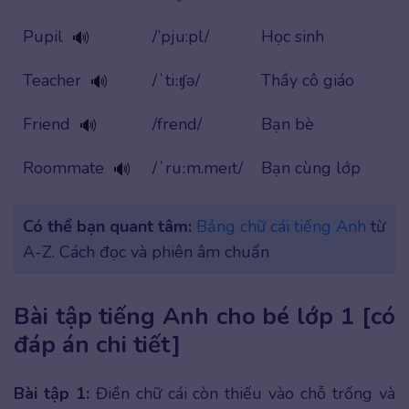
Pupil
/’pju:pl/
Học sinh
🔊
Teacher
/ˈtiːʧə/
Thầy cô giáo
🔊
Friend
/frend/
Bạn bè
🔊
Roommate
/ˈruːm.meɪt/
Bạn cùng lớp
🔊
Có thể bạn quant tâm:
Bảng chữ cái tiếng Anh
từ
A-Z. Cách đọc và phiên âm chuẩn
Bài tập tiếng Anh cho bé lớp 1 [có
đáp án chi tiết]
Bài tập 1:
Điền chữ cái còn thiếu vào chỗ trống và