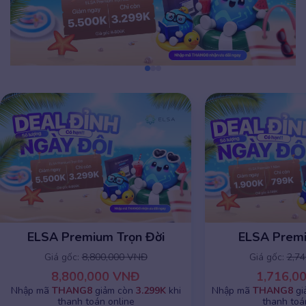
ELSA Premium 1 năm
ELSA Premiu
Giá gốc:
2,745,000 VNĐ
Giá gốc:
8,8
1,716,000 VNĐ
8,800,0
Nhập mã
THANG8
giảm chỉ còn
799K
khi
Nhập mã
THANG8
g
thanh toán online
thanh toá