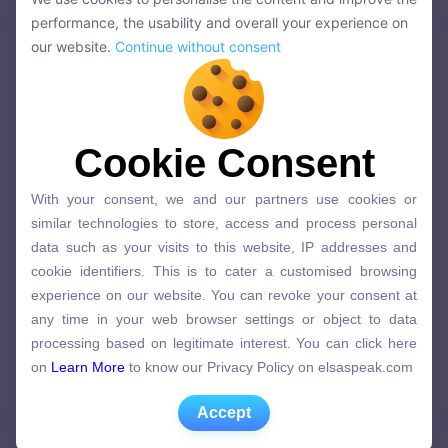
We use cookies to personalise the content and improve the
performance, the usability and overall your experience on
Aunt
/ænt/
Cô
🔊
performance, the usability and overall your experience on
our website.
Continue without consent
our website.
Continue without consent
Body (Cơ thể)
Từ vựng
Phiên âm
Nghĩa
Cookie Consent
Cookie Consent
With your consent, we and our partners use cookies or
Head
/hed/
Đầu
🔊
With your consent, we and our partners use cookies or
similar technologies to store, access and process personal
similar technologies to store, access and process personal
data such as your visits to this website, IP addresses and
Face
/feɪs/
Mặt
🔊
data such as your visits to this website, IP addresses and
cookie identifiers. This is to cater a customised browsing
cookie identifiers. This is to cater a customised browsing
experience on our website. You can revoke your consent at
Nose
/nəʊz/
Mũi
🔊
experience on our website. You can revoke your consent at
any time in your web browser settings or object to data
any time in your web browser settings or object to data
processing based on legitimate interest. You can click here
Mouth
/maʊθ/
Miệng
🔊
processing based on legitimate interest. You can click here
on
Learn More
to know our Privacy Policy on elsaspeak.com
on
Learn More
to know our Privacy Policy on elsaspeak.com
Tongue
/tʌŋ/
Lưỡi
🔊
Accept
Accept
Neck
/nek/
Cổ
🔊