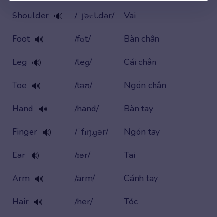
Shoulder
/ˈʃəʊl.dər/
Vai
🔊
Foot
/fʊt/
Bàn chân
🔊
Leg
/leɡ/
Cái chân
🔊
Toe
/təʊ/
Ngón chân
🔊
Hand
/hand/
Bàn tay
🔊
Finger
/ˈfɪŋ.ɡər/
Ngón tay
🔊
Ear
/ɪər/
Tai
🔊
Arm
/ärm/
Cánh tay
🔊
Hair
/her/
Tóc
🔊