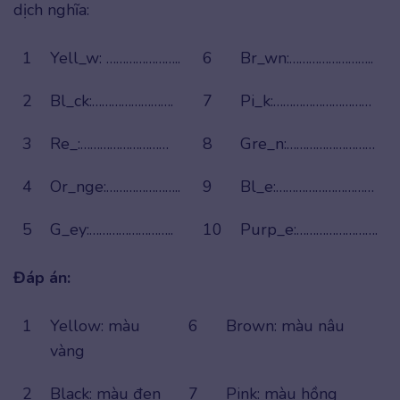
dịch nghĩa:
1
Yell_w: …………………..
6
Br_wn:……………………..
2
Bl_ck:…………………….
7
Pi_k:…………………………
3
Re_:………………………
8
Gre_n:………………………
4
Or_nge:…………………..
9
Bl_e:…………………………
5
G_ey:……………………..
10
Purp_e:…………………….
Đáp án:
1
Yellow: màu
6
Brown: màu nâu
vàng
2
Black: màu đen
7
Pink: màu hồng