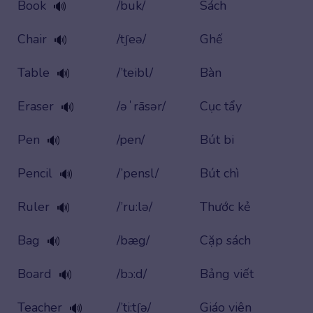
Book
/buk/
Sách
🔊
Chair
/tʃeə/
Ghế
🔊
Table
/’teibl/
Bàn
🔊
Eraser
/əˈrāsər/
Cục tẩy
🔊
Pen
/pen/
Bút bi
🔊
Pencil
/’pensl/
Bút chì
🔊
Ruler
/’ru:lə/
Thước kẻ
🔊
Bag
/bæg/
Cặp sách
🔊
Board
/bɔ:d/
Bảng viết
🔊
Teacher
/’ti:tʃə/
Giáo viên
🔊