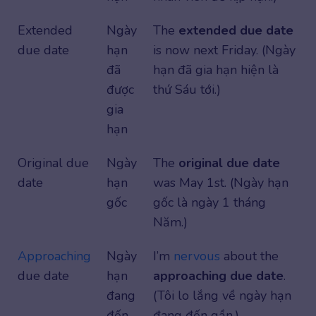
Extended
Ngày
The
extended due date
due date
hạn
is now next Friday. (Ngày
đã
hạn đã gia hạn hiện là
được
thứ Sáu tới.)
gia
hạn
Original due
Ngày
The
original due date
date
hạn
was May 1st. (Ngày hạn
gốc
gốc là ngày 1 tháng
Năm.)
Approaching
Ngày
I’m
nervous
about the
due date
hạn
approaching due date
.
đang
(Tôi lo lắng về ngày hạn
đến
đang đến gần.)