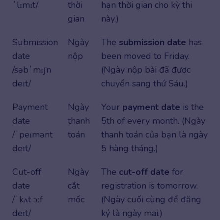
ˈlɪmɪt/
thời
hạn thời gian cho kỳ thi
gian
này.)
Submission
Ngày
The
submission date
has
date
nộp
been moved to Friday.
/səbˈmɪʃn
(Ngày nộp bài đã được
deɪt/
chuyển sang thứ Sáu.)
Payment
Ngày
Your
payment date
is the
date
thanh
5th of every month. (Ngày
/ˈpeɪmənt
toán
thanh toán của bạn là ngày
deɪt/
5 hàng tháng.)
Cut-off
Ngày
The
cut-off date
for
date
cắt
registration is tomorrow.
/ˈkʌt ɔːf
mốc
(Ngày cuối cùng để đăng
deɪt/
ký là ngày mai.)