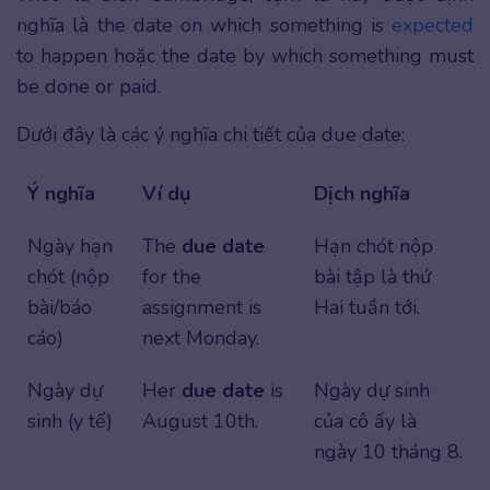
nghĩa là the date on which something is
expected
to happen hoặc the date by which something must
be done or paid.
Dưới đây là các ý nghĩa chi tiết của due date:
Ý nghĩa
Ví dụ
Dịch nghĩa
Ngày hạn
The
due date
Hạn chót nộp
chót (nộp
for the
bài tập là thứ
bài/báo
assignment is
Hai tuần tới.
cáo)
next Monday.
Ngày dự
Her
due date
is
Ngày dự sinh
sinh (y tế)
August 10th.
của cô ấy là
ngày 10 tháng 8.