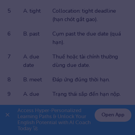
5
A. tight
Collocation: tight deadline
(hạn chót gắt gao).
6
B. past
Cụm past the due date (quá
hạn).
7
A. due
Thuế hoặc tài chính thường
date
dùng due date.
8
B. meet
Đáp ứng đúng thời hạn.
9
A. due
Trạng thái sắp đến hạn nộp.
10
B. time
Giới hạn thời gian sử dụng
Access Hyper-Personalized 
Open App
limit
thiết bị.
Learning Paths & Unlock Your 
English Potential with AI Coach 
👉 Premium 1 năm chỉ 799K
Bảng đáp án bài tập 2
Today 🚀