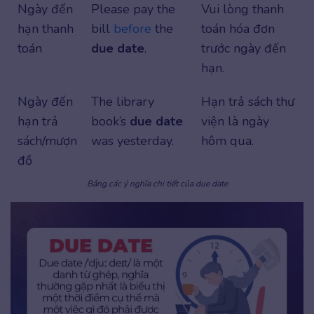
Ngày đến
Please pay the
Vui lòng thanh
hạn thanh
bill
before
the
toán hóa đơn
toán
due date
.
trước ngày đến
hạn.
Ngày đến
The library
Hạn trả sách thư
hạn trả
book’s
due date
viện là ngày
sách/mượn
was yesterday.
hôm qua.
đồ
Bảng các ý nghĩa chi tiết của due date