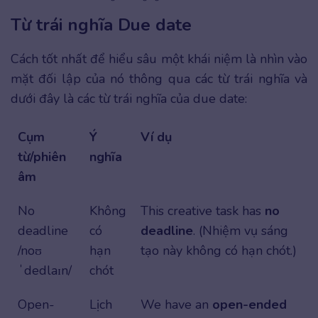
Từ trái nghĩa Due date
Cách tốt nhất để hiểu sâu một khái niệm là nhìn vào
mặt đối lập của nó thông qua các từ trái nghĩa và
dưới đây là các từ trái nghĩa của due date:
Cụm
Ý
Ví dụ
từ/phiên
nghĩa
âm
No
Không
This creative task has
no
deadline
có
deadline
. (Nhiệm vụ sáng
/noʊ
hạn
tạo này không có hạn chót.)
ˈdedlaɪn/
chót
Open-
Lịch
We have an
open-ended