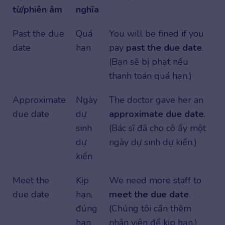
từ/phiên âm
nghĩa
Past the due
Quá
You will be fined if you
date
hạn
pay
past the due date
.
(Bạn sẽ bị phạt nếu
thanh toán quá hạn.)
Approximate
Ngày
The doctor gave her an
due date
dự
approximate due date
.
sinh
(Bác sĩ đã cho cô ấy một
dự
ngày dự sinh dự kiến.)
kiến
Meet the
Kịp
We need more staff to
due date
hạn,
meet the due date
.
đúng
(Chúng tôi cần thêm
hạn
nhân viên để kịp hạn.)