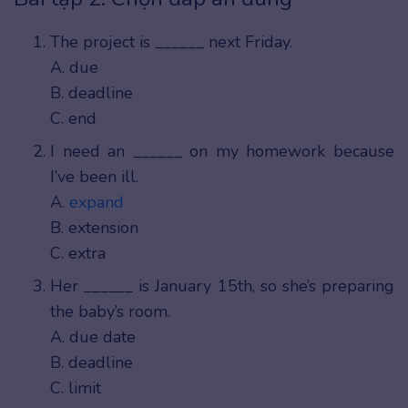
The project is ______ next Friday.
A. due
B. deadline
C. end
I need an ______ on my homework because
I’ve been ill.
A.
expand
B. extension
C. extra
Her ______ is January 15th, so she’s preparing
the baby’s room.
A. due date
B. deadline
C. limit