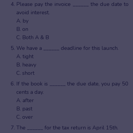
Please pay the invoice ______ the due date to
avoid interest.
A. by
B. on
C. Both A & B
We have a ______ deadline for this launch.
A. tight
B. heavy
C. short
If the book is ______ the due date, you pay 50
cents a day.
A. after
B. past
C. over
The ______ for the tax return is April 15th.