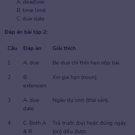
A. deadline
B. time limit
C. due date
Đáp án bài tập 2:
Câu
Đáp án
Giải thích
1
A. due
Be due chỉ thời hạn nộp bài.
2
B.
Xin gia hạn (noun).
extension
3
A. due
Ngày dự sinh (thai sản).
date
4
C. Both A
Trả trước (by) hoặc đúng ngày
& B
(on) đều được.