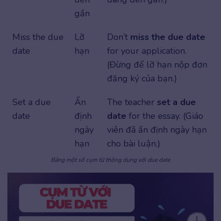
gần
Miss the due
Lỡ
Don’t
miss the due date
date
hạn
for your application.
(Đừng để lỡ hạn nộp đơn
đăng ký của bạn.)
Set a due
Ấn
The teacher
set a due
date
định
date
for the essay. (Giáo
ngày
viên đã ấn định ngày hạn
hạn
cho bài luận.)
Bảng một số cụm từ thông dụng với due date