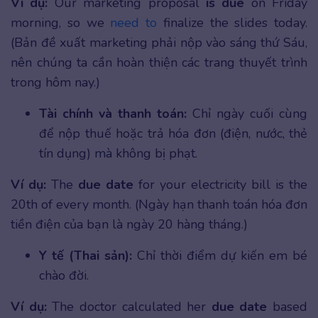
Ví dụ:
Our marketing proposal
is due
on Friday
morning, so we
need to
finalize the slides today.
(Bản đề xuất marketing phải nộp vào sáng thứ Sáu,
nên chúng ta cần hoàn thiện các trang thuyết trình
trong hôm nay.)
Tài chính và thanh toán:
Chỉ ngày cuối cùng
để nộp thuế hoặc trả hóa đơn (điện, nước, thẻ
tín dụng) mà không bị phạt.
Ví dụ:
The
due date
for your electricity bill is the
20th of every month. (Ngày hạn thanh toán hóa đơn
tiền điện của bạn là ngày 20 hàng tháng.)
Y tế (Thai sản):
Chỉ thời điểm dự kiến em bé
chào đời.
Ví dụ:
The doctor calculated her
due date
based