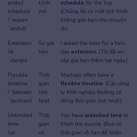
ended
trình
schedule
for the trip.
schedule
mở
(Chúng tôi có một lịch trình
/ˈoʊpən
không giới hạn cho chuyến
ˈendɪd/
đi.)
Extension
Sự gia
I asked the boss for a two-
/ɪk
hạn
day
extension
. (Tôi đã xin
ˈstenʃn/
sếp gia hạn thêm hai ngày.)
Flexible
Thời
Startups often have a
timeline
gian
flexible timeline
. (Các công
/ˈfleksəbl
linh
ty khởi nghiệp thường có
ˈtaɪmlaɪn/
hoạt
dòng thời gian linh hoạt.)
Unlimited
Thời
You have
unlimited time
to
time
gian
finish the puzzle. (Bạn có
/ʌn
vô
thời gian vô hạn để hoàn