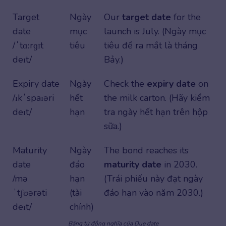
Target
Ngày
Our
target date
for the
date
mục
launch is July. (Ngày mục
/ˈtɑːrɡɪt
tiêu
tiêu để ra mắt là tháng
deɪt/
Bảy.)
Expiry date
Ngày
Check the
expiry date
on
/ɪkˈspaɪəri
hết
the milk carton. (Hãy kiểm
deɪt/
hạn
tra ngày hết hạn trên hộp
sữa.)
Maturity
Ngày
The bond reaches its
date
đáo
maturity date
in 2030.
/mə
hạn
(Trái phiếu này đạt ngày
ˈtʃʊərəti
(tài
đáo hạn vào năm 2030.)
deɪt/
chính)
Bảng từ đồng nghĩa của Due date