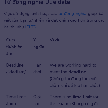
Từ đồng nghĩa Due date
Việc sử dụng linh hoạt các
từ đồng nghĩa
giúp bài
viết của bạn tự nhiên và đạt điểm cao hơn trong các
bài thi như
IELTS
.
Cụm
Ý
Ví dụ
từ/phiên
nghĩa
âm
Deadline
Hạn
We are working hard to
/ˈdedlaɪn/
chót
meet the
deadline
.
(Chúng tôi đang làm việc
chăm chỉ để kịp hạn chót.)
Time limit
Giới
There is no
time limit
for
/taɪm
hạn
this exam. (Không có giới