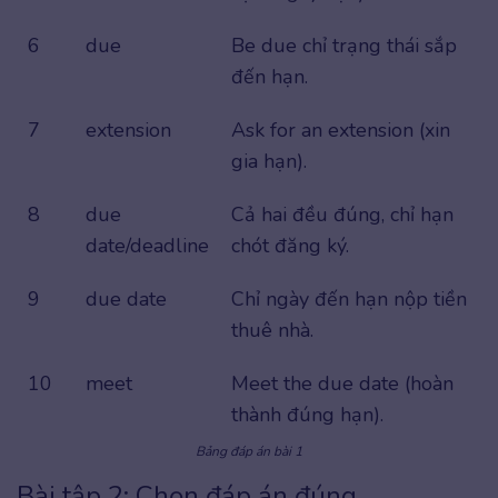
6
due
Be due chỉ trạng thái sắp
đến hạn.
7
extension
Ask for an extension (xin
gia hạn).
8
due
Cả hai đều đúng, chỉ hạn
date/deadline
chót đăng ký.
9
due date
Chỉ ngày đến hạn nộp tiền
thuê nhà.
10
meet
Meet the due date (hoàn
thành đúng hạn).
Bảng đáp án bài 1
Bài tập 2: Chọn đáp án đúng