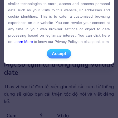
similar technologies to store, access and process personal
similar technologies to store, access and process personal
data such as your visits to this website, IP addresses and
data such as your visits to this website, IP addresses and
cookie identifiers. This is to cater a customised browsing
cookie identifiers. This is to cater a customised browsing
experience on our website. You can revoke your consent at
experience on our website. You can revoke your consent at
any time in your web browser settings or object to data
any time in your web browser settings or object to data
processing based on legitimate interest. You can click here
processing based on legitimate interest. You can click here
on
Learn More
to know our Privacy Policy on elsaspeak.com
on
Learn More
to know our Privacy Policy on elsaspeak.com
Từ đồng nghĩa và trái nghĩa Due date
Accept
Accept
Một số cụm từ thông dụng với due
date
Thay vì học từ đơn lẻ, việc ghi nhớ các cụm từ thông
dụng sẽ giúp bạn cải thiện tốc độ nói và viết đáng
kể:
Cụm
Ý
Ví dụ