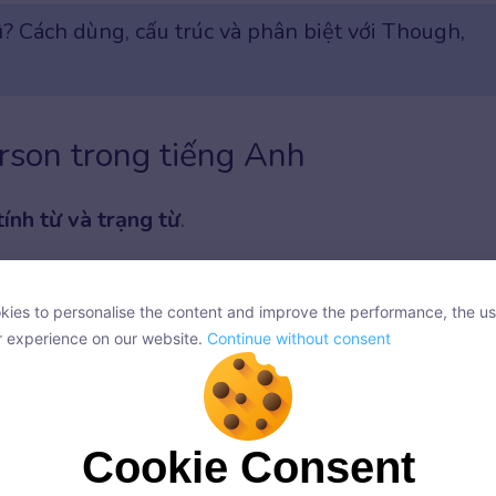
̀? Cách dùng, cấu trúc và phân biệt với Though,
erson trong tiếng Anh
tính từ và trạng từ
.
:
ies to personalise the content and improve the performance, the us
ies to personalise the content and improve the performance, the us
r experience on our website.
Continue without consent
r experience on our website.
Continue without consent
nces[sIndex].text }}
Cookie Consent
Cookie Consent
onsent, we and our partners use cookies or similar technologies to s