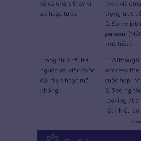
và cá nhân, thay vì
than
via ema
ảo hoặc từ xa.
trọng trực ti
2. Some job 
person
. (Mộ
trực tiếp.)
Trong thực tế, trái
1. Although 
ngược với việc được
address the
đại diện hoặc mô
cuộc họp, nh
phỏng.
2. Seeing th
looking at a
rất nhiều so
Ý ngh