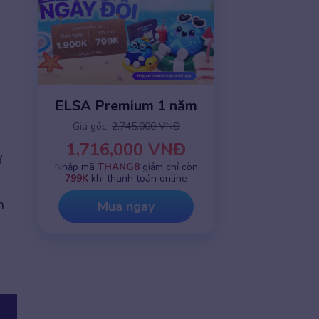
ELSA Premium 1 năm
Giá gốc:
2,745,000 VNĐ
1,716,000 VNĐ
ự
Nhập mã
THANG8
giảm chỉ còn
799K
khi thanh toán online
n
Mua ngay