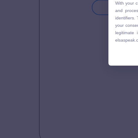
With your c
Tiếp 
and proces
and proces
identifiers
identifiers
your consen
your consen
legitimate
legitimate
elsaspeak.
elsaspeak.