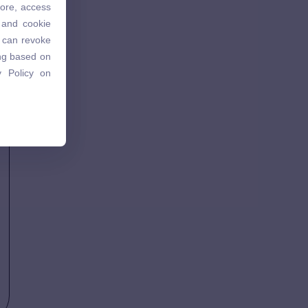
tore, access
 and cookie
 and cookie
u can revoke
u can revoke
ing based on
ing based on
 Policy on
 Policy on