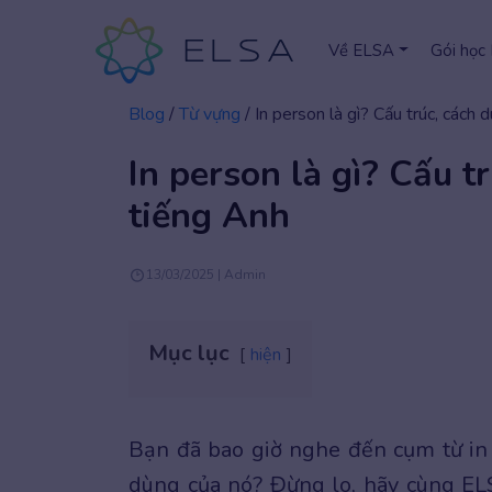
Về ELSA
Gói học
Blog
/
Từ vựng
/
In person là gì? Cấu trúc, cách
In person là gì? Cấu t
tiếng Anh
13/03/2025 | Admin
Mục lục
hiện
Bạn đã bao giờ nghe đến cụm từ in 
dùng của nó? Đừng lo, hãy cùng EL