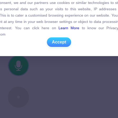
onsent, we and our partners use cookies or similar technologies to s
tục
Cải thiện ngay
s personal data such as your visits to this website, IP addresses
s personal data such as your visits to this website, IP addresses
. This is to cater a customised browsing experience on our website. Yo
. This is to cater a customised browsing experience on our website. Yo
t at any time in your web browser settings or object to data process
t at any time in your web browser settings or object to data process
 interest. You can click here on
Learn More
to know our Privacy
 interest. You can click here on
Learn More
to know our Privacy
com
com
Accept
Accept