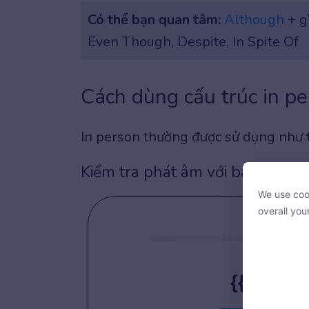
Có thể bạn quan tâm:
Although
+ gi
Even Though, Despite, In Spite Of
Cách dùng cấu trúc in p
In person thường được sử dụng như
Kiểm tra phát âm với bài tập sau
We use cook
We use cook
overall you
overall you
{{ sente
With your c