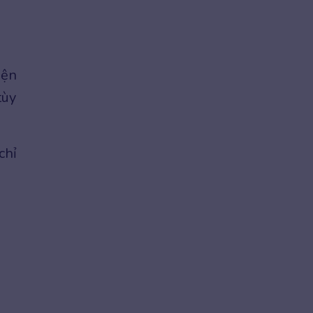
iện
tùy
chỉ