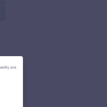
ability and
ability and
tore, access