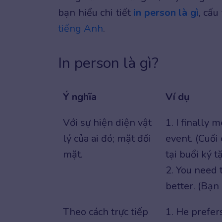
bạn hiểu chi tiết
in person là gì
, cấu
tiếng Anh
.
In person là gì?
Ý nghĩa
Ví dụ
Với sự hiện diện vật
1. I finally 
lý của ai đó; mặt đối
event. (Cuối 
mặt.
tại buổi ký t
2. You need 
better. (Bạn
Theo cách trực tiếp
1. He prefer