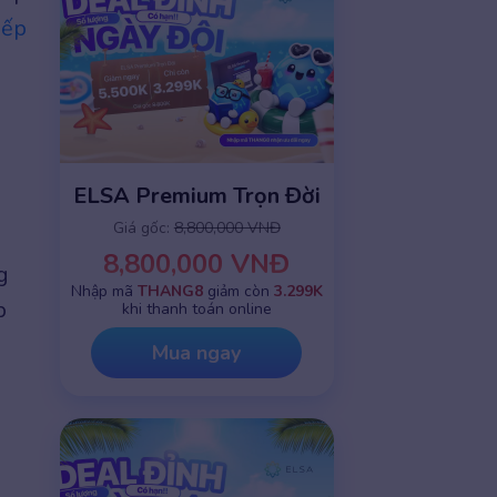
iếp
ELSA Premium Trọn Đời
Giá gốc:
8,800,000 VNĐ
8,800,000 VNĐ
g
Nhập mã
THANG8
giảm còn
3.299K
p
khi thanh toán online
Mua ngay