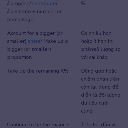
/comprise/
contribute
/
%
/constitute + number or
percentage
Account for a bigger (or
Có nhiều hơn
smaller)
share
/ Make up a
hoặc ít hơn thị
bigger (or smaller)
phần/số lượng so
proportion
với cái khác.
Take up the remaining X%
Đóng góp hoặc
chiếm phần trăm
còn lại, dùng để
diễn tả đối tượng
dữ liệu cuối
cùng.
Continue to be the major +
Tiếp tục dẫn vị