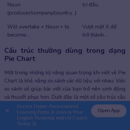
Noun
trí đầu.
(producer/company/country…)
Will overtake + Noun + to
Vượt mặt X để
become…
trở thành…
Cấu trúc thường dùng trong dạng
Pie Chart
Một trong những kỹ năng quan trọng khi viết về Pie
Chart là khả năng so sánh các dữ liệu với nhau. Việc
so sánh sẽ giúp bài viết của bạn trở nên sinh động
và thuyết phục hơn. Dưới đây là một số cấu trúc câu
hữu ích để bạn thực hiện điều này:
Access Hyper-Personalized 
Open App
Learning Paths & Unlock Your 
English Potential with AI Coach 
👉 Premium 1 năm chỉ 799K
Cấu trúc so sánh
Ví dụ
Today 🚀