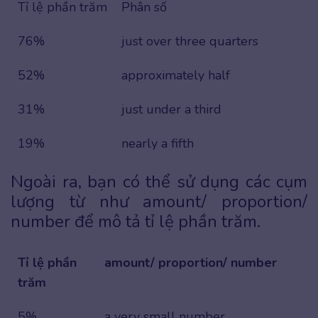
Tỉ lệ phần trăm
Phân số
76%
just over three quarters
52%
approximately half
31%
just under a third
19%
nearly a fifth
Ngoài ra, bạn có thể sử dụng các cụm
lượng từ như amount/ proportion/
number để mô tả tỉ lệ phần trăm.
Tỉ lệ phần
amount/ proportion/ number
trăm
5%
a very small number