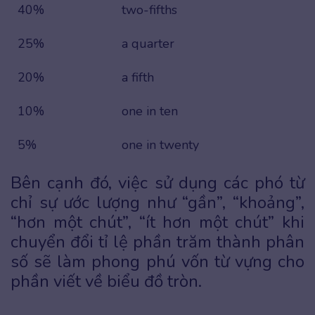
40%
two-fifths
25%
a quarter
20%
a fifth
10%
one in ten
5%
one in twenty
Bên cạnh đó, việc sử dụng các phó từ
chỉ sự ước lượng như “gần”, “khoảng”,
“hơn một chút”, “ít hơn một chút” khi
chuyển đổi tỉ lệ phần trăm thành phân
số sẽ làm phong phú vốn từ vựng cho
phần viết về biểu đồ tròn.