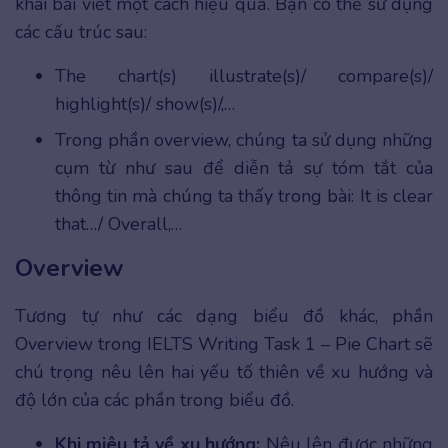
khai bài viết một cách hiệu quả. Bạn có thể sử dụng
các cấu trúc sau:
The chart(s) illustrate(s)/ compare(s)/
highlight(s)/ show(s)/,…
Trong phần overview, chúng ta sử dụng những
cụm từ như sau để diễn tả sự tóm tắt của
thông tin mà chúng ta thấy trong bài: It is clear
that…/ Overall,…
Overview
Tương tự như các dạng biểu đồ khác, phần
Overview trong IELTS Writing Task 1 – Pie Chart sẽ
chú trọng nêu lên hai yếu tố thiên về xu hướng và
độ lớn của các phần trong biểu đồ.
Khi miêu tả về xu hướng:
Nêu lên được những