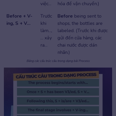
việc…
hóa để vận chuyển.)
Before + V-
Trước
Before
being sent to
ing, S + V…
khi
shops, the bottles are
làm…,
labeled. (Trước khi được
… xảy
gửi đến cửa hàng, các
ra…
chai nước được dán
nhãn.)
Bảng các cấu trúc câu trong dạng bài Process