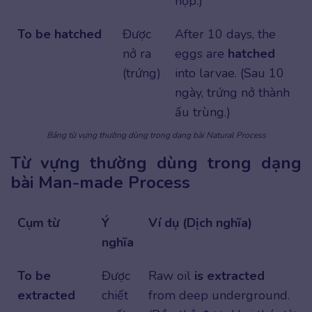
hợp.)
To be hatched
Được
After 10 days, the
nở ra
eggs are
hatched
(trứng)
into larvae. (Sau 10
ngày, trứng nở thành
ấu trùng.)
Bảng từ vựng thường dùng trong dạng bài Natural Process
Từ vựng thường dùng trong dạng
bài Man-made Process
Cụm từ
Ý
Ví dụ (Dịch nghĩa)
nghĩa
To be
Được
Raw oil
is extracted
extracted
chiết
from deep underground.