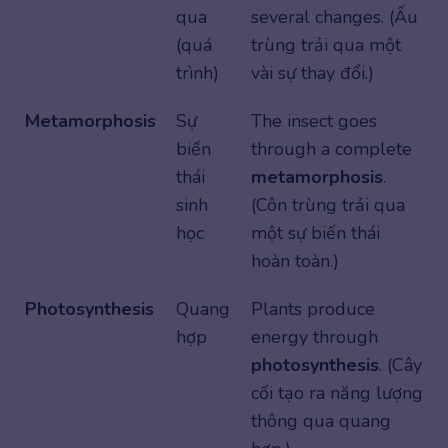
qua
several changes. (Ấu
(quá
trùng trải qua một
trình)
vài sự thay đổi.)
Metamorphosis
Sự
The insect goes
biến
through a complete
thái
metamorphosis
.
sinh
(Côn trùng trải qua
học
một sự biến thái
hoàn toàn.)
Photosynthesis
Quang
Plants produce
hợp
energy through
photosynthesis
. (Cây
cối tạo ra năng lượng
thông qua quang