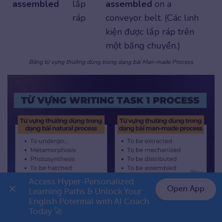
assembled
lắp
assembled
on a
ráp
conveyor belt. (Các linh
kiện được lắp ráp trên
một băng chuyền.)
Bảng từ vựng thường dùng trong dạng bài Man-made Process
Access Hyper-Personalized 
Open App
Learning Paths & Unlock Your 
Các từ vựng thường dùng trong dạng bài natural process và man-made
English Potential with AI Coach 
👉 Premium 1 năm chỉ 799K
process
Today 🚀