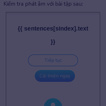
Kiểm tra phát âm với bài tập sau:
{{ sentences[sIndex].text
}}
Tiếp tục
Cải thiện ngay