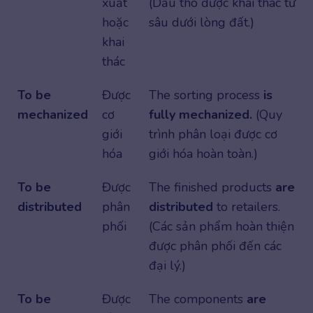
xuất
(Dầu thô được khai thác từ
hoặc
sâu dưới lòng đất.)
khai
thác
To be
Được
The sorting process
is
mechanized
cơ
fully mechanized.
(Quy
giới
trình phân loại được cơ
hóa
giới hóa hoàn toàn.)
To be
Được
The finished products
are
distributed
phân
distributed
to retailers.
phối
(Các sản phẩm hoàn thiện
được phân phối đến các
đại lý.)
To be
Được
The components
are