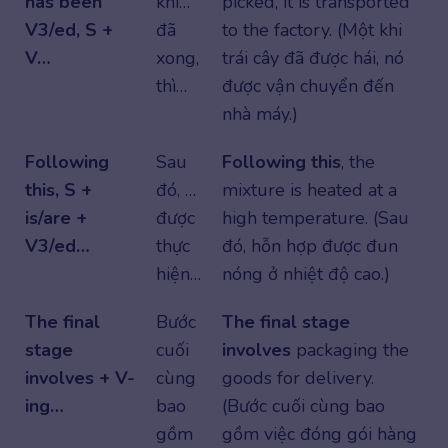
has been
khi…
picked, it is transported
V3/ed, S +
đã
to the factory. (Một khi
V…
xong,
trái cây đã được hái, nó
thì…
được vận chuyển đến
nhà máy.)
Following
Sau
Following this
, the
this, S +
đó, …
mixture is heated at a
is/are +
được
high temperature. (Sau
V3/ed…
thực
đó, hỗn hợp được đun
hiện…
nóng ở nhiệt độ cao.)
The final
Bước
The final stage
stage
cuối
involves
packaging the
involves + V-
cùng
goods for delivery.
ing…
bao
(Bước cuối cùng bao
gồm
gồm việc đóng gói hàng