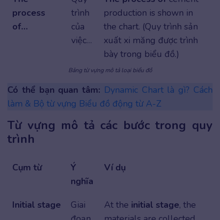
process
trình
production is shown in
of…
của
the chart. (Quy trình sản
việc…
xuất xi măng được trình
bày trong biểu đồ.)
Bảng từ vựng mô tả loại biểu đồ
Có thể bạn quan tâm:
Dynamic Chart là gì? Cách
làm & Bộ từ vựng Biểu đồ động từ A-Z
Từ vựng mô tả các bước trong quy
trình
Cụm từ
Ý
Ví dụ
nghĩa
Initial stage
Giai
At the
initial
stage
, the
đoạn
materials are collected.