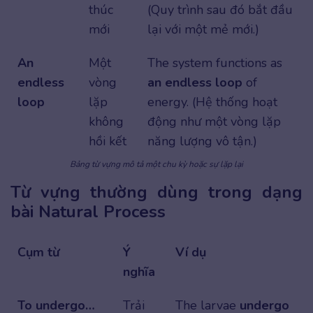
thúc
(Quy trình sau đó bắt đầu
mới
lại với một mẻ mới.)
An
Một
The system functions as
endless
vòng
an endless loop
of
loop
lặp
energy. (Hệ thống hoạt
không
động như một vòng lặp
hồi kết
năng lượng vô tận.)
Bảng từ vựng mô tả một chu kỳ hoặc sự lặp lại
Từ vựng thường dùng trong dạng
bài Natural Process
Cụm từ
Ý
Ví dụ
nghĩa
To undergo…
Trải
The larvae
undergo