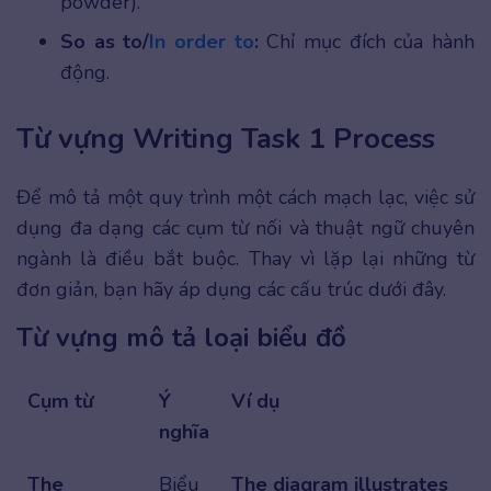
powder).
So as to/
In order to
:
Chỉ mục đích của hành
động.
Từ vựng Writing Task 1 Process
Để mô tả một quy trình một cách mạch lạc, việc sử
dụng đa dạng các cụm từ nối và thuật ngữ chuyên
ngành là điều bắt buộc. Thay vì lặp lại những từ
đơn giản, bạn hãy áp dụng các cấu trúc dưới đây.
Từ vựng mô tả loại biểu đồ
Cụm từ
Ý
Ví dụ
nghĩa
The
Biểu
The diagram illustrates