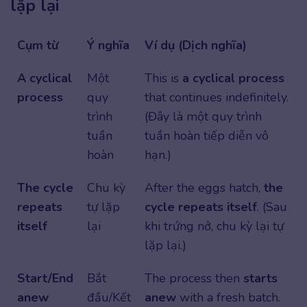
lặp lại
Cụm từ
Ý nghĩa
Ví dụ (Dịch nghĩa)
A cyclical
Một
This is
a cyclical process
process
quy
that continues indefinitely.
trình
(Đây là một quy trình
tuần
tuần hoàn tiếp diễn vô
hoàn
hạn.)
The cycle
Chu kỳ
After the eggs hatch,
the
repeats
tự lặp
cycle repeats itself
. (Sau
itself
lại
khi trứng nở, chu kỳ lại tự
lặp lại.)
Start/End
Bắt
The process then
starts
anew
đầu/Kết
anew
with a fresh batch.