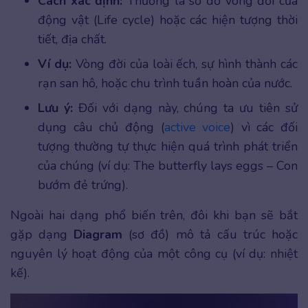
Cách xác định:
Thường là sơ đồ vòng đời của
động vật (Life cycle) hoặc các hiện tượng thời
tiết, địa chất.
Ví dụ:
Vòng đời của loài ếch, sự hình thành các
rạn san hô, hoặc chu trình tuần hoàn của nước.
Lưu ý:
Đối với dạng này, chúng ta ưu tiên sử
dụng câu chủ động (
active voice
) vì các đối
tượng thường tự thực hiện quá trình phát triển
của chúng (ví dụ: The butterfly lays eggs – Con
bướm đẻ trứng).
Ngoài hai dạng phổ biến trên, đôi khi bạn sẽ bắt
gặp dạng
Diagram
(sơ đồ) mô tả cấu trúc hoặc
nguyên lý hoạt động của một công cụ (ví dụ: nhiệt
kế).