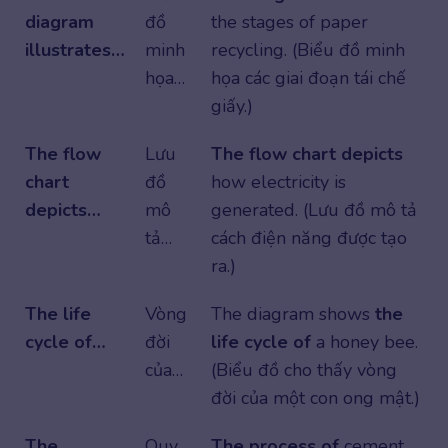
diagram
đồ
the stages of paper
illustrates…
minh
recycling. (Biểu đồ minh
họa…
họa các giai đoạn tái chế
giấy.)
The flow
Lưu
The flow chart depicts
chart
đồ
how electricity is
depicts…
mô
generated. (Lưu đồ mô tả
tả…
cách điện năng được tạo
ra.)
The life
Vòng
The diagram shows
the
cycle of…
đời
life cycle of
a honey bee.
của…
(Biểu đồ cho thấy vòng
đời của một con ong mật.)
The
Quy
The process of
cement