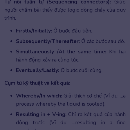
Từ nối tuần tự (Sequencing connectors):
Giúp
người chấm bài thấy được logic dòng chảy của quy
trình.
Firstly/Initially:
Ở bước đầu tiên.
Subsequently/Thereafter:
Ở các bước sau đó.
Simultaneously /At the same time:
Khi hai
hành động xảy ra cùng lúc.
Eventually/Lastly:
Ở bước cuối cùng.
Cụm từ kỹ thuật và kết quả:
Whereby/In which:
Giải thích cơ chế (Ví dụ: …a
process whereby the liquid is cooled).
Resulting in + V-ing:
Chỉ ra kết quả của hành
động trước (Ví dụ: …resulting in a fine