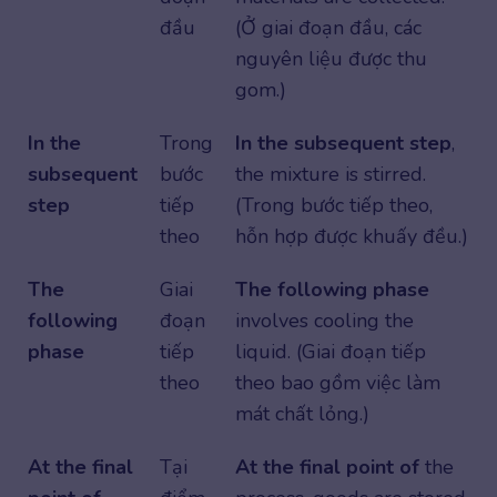
đầu
(Ở giai đoạn đầu, các
nguyên liệu được thu
gom.)
In the
Trong
In the subsequent step
,
subsequent
bước
the mixture is stirred.
step
tiếp
(Trong bước tiếp theo,
theo
hỗn hợp được khuấy đều.)
The
Giai
The following phase
following
đoạn
involves cooling the
phase
tiếp
liquid. (Giai đoạn tiếp
theo
theo bao gồm việc làm
mát chất lỏng.)
At the final
Tại
At the final point of
the